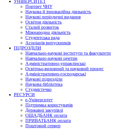
УНІВЕРСИТЕТ
Портрет ЧНУ
Наукова й інноваційна діяльність
Наукові періодичні видання
Освітня діяльність
Сталий розвиток
Міжнародна діяльність
Студентська рада
Асоціація випускників
ПІДРОЗДІЛИ
Навчально-наукові інститути та факультети
Навчально-наукові центри
Адміністративно-управлінські
Освітньо-виховний та науковий процес
Адміністративно-господарські
Наукові підрозділи
Наукова бібліотека
Студмістечко
РЕСУРСИ
е-Університет
Підтримка користувачів
Державні закупівлі
ОЩАДБАНК оплата
ПРИВАТБАНК оплата
Поштовий сервер