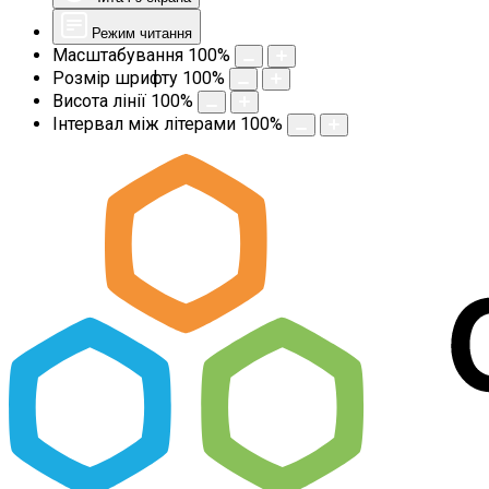
Режим читання
Масштабування
100
%
Розмір шрифту
100
%
Висота лінії
100
%
Інтервал між літерами
100
%