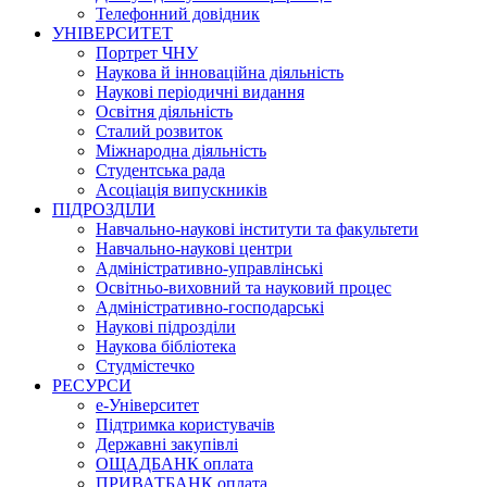
Телефонний довідник
УНІВЕРСИТЕТ
Портрет ЧНУ
Наукова й інноваційна діяльність
Наукові періодичні видання
Освітня діяльність
Сталий розвиток
Міжнародна діяльність
Студентська рада
Асоціація випускників
ПІДРОЗДІЛИ
Навчально-наукові інститути та факультети
Навчально-наукові центри
Адміністративно-управлінські
Освітньо-виховний та науковий процес
Адміністративно-господарські
Наукові підрозділи
Наукова бібліотека
Студмістечко
РЕСУРСИ
е-Університет
Підтримка користувачів
Державні закупівлі
ОЩАДБАНК оплата
ПРИВАТБАНК оплата