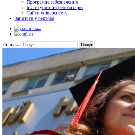
Програмне забезпечення
Інституційний репозитарій
Сайти університету
Запитати у ректора
Пошук...
Пошук