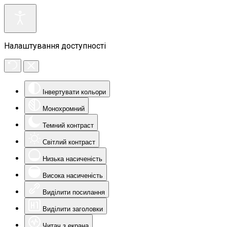
Налаштування доступності
Інвертувати кольори
Монохромний
Темний контраст
Світлий контраст
Низька насиченість
Висока насиченість
Виділити посилання
Виділити заголовки
Читач з екрана