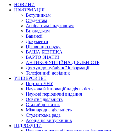
НОВИНИ
ІНФОРМАЦІЯ
Вступникам
Студентам
Аспірантам і науковцям
Викладачам
Вакансії
Документи
Цікаво про науку
ВАША БЕЗПЕКА
ВАРТО ЗНАТИ!
АНТИКОРУПЦІЙНА ДІЯЛЬНІСТЬ
Доступ до публічної інформації
Телефонний довідник
УНІВЕРСИТЕТ
Портрет ЧНУ
Наукова й інноваційна діяльність
Наукові періодичні видання
Освітня діяльність
Сталий розвиток
Міжнародна діяльність
Студентська рада
Асоціація випускників
ПІДРОЗДІЛИ
Навчально-наукові інститути та факультети