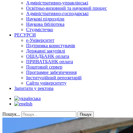
Адміністративно-управлінські
Освітньо-виховний та науковий процес
Адміністративно-господарські
Наукові підрозділи
Наукова бібліотека
Студмістечко
РЕСУРСИ
е-Університет
Підтримка користувачів
Державні закупівлі
ОЩАДБАНК оплата
ПРИВАТБАНК оплата
Поштовий сервер
Програмне забезпечення
Інституційний репозитарій
Сайти університету
Запитати у ректора
Пошук...
Пошук