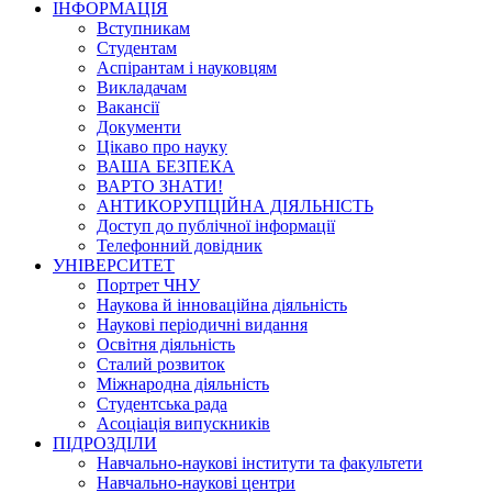
ІНФОРМАЦІЯ
Вступникам
Студентам
Аспірантам і науковцям
Викладачам
Вакансії
Документи
Цікаво про науку
ВАША БЕЗПЕКА
ВАРТО ЗНАТИ!
АНТИКОРУПЦІЙНА ДІЯЛЬНІСТЬ
Доступ до публічної інформації
Телефонний довідник
УНІВЕРСИТЕТ
Портрет ЧНУ
Наукова й інноваційна діяльність
Наукові періодичні видання
Освітня діяльність
Сталий розвиток
Міжнародна діяльність
Студентська рада
Асоціація випускників
ПІДРОЗДІЛИ
Навчально-наукові інститути та факультети
Навчально-наукові центри