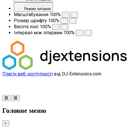
Режим читання
Масштабування
100
%
Розмір шрифту
100
%
Висота лінії
100
%
Інтервал між літерами
100
%
Плагін веб-доступності
від DJ-Extensions.com
Головне меню
×