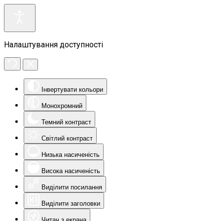
Налаштування доступності
Інвертувати кольори
Монохромний
Темний контраст
Світлий контраст
Низька насиченість
Висока насиченість
Виділити посилання
Виділити заголовки
Читач з екрана