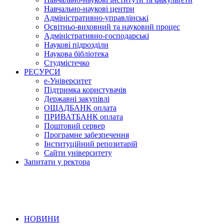
Навчально-наукові центри
Адміністративно-управлінські
Освітньо-виховний та науковий процес
Адміністративно-господарські
Наукові підрозділи
Наукова бібліотека
Студмістечко
РЕСУРСИ
е-Університет
Підтримка користувачів
Державні закупівлі
ОЩАДБАНК оплата
ПРИВАТБАНК оплата
Поштовий сервер
Програмне забезпечення
Інституційний репозитарій
Сайти університету
Запитати у ректора
НОВИНИ