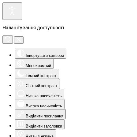
Налаштування доступності
Інвертувати кольори
Монохромний
Темний контраст
Світлий контраст
Низька насиченість
Висока насиченість
Виділити посилання
Виділити заголовки
Читач з екрана