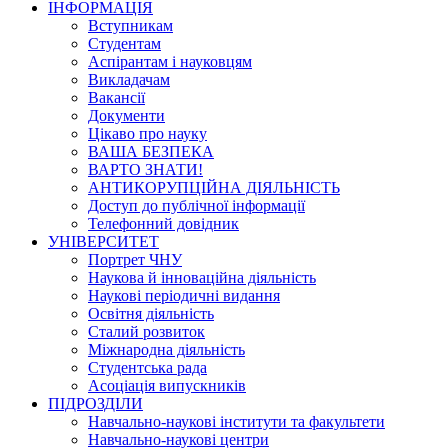
ІНФОРМАЦІЯ
Вступникам
Студентам
Аспірантам і науковцям
Викладачам
Вакансії
Документи
Цікаво про науку
ВАША БЕЗПЕКА
ВАРТО ЗНАТИ!
АНТИКОРУПЦІЙНА ДІЯЛЬНІСТЬ
Доступ до публічної інформації
Телефонний довідник
УНІВЕРСИТЕТ
Портрет ЧНУ
Наукова й інноваційна діяльність
Наукові періодичні видання
Освітня діяльність
Сталий розвиток
Міжнародна діяльність
Студентська рада
Асоціація випускників
ПІДРОЗДІЛИ
Навчально-наукові інститути та факультети
Навчально-наукові центри