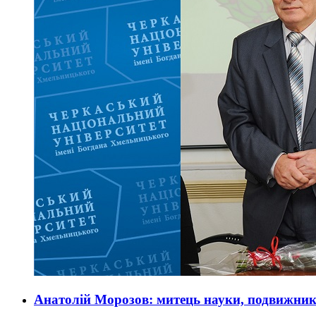
Анатолій Морозов: митець науки, подвижник