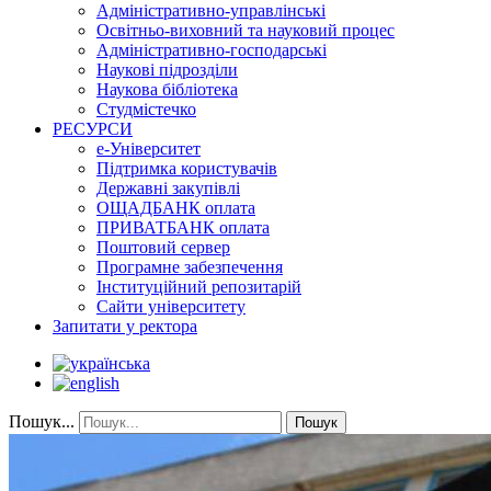
Адміністративно-управлінські
Освітньо-виховний та науковий процес
Адміністративно-господарські
Наукові підрозділи
Наукова бібліотека
Студмістечко
РЕСУРСИ
е-Університет
Підтримка користувачів
Державні закупівлі
ОЩАДБАНК оплата
ПРИВАТБАНК оплата
Поштовий сервер
Програмне забезпечення
Інституційний репозитарій
Сайти університету
Запитати у ректора
Пошук...
Пошук