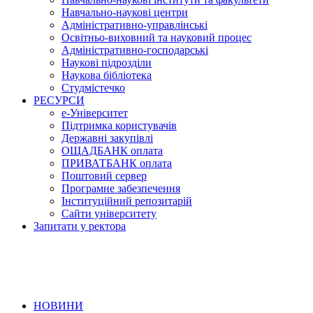
Навчально-наукові центри
Адміністративно-управлінські
Освітньо-виховний та науковий процес
Адміністративно-господарські
Наукові підрозділи
Наукова бібліотека
Студмістечко
РЕСУРСИ
е-Університет
Підтримка користувачів
Державні закупівлі
ОЩАДБАНК оплата
ПРИВАТБАНК оплата
Поштовий сервер
Програмне забезпечення
Інституційний репозитарій
Сайти університету
Запитати у ректора
НОВИНИ