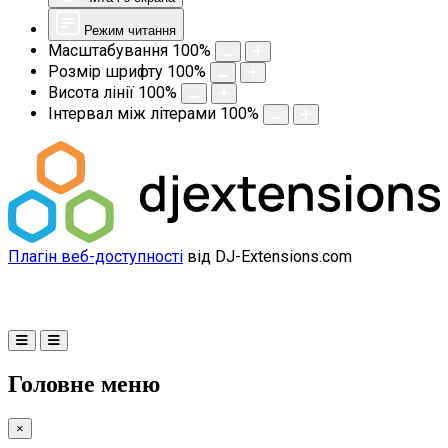
Режим читання
Масштабування
100
%
Розмір шрифту
100
%
Висота лінії
100
%
Інтервал між літерами
100
%
Плагін веб-доступності
від DJ-Extensions.com
Головне меню
×