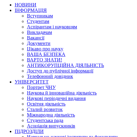
НОВИНИ
ІНФОРМАЦІЯ
Вступникам
Студентам
Аспірантам і науковцям
Викладачам
Вакансії
Документи
Цікаво про науку
ВАША БЕЗПЕКА
ВАРТО ЗНАТИ!
АНТИКОРУПЦІЙНА ДІЯЛЬНІСТЬ
Доступ до публічної інформації
Телефонний довідник
УНІВЕРСИТЕТ
Портрет ЧНУ
Наукова й інноваційна діяльність
Наукові періодичні видання
Освітня діяльність
Сталий розвиток
Міжнародна діяльність
Студентська рада
Асоціація випускників
ПІДРОЗДІЛИ
Навчально-наукові інститути та факультети