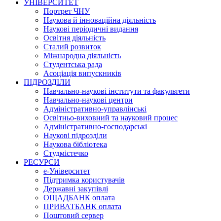
УНІВЕРСИТЕТ
Портрет ЧНУ
Наукова й інноваційна діяльність
Наукові періодичні видання
Освітня діяльність
Сталий розвиток
Міжнародна діяльність
Студентська рада
Асоціація випускників
ПІДРОЗДІЛИ
Навчально-наукові інститути та факультети
Навчально-наукові центри
Адміністративно-управлінські
Освітньо-виховний та науковий процес
Адміністративно-господарські
Наукові підрозділи
Наукова бібліотека
Студмістечко
РЕСУРСИ
е-Університет
Підтримка користувачів
Державні закупівлі
ОЩАДБАНК оплата
ПРИВАТБАНК оплата
Поштовий сервер