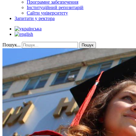
Програмне забезпечення
Інституційний репозитарій
Сайти університету
Запитати у ректора
Пошук...
Пошук