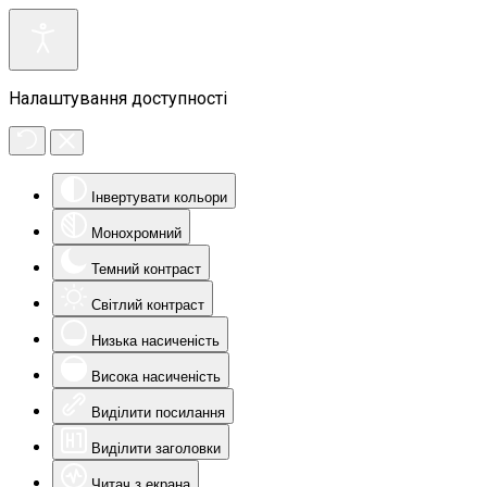
Налаштування доступності
Інвертувати кольори
Монохромний
Темний контраст
Світлий контраст
Низька насиченість
Висока насиченість
Виділити посилання
Виділити заголовки
Читач з екрана