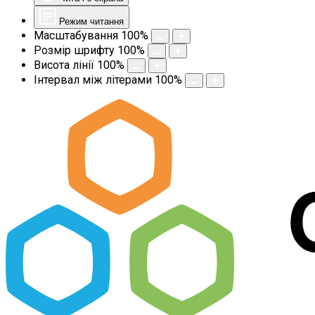
Режим читання
Масштабування
100
%
Розмір шрифту
100
%
Висота лінії
100
%
Інтервал між літерами
100
%