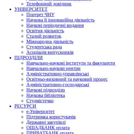
Телефонний довідник
УНІВЕРСИТЕТ
Портрет ЧНУ
Наукова й інноваційна діяльність
Наукові періодичні видання
Освітня діяльність
Сталий розвиток
Міжнародна діяльність
Студентська рада
Асоціація випускників
ПІДРОЗДІЛИ
Навчально-наукові інститути та факультети
Навчально-наукові центри
Адміністративно-управлінські
Освітньо-виховний та науковий процес
Адміністративно-господарські
Наукові підрозділи
Наукова бібліотека
Студмістечко
РЕСУРСИ
е-Університет
Підтримка користувачів
Державні закупівлі
ОЩАДБАНК оплата
ПРИВАТБАНК оплата