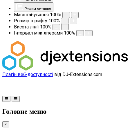
Режим читання
Масштабування
100
%
Розмір шрифту
100
%
Висота лінії
100
%
Інтервал між літерами
100
%
Плагін веб-доступності
від DJ-Extensions.com
Головне меню
×