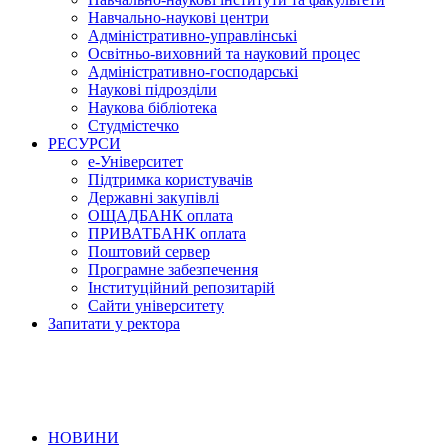
Навчально-наукові центри
Адміністративно-управлінські
Освітньо-виховний та науковий процес
Адміністративно-господарські
Наукові підрозділи
Наукова бібліотека
Студмістечко
РЕСУРСИ
е-Університет
Підтримка користувачів
Державні закупівлі
ОЩАДБАНК оплата
ПРИВАТБАНК оплата
Поштовий сервер
Програмне забезпечення
Інституційний репозитарій
Сайти університету
Запитати у ректора
НОВИНИ