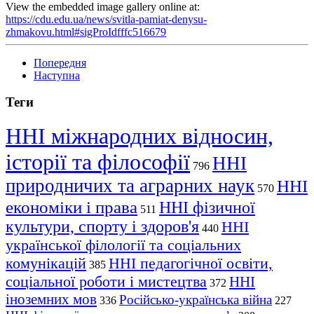
View the embedded image gallery online at:
https://cdu.edu.ua/news/svitla-pamiat-denysu-
zhmakovu.html#sigProIdfffc516679
Попередня
Наступна
Теги
ННІ міжнародних відносин,
історії та філософії
ННІ
796
природничих та аграрних наук
ННІ
570
економіки і права
ННІ фізичної
511
культури, спорту і здоров'я
ННІ
440
української філології та соціальних
комунікацій
ННІ педагогічної освіти,
385
соціальної роботи і мистецтва
ННІ
372
іноземних мов
Російсько-українська війна
336
227