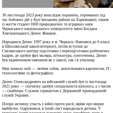
30 листопада 2023 року внаслідок поранень, отриманих під
час бойових дій у Куп’янському районі на Харківщині, пішов
із життя студент ННІ природничих та аграрних наук
Черкаського національного університету імені Богдана
Хмельницького Денис Жмаков.
Народився Денис 1997 року в м. Черкаси. Навчався до 9 класу
в Шполянській школі-інтернаті, потім вступив до
Смілянського центру підготовки і перепідготовки робітничих
кадрів, де здобув фах маляра, штукатура, плиточника. Денис
був відмінником навчання як у школі, так і в училищі.
Мав чимало хобі — любив собак, захоплювався картингом, ІТ-
технологіями та фотографією.
Денис Олександрович на військовій службі був із листопада
2021 року — спочатку здобув спеціальність кінолога, а з часом
— снайпера. Служив сержантом у Державній прикордонній
службі України.
Попри активну участь у війні проти росії, мріяв про мирне
майбутнє. Одружився, в їхній сім’ї народилася дитина. У
мирному житті планував відкрити свою агрофірму, тому в