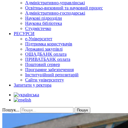
Адміністративно-управлінські
Освітньо-виховний та науковий процес
Адміністративно-господарські
Наукові підрозділи
Наукова бібліотека
Студмістечко
РЕСУРСИ
е-Університет
Підтримка користувачів
Державні закупівлі
ОЩАДБАНК оплата
ПРИВАТБАНК оплата
Поштовий сервер
Програмне забезпечення
Інституційний репозитарій
Сайти університету
Запитати у ректора
Пошук...
Пошук