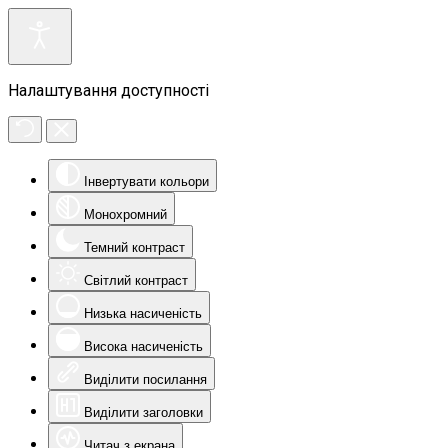
Налаштування доступності
Інвертувати кольори
Монохромний
Темний контраст
Світлий контраст
Низька насиченість
Висока насиченість
Виділити посилання
Виділити заголовки
Читач з екрана