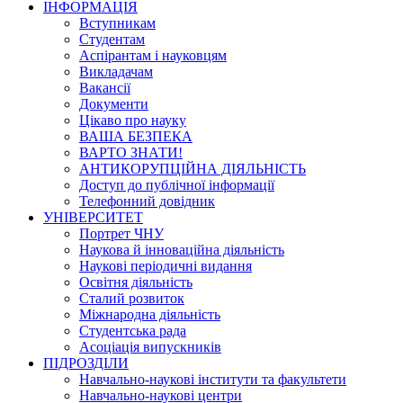
ІНФОРМАЦІЯ
Вступникам
Студентам
Аспірантам і науковцям
Викладачам
Вакансії
Документи
Цікаво про науку
ВАША БЕЗПЕКА
ВАРТО ЗНАТИ!
АНТИКОРУПЦІЙНА ДІЯЛЬНІСТЬ
Доступ до публічної інформації
Телефонний довідник
УНІВЕРСИТЕТ
Портрет ЧНУ
Наукова й інноваційна діяльність
Наукові періодичні видання
Освітня діяльність
Сталий розвиток
Міжнародна діяльність
Студентська рада
Асоціація випускників
ПІДРОЗДІЛИ
Навчально-наукові інститути та факультети
Навчально-наукові центри