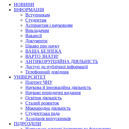
НОВИНИ
ІНФОРМАЦІЯ
Вступникам
Студентам
Аспірантам і науковцям
Викладачам
Вакансії
Документи
Цікаво про науку
ВАША БЕЗПЕКА
ВАРТО ЗНАТИ!
АНТИКОРУПЦІЙНА ДІЯЛЬНІСТЬ
Доступ до публічної інформації
Телефонний довідник
УНІВЕРСИТЕТ
Портрет ЧНУ
Наукова й інноваційна діяльність
Наукові періодичні видання
Освітня діяльність
Сталий розвиток
Міжнародна діяльність
Студентська рада
Асоціація випускників
ПІДРОЗДІЛИ
Навчально-наукові інститути та факультети