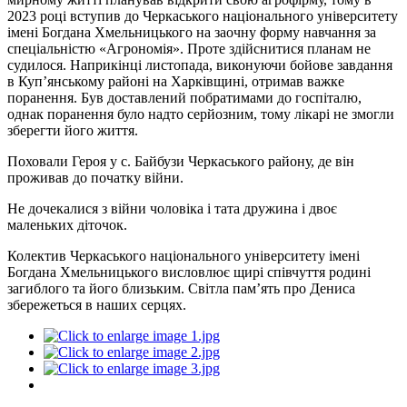
2023 році вступив до Черкаського національного університету
імені Богдана Хмельницького на заочну форму навчання за
спеціальністю «Агрономія». Проте здійснитися планам не
судилося. Наприкінці листопада, виконуючи бойове завдання
в Куп’янському районі на Харківщині, отримав важке
поранення. Був доставлений побратимами до госпіталю,
однак поранення було надто серйозним, тому лікарі не змогли
зберегти його життя.
Поховали Героя у с. Байбузи Черкаського району, де він
проживав до початку війни.
Не дочекалися з війни чоловіка і тата дружина і двоє
маленьких діточок.
Колектив Черкаського національного університету імені
Богдана Хмельницького висловлює щирі співчуття родині
загиблого та його близьким. Світла пам’ять про Дениса
збережеться в наших серцях.