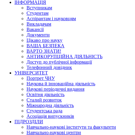
ІНФОРМАЦІЯ
Вступникам
Студентам
Аспірантам і науковцям
Викладачам
Вакансії
Документи
Цікаво про науку
ВАША БЕЗПЕКА
ВАРТО ЗНАТИ!
АНТИКОРУПЦІЙНА ДІЯЛЬНІСТЬ
Доступ до публічної інформації
Телефонний довідник
УНІВЕРСИТЕТ
Портрет ЧНУ
Наукова й інноваційна діяльність
Наукові періодичні видання
Освітня діяльність
Сталий розвиток
Міжнародна діяльність
Студентська рада
Асоціація випускників
ПІДРОЗДІЛИ
Навчально-наукові інститути та факультети
Навчально-наукові центри