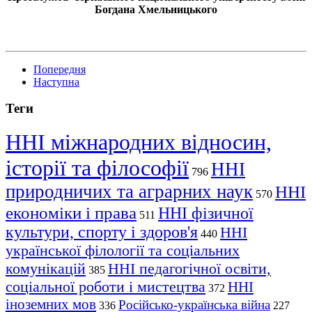
Богдана Хмельницького
Попередня
Наступна
Теги
ННІ міжнародних відносин,
історії та філософії
ННІ
796
природничих та аграрних наук
ННІ
570
економіки і права
ННІ фізичної
511
культури, спорту і здоров'я
ННІ
440
української філології та соціальних
комунікацій
ННІ педагогічної освіти,
385
соціальної роботи і мистецтва
ННІ
372
іноземних мов
Російсько-українська війна
336
227