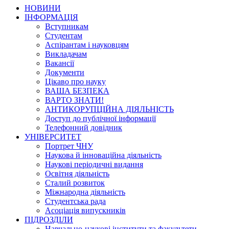
НОВИНИ
ІНФОРМАЦІЯ
Вступникам
Студентам
Аспірантам і науковцям
Викладачам
Вакансії
Документи
Цікаво про науку
ВАША БЕЗПЕКА
ВАРТО ЗНАТИ!
АНТИКОРУПЦІЙНА ДІЯЛЬНІСТЬ
Доступ до публічної інформації
Телефонний довідник
УНІВЕРСИТЕТ
Портрет ЧНУ
Наукова й інноваційна діяльність
Наукові періодичні видання
Освітня діяльність
Сталий розвиток
Міжнародна діяльність
Студентська рада
Асоціація випускників
ПІДРОЗДІЛИ
Навчально-наукові інститути та факультети