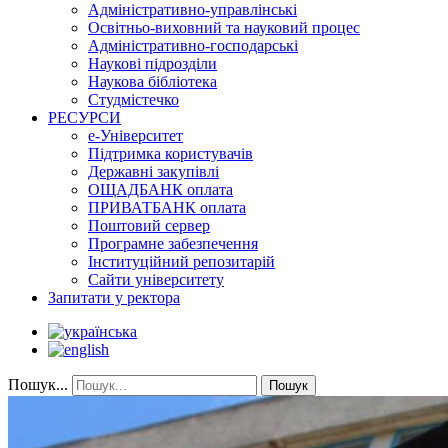
Адміністративно-управлінські
Освітньо-виховний та науковий процес
Адміністративно-господарські
Наукові підрозділи
Наукова бібліотека
Студмістечко
РЕСУРСИ
е-Університет
Підтримка користувачів
Державні закупівлі
ОЩАДБАНК оплата
ПРИВАТБАНК оплата
Поштовий сервер
Програмне забезпечення
Інституційний репозитарій
Сайти університету
Запитати у ректора
Пошук...
Пошук