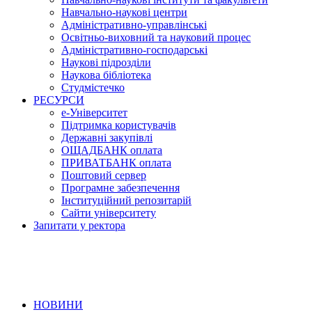
Навчально-наукові центри
Адміністративно-управлінські
Освітньо-виховний та науковий процес
Адміністративно-господарські
Наукові підрозділи
Наукова бібліотека
Студмістечко
РЕСУРСИ
е-Університет
Підтримка користувачів
Державні закупівлі
ОЩАДБАНК оплата
ПРИВАТБАНК оплата
Поштовий сервер
Програмне забезпечення
Інституційний репозитарій
Сайти університету
Запитати у ректора
НОВИНИ