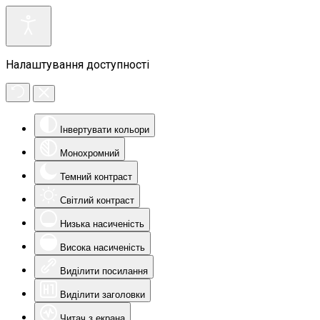
Налаштування доступності
Інвертувати кольори
Монохромний
Темний контраст
Світлий контраст
Низька насиченість
Висока насиченість
Виділити посилання
Виділити заголовки
Читач з екрана