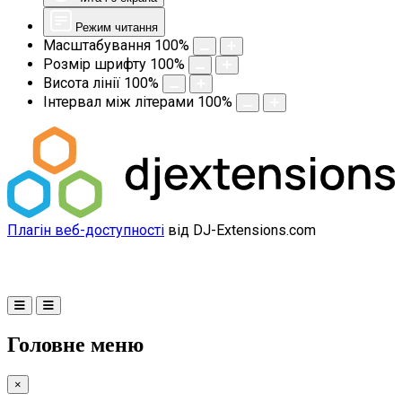
Режим читання
Масштабування
100
%
Розмір шрифту
100
%
Висота лінії
100
%
Інтервал між літерами
100
%
Плагін веб-доступності
від DJ-Extensions.com
Головне меню
×