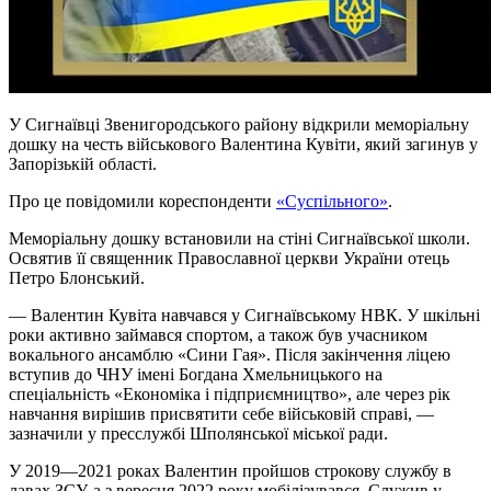
У Сигнаївці Звенигородського району відкрили меморіальну
дошку на честь військового Валентина
Кувіти
, який загинув у
Запорізькій області.
Про це повідомили кореспонденти
«Суспільного»
.
Меморіальну дошку встановили на стіні Сигнаївської школи.
Освятив її священник Православної церкви України отець
Петро Блонський.
— Валентин Кувіта навчався у Сигнаївському НВК. У шкільні
роки активно займався спортом, а також був учасником
вокального ансамблю «Сини Гая». Після закінчення ліцею
вступив до ЧНУ імені Богдана Хмельницького на
спеціальність «Економіка і підприємництво», але через рік
навчання вирішив присвятити себе військовій справі, —
зазначили у пресслужбі Шполянської міської ради.
У 2019—2021 роках Валентин пройшов строкову службу в
лавах ЗСУ, а з вересня 2022 року мобілізувався. Служив у