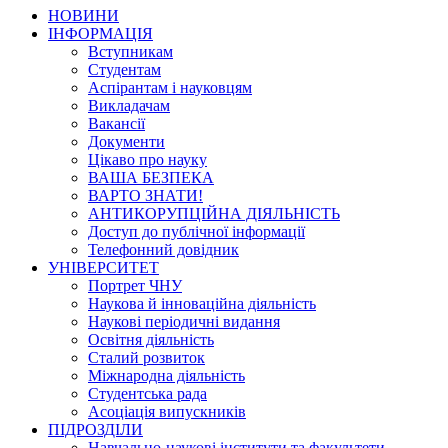
НОВИНИ
ІНФОРМАЦІЯ
Вступникам
Студентам
Аспірантам і науковцям
Викладачам
Вакансії
Документи
Цікаво про науку
ВАША БЕЗПЕКА
ВАРТО ЗНАТИ!
АНТИКОРУПЦІЙНА ДІЯЛЬНІСТЬ
Доступ до публічної інформації
Телефонний довідник
УНІВЕРСИТЕТ
Портрет ЧНУ
Наукова й інноваційна діяльність
Наукові періодичні видання
Освітня діяльність
Сталий розвиток
Міжнародна діяльність
Студентська рада
Асоціація випускників
ПІДРОЗДІЛИ
Навчально-наукові інститути та факультети