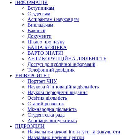
ІНФОРМАЦІЯ
Вступникам
Студентам
Аспірантам і науковцям
Викладачам
Вакансії
Документи
Цікаво про науку
ВАША БЕЗПЕКА
ВАРТО ЗНАТИ!
АНТИКОРУПЦІЙНА ДІЯЛЬНІСТЬ
Доступ до публічної інформації
Телефонний довідник
УНІВЕРСИТЕТ
Портрет ЧНУ
Наукова й інноваційна діяльність
Наукові періодичні видання
Освітня діяльність
Сталий розвиток
Міжнародна діяльність
Студентська рада
Асоціація випускників
ПІДРОЗДІЛИ
Навчально-наукові інститути та факультети
Навчально-наукові центри