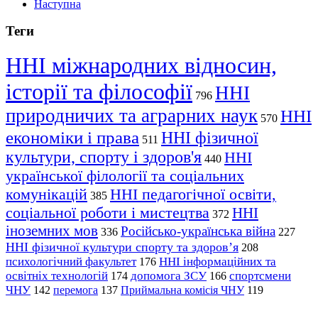
Наступна
Теги
ННІ міжнародних відносин,
історії та філософії
ННІ
796
природничих та аграрних наук
ННІ
570
економіки і права
ННІ фізичної
511
культури, спорту і здоров'я
ННІ
440
української філології та соціальних
комунікацій
ННІ педагогічної освіти,
385
соціальної роботи і мистецтва
ННІ
372
іноземних мов
Російсько-українська війна
336
227
ННІ фізичної культури спорту та здоров’я
208
психологічний факультет
ННІ інформаційних та
176
освітніх технологій
допомога ЗСУ
спортсмени
174
166
ЧНУ
перемога
142
137
Приймальна комісія ЧНУ
119