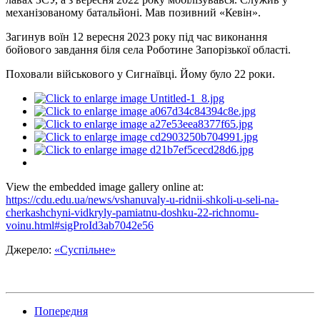
механізованому батальйоні. Мав позивний «Кевін».
Загинув воїн 12 вересня 2023 року під час виконання
бойового завдання біля села Роботине Запорізької області.
Поховали військового у Сигнаївці. Йому було 22 роки.
View the embedded image gallery online at:
https://cdu.edu.ua/news/vshanuvaly-u-ridnii-shkoli-u-seli-na-
cherkashchyni-vidkryly-pamiatnu-doshku-22-richnomu-
voinu.html#sigProId3ab7042e56
Джерело:
«Суспільне»
Попередня