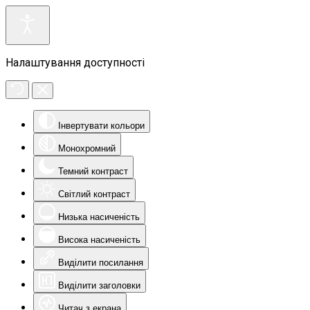
Налаштування доступності
Інвертувати кольори
Монохромний
Темний контраст
Світлий контраст
Низька насиченість
Висока насиченість
Виділити посилання
Виділити заголовки
Читач з екрана