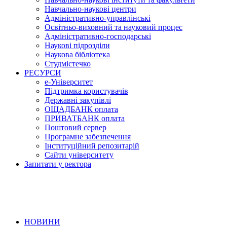
Навчально-наукові центри
Адміністративно-управлінські
Освітньо-виховний та науковий процес
Адміністративно-господарські
Наукові підрозділи
Наукова бібліотека
Студмістечко
РЕСУРСИ
е-Університет
Підтримка користувачів
Державні закупівлі
ОЩАДБАНК оплата
ПРИВАТБАНК оплата
Поштовий сервер
Програмне забезпечення
Інституційний репозитарій
Сайти університету
Запитати у ректора
НОВИНИ