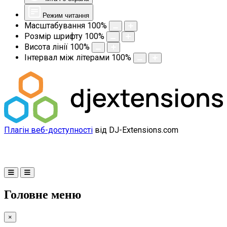
Режим читання
Масштабування
100
%
Розмір шрифту
100
%
Висота лінії
100
%
Інтервал між літерами
100
%
Плагін веб-доступності
від DJ-Extensions.com
Головне меню
×