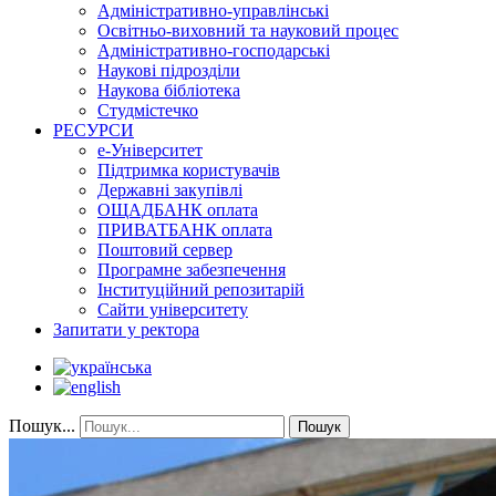
Адміністративно-управлінські
Освітньо-виховний та науковий процес
Адміністративно-господарські
Наукові підрозділи
Наукова бібліотека
Студмістечко
РЕСУРСИ
е-Університет
Підтримка користувачів
Державні закупівлі
ОЩАДБАНК оплата
ПРИВАТБАНК оплата
Поштовий сервер
Програмне забезпечення
Інституційний репозитарій
Сайти університету
Запитати у ректора
Пошук...
Пошук