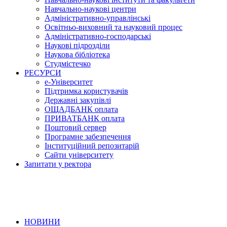
Навчально-наукові центри
Адміністративно-управлінські
Освітньо-виховний та науковий процес
Адміністративно-господарські
Наукові підрозділи
Наукова бібліотека
Студмістечко
РЕСУРСИ
е-Університет
Підтримка користувачів
Державні закупівлі
ОЩАДБАНК оплата
ПРИВАТБАНК оплата
Поштовий сервер
Програмне забезпечення
Інституційний репозитарій
Сайти університету
Запитати у ректора
НОВИНИ