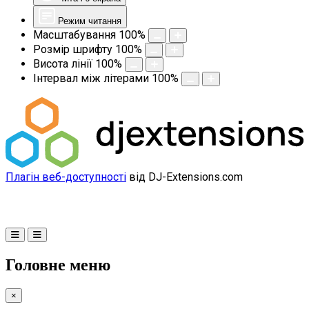
Режим читання
Масштабування
100
%
Розмір шрифту
100
%
Висота лінії
100
%
Інтервал між літерами
100
%
Плагін веб-доступності
від DJ-Extensions.com
Головне меню
×