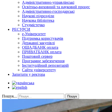
Адміністративно-управлінські
Освітньо-виховний та науковий процес
Адміністративно-господарські
Наукові підрозділи
Наукова бібліотека
Студмістечко
РЕСУРСИ
е-Університет
Підтримка користувачів
Державні закупівлі
ОЩАДБАНК оплата
ПРИВАТБАНК оплата
Поштовий сервер
Програмне забезпечення
Інституційний репозитарій
Сайти університету
Запитати у ректора
Пошук...
Пошук