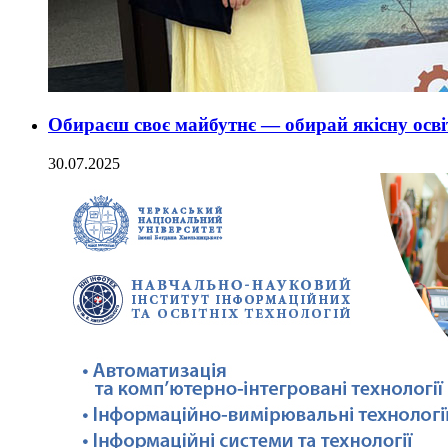
Обираєш своє майбутнє — обирай якісну осв
30.07.2025