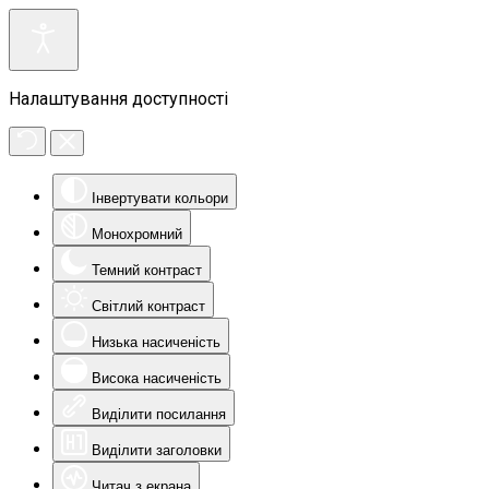
Налаштування доступності
Інвертувати кольори
Монохромний
Темний контраст
Світлий контраст
Низька насиченість
Висока насиченість
Виділити посилання
Виділити заголовки
Читач з екрана