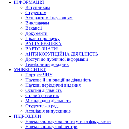
ІНФОРМАЦІЯ
Вступникам
Студентам
Аспірантам і науковцям
Викладачам
Вакансії
Документи
Цікаво про науку
ВАША БЕЗПЕКА
ВАРТО ЗНАТИ!
АНТИКОРУПЦІЙНА ДІЯЛЬНІСТЬ
Доступ до публічної інформації
Телефонний довідник
УНІВЕРСИТЕТ
Портрет ЧНУ
Наукова й інноваційна діяльність
Наукові періодичні видання
Освітня діяльність
Сталий розвиток
Міжнародна діяльність
Студентська рада
Асоціація випускників
ПІДРОЗДІЛИ
Навчально-наукові інститути та факультети
Навчально-наукові центри