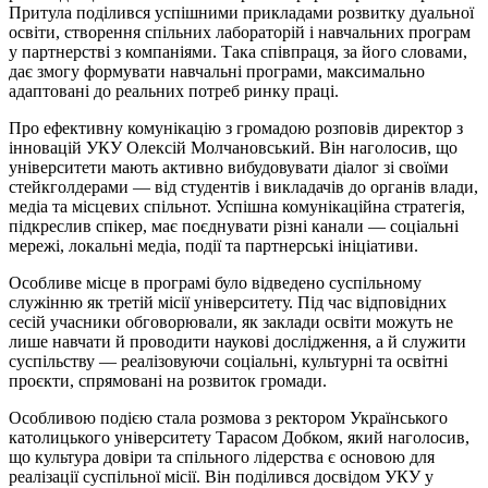
Притула поділився успішними прикладами розвитку дуальної
освіти, створення спільних лабораторій і навчальних програм
у партнерстві з компаніями. Така співпраця, за його словами,
дає змогу формувати навчальні програми, максимально
адаптовані до реальних потреб ринку праці.
Про ефективну комунікацію з громадою розповів директор з
інновацій УКУ Олексій Молчановський. Він наголосив, що
університети мають активно вибудовувати діалог зі своїми
стейкголдерами — від студентів і викладачів до органів влади,
медіа та місцевих спільнот. Успішна комунікаційна стратегія,
підкреслив спікер, має поєднувати різні канали — соціальні
мережі, локальні медіа, події та партнерські ініціативи.
Особливе місце в програмі було відведено суспільному
служінню як третій місії університету. Під час відповідних
сесій учасники обговорювали, як заклади освіти можуть не
лише навчати й проводити наукові дослідження, а й служити
суспільству — реалізовуючи соціальні, культурні та освітні
проєкти, спрямовані на розвиток громади.
Особливою подією стала розмова з ректором Українського
католицького університету Тарасом Добком, який наголосив,
що культура довіри та спільного лідерства є основою для
реалізації суспільної місії. Він поділився досвідом УКУ у