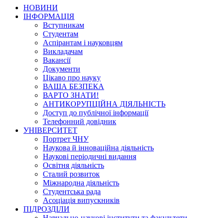
НОВИНИ
ІНФОРМАЦІЯ
Вступникам
Студентам
Аспірантам і науковцям
Викладачам
Вакансії
Документи
Цікаво про науку
ВАША БЕЗПЕКА
ВАРТО ЗНАТИ!
АНТИКОРУПЦІЙНА ДІЯЛЬНІСТЬ
Доступ до публічної інформації
Телефонний довідник
УНІВЕРСИТЕТ
Портрет ЧНУ
Наукова й інноваційна діяльність
Наукові періодичні видання
Освітня діяльність
Сталий розвиток
Міжнародна діяльність
Студентська рада
Асоціація випускників
ПІДРОЗДІЛИ
Навчально-наукові інститути та факультети