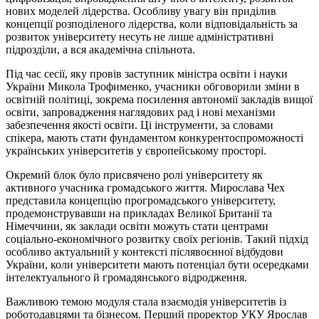
нових моделей лідерства. Особливу увагу він приділив
концепції розподіленого лідерства, коли відповідальність за
розвиток університету несуть не лише адміністративні
підрозділи, а вся академічна спільнота.
Під час сесії, яку провів заступник міністра освіти і науки
України Микола Трофименко, учасники обговорили зміни в
освітній політиці, зокрема посилення автономії закладів вищої
освіти, запровадження наглядових рад і нові механізми
забезпечення якості освіти. Ці інструменти, за словами
спікера, мають стати фундаментом конкурентоспроможності
українських університетів у європейському просторі.
Окремий блок було присвячено ролі університету як
активного учасника громадського життя. Мирослава Чех
представила концепцію прогромадського університету,
продемонструвавши на прикладах Великої Британії та
Німеччини, як заклади освіти можуть стати центрами
соціально-економічного розвитку своїх регіонів. Такий підхід
особливо актуальний у контексті післявоєнної відбудови
України, коли університети мають потенціал бути осередками
інтелектуального й громадянського відродження.
Важливою темою модуля стала взаємодія університетів із
роботодавцями та бізнесом. Перший проректор УКУ Ярослав