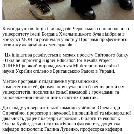
Команда управлінців і викладачів Черкаського національного
університету імені Богдана Хмельницького була відібрана в
конкурсі МОН та розпочала участь у Програмі професійного
розвитку академічних менеджерів
. Ця ініціатива реалізується в межах проєкту Світового банку
«Ukraine Improving Higher Education for Results Project
(UIHERP)», який впроваджується Міністерством освіти і
науки України спільно з Британською Радою в Україні.
Метою програми є підвищення управлінських
компетентностей, формування сучасного бачення розвитку
університетів, посилення їхньої взаємодії з громадами та
впровадження інноваційних освітніх практик.
До складу університетської команди увійшли: Олександр
Спрягайло, проректор з наукової, інноваційної та міжнародної
діяльності, доцент кафедри агрономії, біології та екології;
Олена Куліш, декан психологічного факультету, доцентка
кафедри психології; Галина Луценко, професорка кафедри