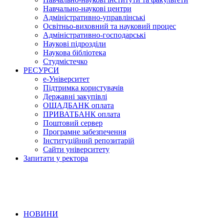
Навчально-наукові центри
Адміністративно-управлінські
Освітньо-виховний та науковий процес
Адміністративно-господарські
Наукові підрозділи
Наукова бібліотека
Студмістечко
РЕСУРСИ
е-Університет
Підтримка користувачів
Державні закупівлі
ОЩАДБАНК оплата
ПРИВАТБАНК оплата
Поштовий сервер
Програмне забезпечення
Інституційний репозитарій
Сайти університету
Запитати у ректора
НОВИНИ