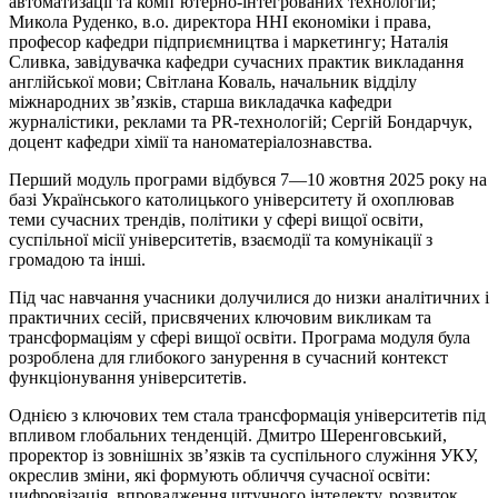
автоматизації та комп’ютерно-інтегрованих технологій;
Микола Руденко, в.о. директора ННІ економіки і права,
професор кафедри підприємництва і маркетингу; Наталія
Сливка, завідувачка кафедри сучасних практик викладання
англійської мови; Світлана Коваль, начальник відділу
міжнародних зв’язків, старша викладачка кафедри
журналістики, реклами та PR-технологій; Сергій Бондарчук,
доцент кафедри хімії та наноматеріалознавства.
Перший модуль програми відбувся 7—10 жовтня 2025 року на
базі Українського католицького університету й охоплював
теми сучасних трендів, політики у сфері вищої освіти,
суспільної місії університетів, взаємодії та комунікації з
громадою та інші.
Під час навчання учасники долучилися до низки аналітичних і
практичних сесій, присвячених ключовим викликам та
трансформаціям у сфері вищої освіти. Програма модуля була
розроблена для глибокого занурення в сучасний контекст
функціонування університетів.
Однією з ключових тем стала трансформація університетів під
впливом глобальних тенденцій. Дмитро Шеренговський,
проректор із зовнішніх зв’язків та суспільного служіння УКУ,
окреслив зміни, які формують обличчя сучасної освіти:
цифровізація, впровадження штучного інтелекту, розвиток