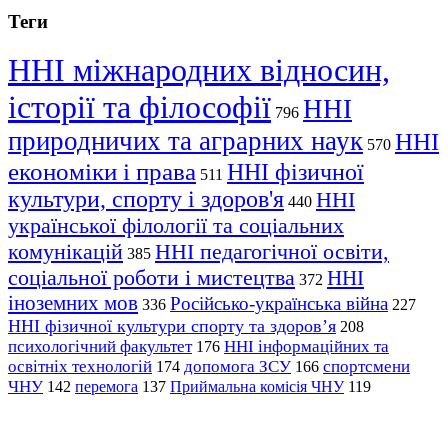
Теги
ННІ міжнародних відносин,
історії та філософії
ННІ
796
природничих та аграрних наук
ННІ
570
економіки і права
ННІ фізичної
511
культури, спорту і здоров'я
ННІ
440
української філології та соціальних
комунікацій
ННІ педагогічної освіти,
385
соціальної роботи і мистецтва
ННІ
372
іноземних мов
Російсько-українська війна
336
227
ННІ фізичної культури спорту та здоров’я
208
психологічний факультет
ННІ інформаційних та
176
освітніх технологій
допомога ЗСУ
спортсмени
174
166
ЧНУ
перемога
142
137
Приймальна комісія ЧНУ
119