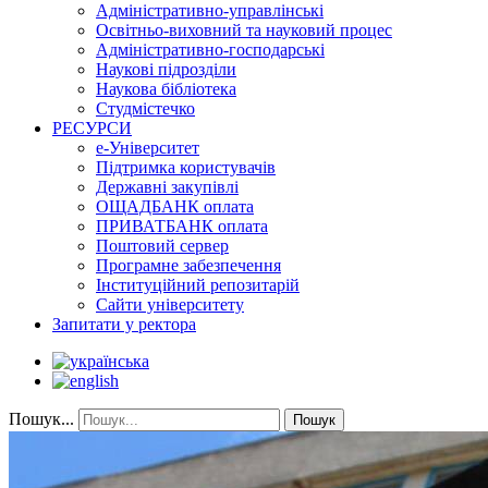
Адміністративно-управлінські
Освітньо-виховний та науковий процес
Адміністративно-господарські
Наукові підрозділи
Наукова бібліотека
Студмістечко
РЕСУРСИ
е-Університет
Підтримка користувачів
Державні закупівлі
ОЩАДБАНК оплата
ПРИВАТБАНК оплата
Поштовий сервер
Програмне забезпечення
Інституційний репозитарій
Сайти університету
Запитати у ректора
Пошук...
Пошук