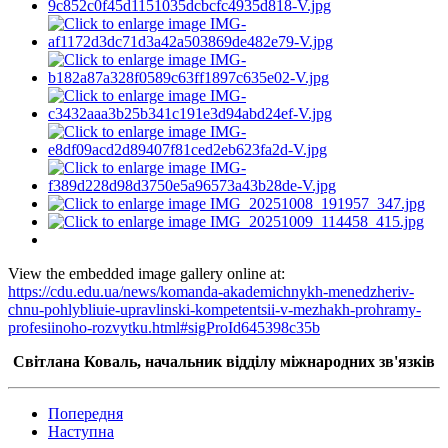
View the embedded image gallery online at:
https://cdu.edu.ua/news/komanda-akademichnykh-menedzheriv-
chnu-pohlybliuie-upravlinski-kompetentsii-v-mezhakh-prohramy-
profesiinoho-rozvytku.html#sigProId645398c35b
Світлана Коваль, начальник відділу міжнародних зв'язків
Попередня
Наступна