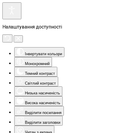
Налаштування доступності
Інвертувати кольори
Монохромний
Темний контраст
Світлий контраст
Низька насиченість
Висока насиченість
Виділити посилання
Виділити заголовки
Читач з екрана