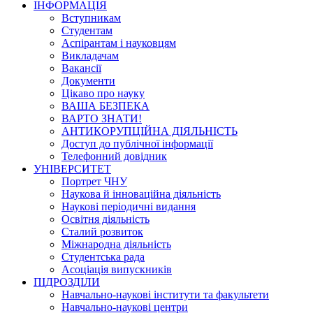
ІНФОРМАЦІЯ
Вступникам
Студентам
Аспірантам і науковцям
Викладачам
Вакансії
Документи
Цікаво про науку
ВАША БЕЗПЕКА
ВАРТО ЗНАТИ!
АНТИКОРУПЦІЙНА ДІЯЛЬНІСТЬ
Доступ до публічної інформації
Телефонний довідник
УНІВЕРСИТЕТ
Портрет ЧНУ
Наукова й інноваційна діяльність
Наукові періодичні видання
Освітня діяльність
Сталий розвиток
Міжнародна діяльність
Студентська рада
Асоціація випускників
ПІДРОЗДІЛИ
Навчально-наукові інститути та факультети
Навчально-наукові центри