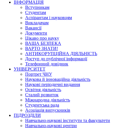
ІНФОРМАЦІЯ
Вступникам
Студентам
Аспірантам і науковцям
Викладачам
Вакансії
Документи
Цікаво про науку
ВАША БЕЗПЕКА
ВАРТО ЗНАТИ!
АНТИКОРУПЦІЙНА ДІЯЛЬНІСТЬ
Доступ до публічної інформації
Телефонний довідник
УНІВЕРСИТЕТ
Портрет ЧНУ
Наукова й інноваційна діяльність
Наукові періодичні видання
Освітня діяльність
Сталий розвиток
Міжнародна діяльність
Студентська рада
Асоціація випускників
ПІДРОЗДІЛИ
Навчально-наукові інститути та факультети
Навчально-наукові центри