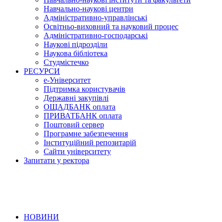
Навчально-наукові центри
Адміністративно-управлінські
Освітньо-виховний та науковий процес
Адміністративно-господарські
Наукові підрозділи
Наукова бібліотека
Студмістечко
РЕСУРСИ
е-Університет
Підтримка користувачів
Державні закупівлі
ОЩАДБАНК оплата
ПРИВАТБАНК оплата
Поштовий сервер
Програмне забезпечення
Інституційний репозитарій
Сайти університету
Запитати у ректора
НОВИНИ