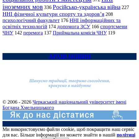
іноземних мов
Російсько-українська війна
336
227
ННІ фізичної культури спорту та здоров’я
208
психологічний факультет
ННІ інформаційних та
176
освітніх технологій
допомога ЗСУ
спортсмени
174
166
ЧНУ
перемога
142
137
Приймальна комісія ЧНУ
119
АРХІВ НОВИН
© 2006 - 2026
Черкаський національний університет імені
Богдана Хмельницького
Ми використовуємо файли cookie, щоб покращити наш сервіс
для вас. Більше інформації ви можете знайти в нашій
політиці