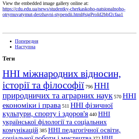
View the embedded image gallery online at:
https://cdu.edu.ua/news/studentky-cherkaskoho-natsionalnoho-
otrymuvatymut-derzhavni-stypendii.html#sigProId2bbf2cfaa1
Попередня
Наступна
Теги
ННІ міжнародних відносин,
історії та філософії
ННІ
796
природничих та аграрних наук
ННІ
570
економіки і права
ННІ фізичної
511
культури, спорту і здоров'я
ННІ
440
української філології та соціальних
комунікацій
ННІ педагогічної освіти,
385
соціальної роботи і мистецтва
ННІ
372