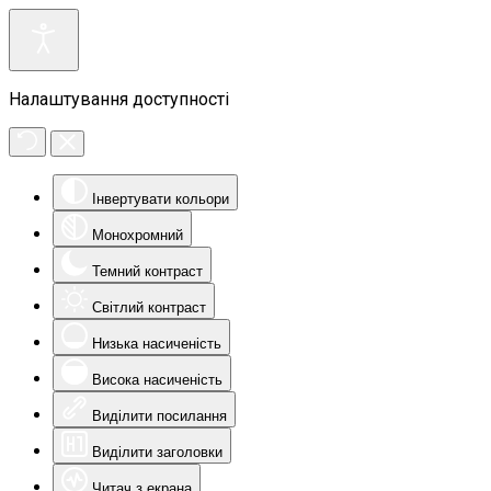
Налаштування доступності
Інвертувати кольори
Монохромний
Темний контраст
Світлий контраст
Низька насиченість
Висока насиченість
Виділити посилання
Виділити заголовки
Читач з екрана