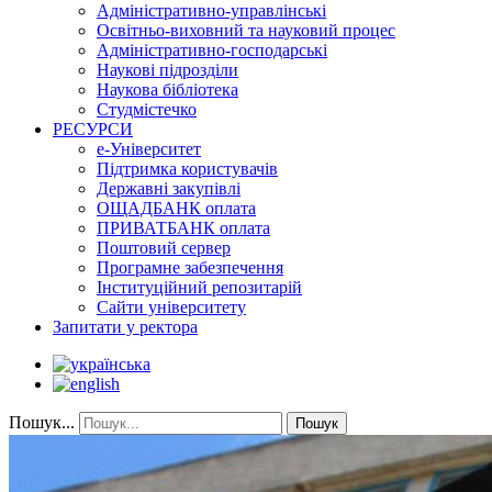
Адміністративно-управлінські
Освітньо-виховний та науковий процес
Адміністративно-господарські
Наукові підрозділи
Наукова бібліотека
Студмістечко
РЕСУРСИ
е-Університет
Підтримка користувачів
Державні закупівлі
ОЩАДБАНК оплата
ПРИВАТБАНК оплата
Поштовий сервер
Програмне забезпечення
Інституційний репозитарій
Сайти університету
Запитати у ректора
Пошук...
Пошук