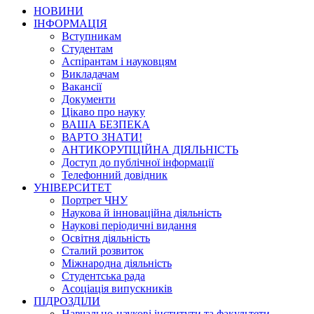
НОВИНИ
ІНФОРМАЦІЯ
Вступникам
Студентам
Аспірантам і науковцям
Викладачам
Вакансії
Документи
Цікаво про науку
ВАША БЕЗПЕКА
ВАРТО ЗНАТИ!
АНТИКОРУПЦІЙНА ДІЯЛЬНІСТЬ
Доступ до публічної інформації
Телефонний довідник
УНІВЕРСИТЕТ
Портрет ЧНУ
Наукова й інноваційна діяльність
Наукові періодичні видання
Освітня діяльність
Сталий розвиток
Міжнародна діяльність
Студентська рада
Асоціація випускників
ПІДРОЗДІЛИ
Навчально-наукові інститути та факультети