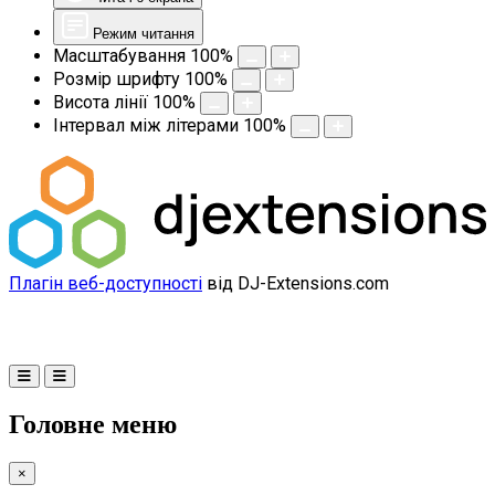
Режим читання
Масштабування
100
%
Розмір шрифту
100
%
Висота лінії
100
%
Інтервал між літерами
100
%
Плагін веб-доступності
від DJ-Extensions.com
Головне меню
×