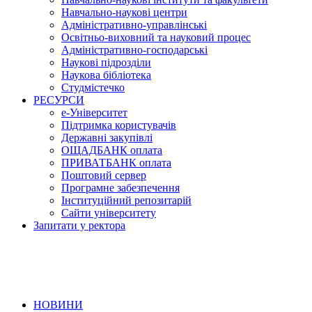
Навчально-наукові центри
Адміністративно-управлінські
Освітньо-виховний та науковий процес
Адміністративно-господарські
Наукові підрозділи
Наукова бібліотека
Студмістечко
РЕСУРСИ
е-Університет
Підтримка користувачів
Державні закупівлі
ОЩАДБАНК оплата
ПРИВАТБАНК оплата
Поштовий сервер
Програмне забезпечення
Інституційний репозитарій
Сайти університету
Запитати у ректора
НОВИНИ