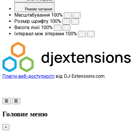
Режим читання
Масштабування
100
%
Розмір шрифту
100
%
Висота лінії
100
%
Інтервал між літерами
100
%
Плагін веб-доступності
від DJ-Extensions.com
Головне меню
×