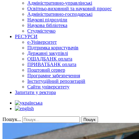
Адміністративно-управлінські
Освітньо-виховний та науковий процес
Адміністративно-господарські
Наукові підрозділи
Наукова бібліотека
Студмістечко
РЕСУРСИ
е-Університет
Підтримка користувачів
Державні закупівлі
ОЩАДБАНК оплата
ПРИВАТБАНК оплата
Поштовий сервер
Програмне забезпечення
Інституційний репозитарій
Сайти університету
Запитати у ректора
Пошук...
Пошук