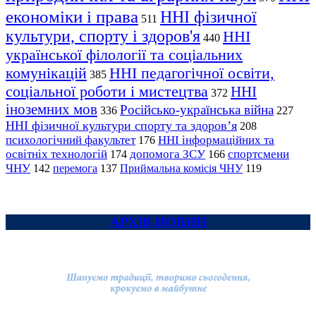
економіки і права
ННІ фізичної
511
культури, спорту і здоров'я
ННІ
440
української філології та соціальних
комунікацій
ННІ педагогічної освіти,
385
соціальної роботи і мистецтва
ННІ
372
іноземних мов
Російсько-українська війна
336
227
ННІ фізичної культури спорту та здоров’я
208
психологічний факультет
ННІ інформаційних та
176
освітніх технологій
допомога ЗСУ
спортсмени
174
166
ЧНУ
перемога
142
137
Приймальна комісія ЧНУ
119
АРХІВ НОВИН