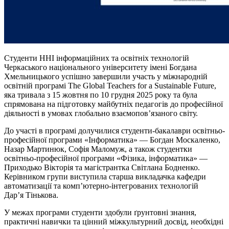
Студенти ННІ інформаційних та освітніх технологій
Черкаського національного університету імені Богдана
Хмельницького успішно завершили участь у міжнародній
освітній програмі The Global Teachers for a Sustainable Future,
яка тривала з 15 жовтня по 10 грудня 2025 року та була
спрямована на підготовку майбутніх педагогів до професійної
діяльності в умовах глобально взаємопов’язаного світу.
До участі в програмі долучилися студенти-бакалаври освітньо-
професійної програми «Інформатика» — Богдан Москаленко,
Назар Мартинюк, Софія Маломуж, а також студентки
освітньо-професійної програми «Фізика, інформатика» —
Приходько Вікторія та магістрантка Світлана
Бодненко
.
Керівником групи виступила старша викладачка кафедри
автоматизації та комп’ютерно-інтегрованих технологій
Дар’я
Тінькова
.
У межах програми студенти здобули ґрунтовні знання,
практичні навички та цінний міжкультурний досвід, необхідні