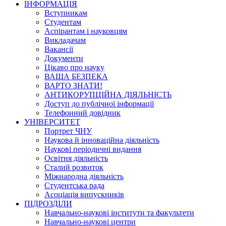
ІНФОРМАЦІЯ
Вступникам
Студентам
Аспірантам і науковцям
Викладачам
Вакансії
Документи
Цікаво про науку
ВАША БЕЗПЕКА
ВАРТО ЗНАТИ!
АНТИКОРУПЦІЙНА ДІЯЛЬНІСТЬ
Доступ до публічної інформації
Телефонний довідник
УНІВЕРСИТЕТ
Портрет ЧНУ
Наукова й інноваційна діяльність
Наукові періодичні видання
Освітня діяльність
Сталий розвиток
Міжнародна діяльність
Студентська рада
Асоціація випускників
ПІДРОЗДІЛИ
Навчально-наукові інститути та факультети
Навчально-наукові центри