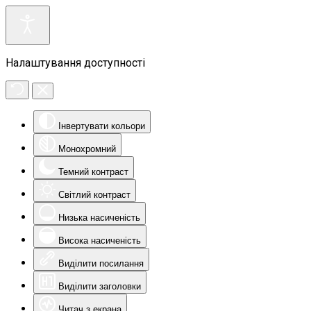
Налаштування доступності
Інвертувати кольори
Монохромний
Темний контраст
Світлий контраст
Низька насиченість
Висока насиченість
Виділити посилання
Виділити заголовки
Читач з екрана