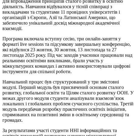
для впровадження принципів сталого розвитку в освітню
діяльність. Навчання відбувалося у тісній співпраці з
викладачами та студентами 11 провідних університетів і
організацій з Європи, Азії та Латинської Америки, що
забезпечило унікальний досвід міжнародної академічної
взаємодії.
Програма включала вступну сесію, три онлайн-заняття у
форматі live sessions та підсумкову завершальну конференцію,
які відбулися 23 жовтня, 30 жовтня, 13 листопада та 27
листопада 2025 року. Під час заходів учасники працювали над
реальними освітніми викликами, брали участь у
міжкультурних командах і активно використовували цифрові
інструменти для спільної роботи.
Навчальний процес був структурований у три змістовні
модулі. Перший модуль був присвячений основам сталого
розвитку, глобальної освіти та Цілям сталого розвитку ООН. У
межах другого модуля студенти аналізували взаємозв’язок
локальних і глобальних проблем сучасного суспільства. Третій
модуль передбачав розробку практичних освітніх ініціатив,
спрямованих на позитивні зміни в освітньому середовищі та
громадах.
За результатами участі студенти ННІ інформаційних та
освітніх технологій розвинули навички міжкультурної