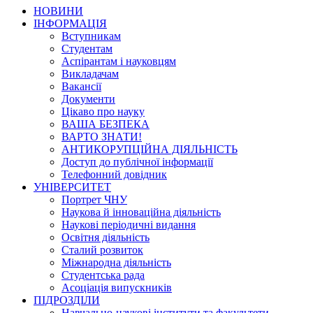
НОВИНИ
ІНФОРМАЦІЯ
Вступникам
Студентам
Аспірантам і науковцям
Викладачам
Вакансії
Документи
Цікаво про науку
ВАША БЕЗПЕКА
ВАРТО ЗНАТИ!
АНТИКОРУПЦІЙНА ДІЯЛЬНІСТЬ
Доступ до публічної інформації
Телефонний довідник
УНІВЕРСИТЕТ
Портрет ЧНУ
Наукова й інноваційна діяльність
Наукові періодичні видання
Освітня діяльність
Сталий розвиток
Міжнародна діяльність
Студентська рада
Асоціація випускників
ПІДРОЗДІЛИ
Навчально-наукові інститути та факультети