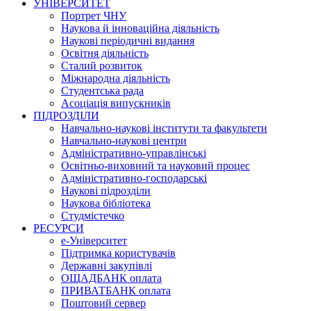
УНІВЕРСИТЕТ
Портрет ЧНУ
Наукова й інноваційна діяльність
Наукові періодичні видання
Освітня діяльність
Сталий розвиток
Міжнародна діяльність
Студентська рада
Асоціація випускників
ПІДРОЗДІЛИ
Навчально-наукові інститути та факультети
Навчально-наукові центри
Адміністративно-управлінські
Освітньо-виховний та науковий процес
Адміністративно-господарські
Наукові підрозділи
Наукова бібліотека
Студмістечко
РЕСУРСИ
е-Університет
Підтримка користувачів
Державні закупівлі
ОЩАДБАНК оплата
ПРИВАТБАНК оплата
Поштовий сервер