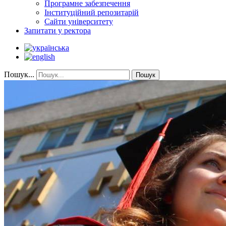
Програмне забезпечення
Інституційний репозитарій
Сайти університету
Запитати у ректора
Пошук...
Пошук