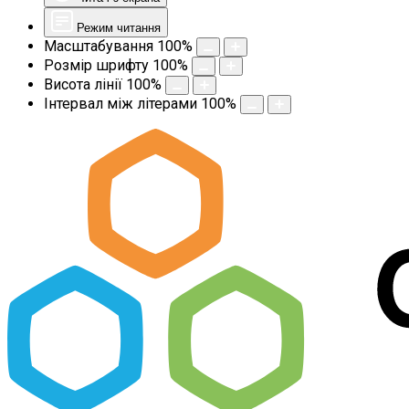
Режим читання
Масштабування
100
%
Розмір шрифту
100
%
Висота лінії
100
%
Інтервал між літерами
100
%