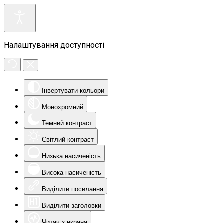
Налаштування доступності
Інвертувати кольори
Монохромний
Темний контраст
Світлий контраст
Низька насиченість
Висока насиченість
Виділити посилання
Виділити заголовки
Читач з екрана