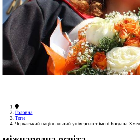
Головна
Теги
Черкаський національний університет імені Богдана Хме
міжнародна освіта