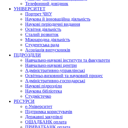
Телефонний довідник
УНІВЕРСИТЕТ
Портрет ЧНУ
Наукова й інноваційна діяльність
Наукові періодичні видання
Освітня діяльність
Сталий розвиток
Міжнародна діяльність
Студентська рада
Асоціація випускників
ПІДРОЗДІЛИ
Навчально-наукові інститути та факультети
Навчально-наукові центри
Адміністративно-управлінські
Освітньо-виховний та науковий процес
Адміністративно-господарські
Наукові підрозділи
Наукова бібліотека
Студмістечко
РЕСУРСИ
е-Університет
Підтримка користувачів
Державні закупівлі
ОЩАДБАНК оплата
ПРИВАТБАНК оплата