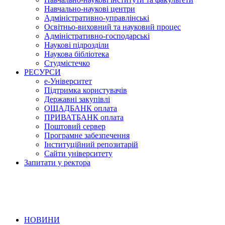
Навчально-наукові центри
Адміністративно-управлінські
Освітньо-виховний та науковий процес
Адміністративно-господарські
Наукові підрозділи
Наукова бібліотека
Студмістечко
РЕСУРСИ
е-Університет
Підтримка користувачів
Державні закупівлі
ОЩАДБАНК оплата
ПРИВАТБАНК оплата
Поштовий сервер
Програмне забезпечення
Інституційний репозитарій
Сайти університету
Запитати у ректора
НОВИНИ