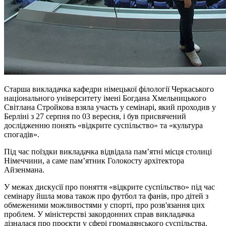
Старша викладачка кафедри німецької філології Черкаського
національного університету імені Богдана Хмельницького
Світлана Стройкова взяла участь у семінарі, який проходив у
Берліні з 27 серпня по 03 вересня, і був присвячений
дослідженню понять «відкрите суспільство» та «культура
спогадів».
Під час поїздки викладачка відвідала пам’ятні місця столиці
Німеччини, а саме пам’ятник Голокосту архітектора
Айзенмана.
У межах дискусії про поняття «відкрите суспільство» під час
семінару йшла мова також про футбол та фанів, про дітей з
обмеженими можливостями у спорті, про розв'язання цих
проблем. У міністерстві закордонних справ викладачка
дізналася про проєкти у сфері громадянського суспільства.