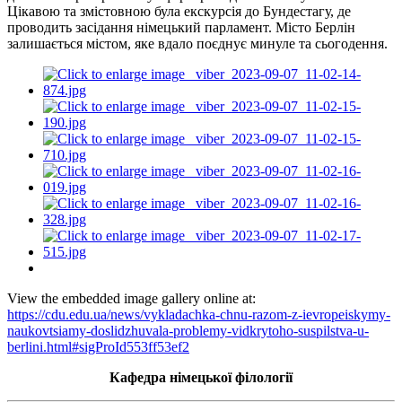
Цікавою та змістовною була екскурсія до Бундестагу, де
проводить засідання німецький парламент. Місто Берлін
залишається містом, яке вдало поєднує минуле та сьогодення.
View the embedded image gallery online at:
https://cdu.edu.ua/news/vykladachka-chnu-razom-z-ievropeiskymy-
naukovtsiamy-doslidzhuvala-problemy-vidkrytoho-suspilstva-u-
berlini.html#sigProId553ff53ef2
Кафедра німецької філології