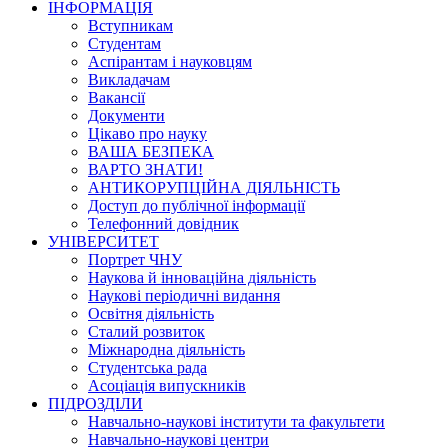
ІНФОРМАЦІЯ
Вступникам
Студентам
Аспірантам і науковцям
Викладачам
Вакансії
Документи
Цікаво про науку
ВАША БЕЗПЕКА
ВАРТО ЗНАТИ!
АНТИКОРУПЦІЙНА ДІЯЛЬНІСТЬ
Доступ до публічної інформації
Телефонний довідник
УНІВЕРСИТЕТ
Портрет ЧНУ
Наукова й інноваційна діяльність
Наукові періодичні видання
Освітня діяльність
Сталий розвиток
Міжнародна діяльність
Студентська рада
Асоціація випускників
ПІДРОЗДІЛИ
Навчально-наукові інститути та факультети
Навчально-наукові центри