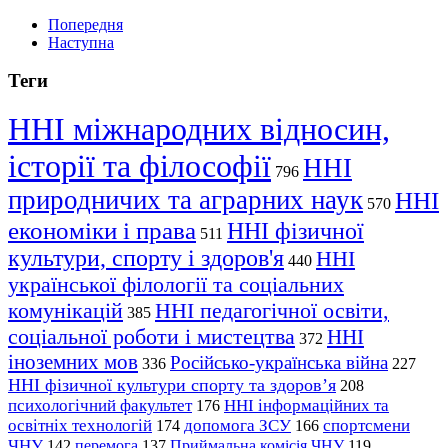
Попередня
Наступна
Теги
ННІ міжнародних відносин,
історії та філософії
ННІ
796
природничих та аграрних наук
ННІ
570
економіки і права
ННІ фізичної
511
культури, спорту і здоров'я
ННІ
440
української філології та соціальних
комунікацій
ННІ педагогічної освіти,
385
соціальної роботи і мистецтва
ННІ
372
іноземних мов
Російсько-українська війна
336
227
ННІ фізичної культури спорту та здоров’я
208
психологічний факультет
ННІ інформаційних та
176
освітніх технологій
допомога ЗСУ
спортсмени
174
166
ЧНУ
перемога
142
137
Приймальна комісія ЧНУ
119