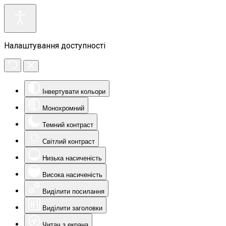
Налаштування доступності
Інвертувати кольори
Монохромний
Темний контраст
Світлий контраст
Низька насиченість
Висока насиченість
Виділити посилання
Виділити заголовки
Читач з екрана