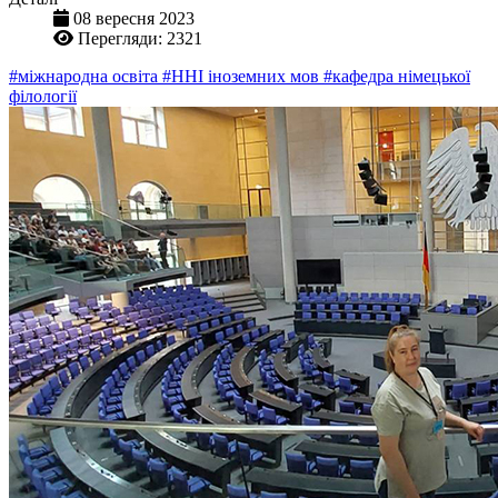
08 вересня 2023
Перегляди: 2321
#міжнародна освіта
#ННІ іноземних мов
#кафедра німецької
філології