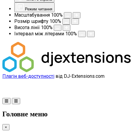
Режим читання
Масштабування
100
%
Розмір шрифту
100
%
Висота лінії
100
%
Інтервал між літерами
100
%
Плагін веб-доступності
від DJ-Extensions.com
Головне меню
×