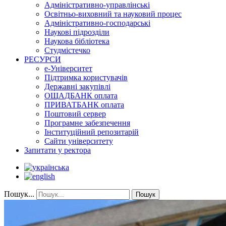
Адміністративно-управлінські
Освітньо-виховний та науковий процес
Адміністративно-господарські
Наукові підрозділи
Наукова бібліотека
Студмістечко
РЕСУРСИ
е-Університет
Підтримка користувачів
Державні закупівлі
ОЩАДБАНК оплата
ПРИВАТБАНК оплата
Поштовий сервер
Програмне забезпечення
Інституційний репозитарій
Сайти університету
Запитати у ректора
Пошук...
Пошук