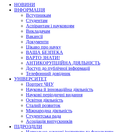
НОВИНИ
ІНФОРМАЦІЯ
Вступникам
Студентам
Аспірантам і науковцям
Викладачам
Вакансії
Документи
Цікаво про науку
ВАША БЕЗПЕКА
ВАРТО ЗНАТИ!
АНТИКОРУПЦІЙНА ДІЯЛЬНІСТЬ
Доступ до публічної інформації
Телефонний довідник
УНІВЕРСИТЕТ
Портрет ЧНУ
Наукова й інноваційна діяльність
Наукові періодичні видання
Освітня діяльність
Сталий розвиток
Міжнародна діяльність
Студентська рада
Асоціація випускників
ПІДРОЗДІЛИ
Навчально-наукові інститути та факультети