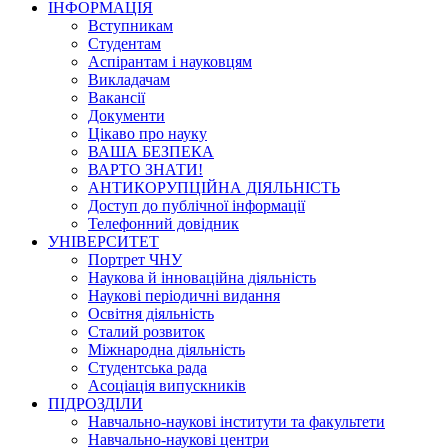
ІНФОРМАЦІЯ
Вступникам
Студентам
Аспірантам і науковцям
Викладачам
Вакансії
Документи
Цікаво про науку
ВАША БЕЗПЕКА
ВАРТО ЗНАТИ!
АНТИКОРУПЦІЙНА ДІЯЛЬНІСТЬ
Доступ до публічної інформації
Телефонний довідник
УНІВЕРСИТЕТ
Портрет ЧНУ
Наукова й інноваційна діяльність
Наукові періодичні видання
Освітня діяльність
Сталий розвиток
Міжнародна діяльність
Студентська рада
Асоціація випускників
ПІДРОЗДІЛИ
Навчально-наукові інститути та факультети
Навчально-наукові центри