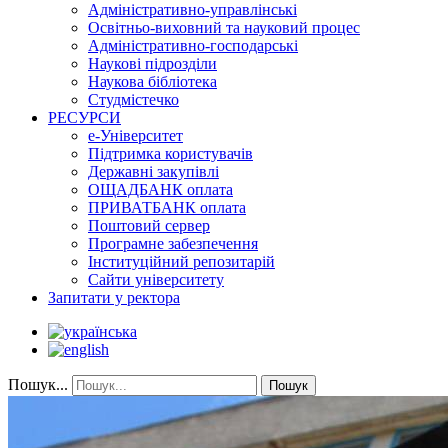
Адміністративно-управлінські
Освітньо-виховний та науковий процес
Адміністративно-господарські
Наукові підрозділи
Наукова бібліотека
Студмістечко
РЕСУРСИ
е-Університет
Підтримка користувачів
Державні закупівлі
ОЩАДБАНК оплата
ПРИВАТБАНК оплата
Поштовий сервер
Програмне забезпечення
Інституційний репозитарій
Сайти університету
Запитати у ректора
Пошук...
Пошук