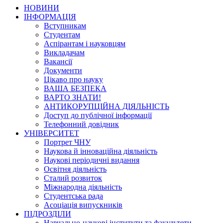
НОВИНИ
ІНФОРМАЦІЯ
Вступникам
Студентам
Аспірантам і науковцям
Викладачам
Вакансії
Документи
Цікаво про науку
ВАША БЕЗПЕКА
ВАРТО ЗНАТИ!
АНТИКОРУПЦІЙНА ДІЯЛЬНІСТЬ
Доступ до публічної інформації
Телефонний довідник
УНІВЕРСИТЕТ
Портрет ЧНУ
Наукова й інноваційна діяльність
Наукові періодичні видання
Освітня діяльність
Сталий розвиток
Міжнародна діяльність
Студентська рада
Асоціація випускників
ПІДРОЗДІЛИ
Навчально-наукові інститути та факультети