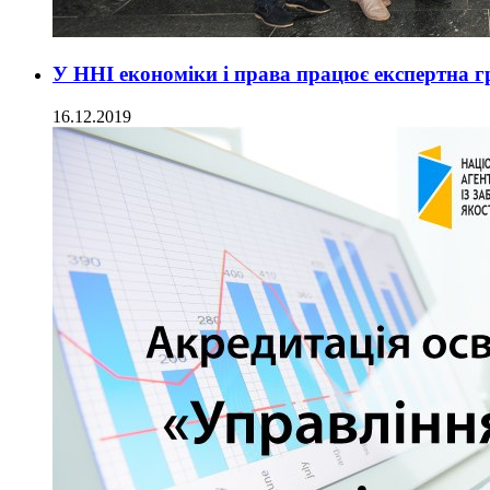
У ННІ економіки і права працює експертна г
16.12.2019