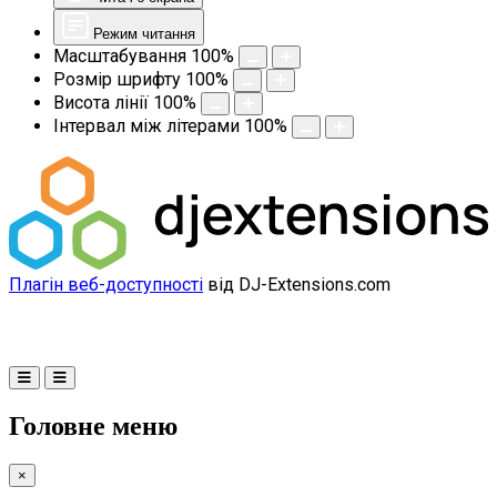
Режим читання
Масштабування
100
%
Розмір шрифту
100
%
Висота лінії
100
%
Інтервал між літерами
100
%
Плагін веб-доступності
від DJ-Extensions.com
Головне меню
×