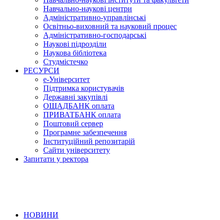
Навчально-наукові центри
Адміністративно-управлінські
Освітньо-виховний та науковий процес
Адміністративно-господарські
Наукові підрозділи
Наукова бібліотека
Студмістечко
РЕСУРСИ
е-Університет
Підтримка користувачів
Державні закупівлі
ОЩАДБАНК оплата
ПРИВАТБАНК оплата
Поштовий сервер
Програмне забезпечення
Інституційний репозитарій
Сайти університету
Запитати у ректора
НОВИНИ