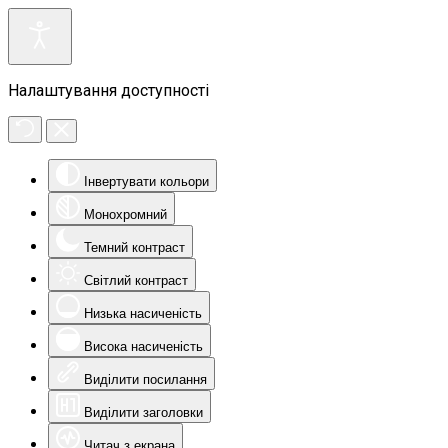
Налаштування доступності
Інвертувати кольори
Монохромний
Темний контраст
Світлий контраст
Низька насиченість
Висока насиченість
Виділити посилання
Виділити заголовки
Читач з екрана