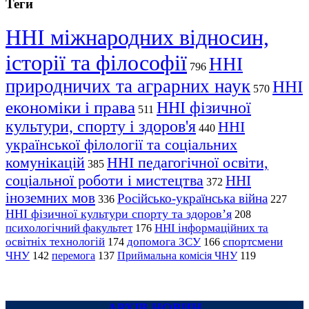
Теги
ННІ міжнародних відносин,
історії та філософії
ННІ
796
природничих та аграрних наук
ННІ
570
економіки і права
ННІ фізичної
511
культури, спорту і здоров'я
ННІ
440
української філології та соціальних
комунікацій
ННІ педагогічної освіти,
385
соціальної роботи і мистецтва
ННІ
372
іноземних мов
Російсько-українська війна
336
227
ННІ фізичної культури спорту та здоров’я
208
психологічний факультет
ННІ інформаційних та
176
освітніх технологій
допомога ЗСУ
спортсмени
174
166
ЧНУ
перемога
142
137
Приймальна комісія ЧНУ
119
АРХІВ НОВИН