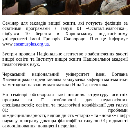
Семінар для закладів вищої освіти, які готують фахівців за
освітніми програмами з галузі 01 «Освіта/Педагогіка»,
відбувся 10 березня в Харківському педагогічному
університеті імені Григорія Сковороди. Про це інформує
www.
erasmusplus.org.ua
.
Зустріч провели Національне агентство з забезпечення якості
вищої освіти та Інститут вищої освіти Національної академії
педагогічних наук.
Черкаський національний університет імені Богдана
Хмельницького представляла
завідувачка кафедри математики
та методики навчання математики
Ніна Тарасенкова.
На семінарі обговорили такі питання: структуру освітніх
програм та її особливості для педагогічних
спеціальностей; освітні та педагогічні кваліфікації для галузі
01; проблеми
міждисциплінарності; відповідність «старих» та «нових» шифрів
наукову програму доктора філософії за галуззю 01; відомості
самооцінювання: поширені недоліки.