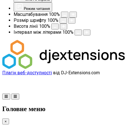
Режим читання
Масштабування
100
%
Розмір шрифту
100
%
Висота лінії
100
%
Інтервал між літерами
100
%
Плагін веб-доступності
від DJ-Extensions.com
Головне меню
×