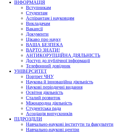
ІНФОРМАЦІЯ
Вступникам
Студентам
Аспірантам і науковцям
Викладачам
Вакансії
Документи
Цікаво про науку
ВАША БЕЗПЕКА
ВАРТО ЗНАТИ!
АНТИКОРУПЦІЙНА ДІЯЛЬНІСТЬ
Доступ до публічної інформації
Телефонний довідник
УНІВЕРСИТЕТ
Портрет ЧНУ
Наукова й інноваційна діяльність
Наукові періодичні видання
Освітня діяльність
Сталий розвиток
Міжнародна діяльність
Студентська рада
Асоціація випускників
ПІДРОЗДІЛИ
Навчально-наукові інститути та факультети
Навчально-наукові центри