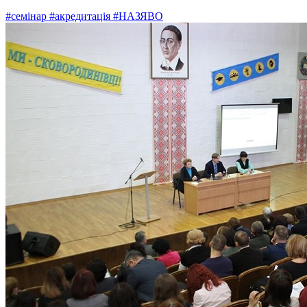
#семінар
#акредитація
#НАЗЯВО