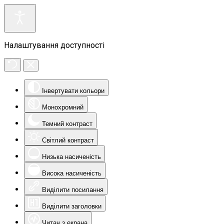
Налаштування доступності
Інвертувати кольори
Монохромний
Темний контраст
Світлий контраст
Низька насиченість
Висока насиченість
Виділити посилання
Виділити заголовки
Читач з екрана