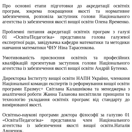
Про основні етапи підготовки до акредитації освітніх
програм, зокрема покращення якості та нормативне
забезпечення, розповіла заступник голови Національного
агентства із забезпечення якості вищої освіти Олена Яременко.
Проблемні питання акредитації освітніх програм з галузі
01 «Освіта/Педагогіка» представила голова галузевої
експертної ради, завідувачка кафедри математики та методики
навчання математики ЧНУ Ніна Тарасенкова.
Умотивованість присвоєння освітніх та професійних
кваліфікацій презентував заступник голови Національного
агентства із забезпечення якості вищої освіти Андрій Бутенко.
Директорка Інституту вищої освіти НАПН України, членкиня
Національної команди експертів із реформування вищої освіти
програми Еразмус+ Світлана Калашнікова та менеджерка з
аналітичної роботи Жанна Таланова висвітлили принципи та
технологію укладання освітніх програм: від стандарту до
вимірюваної якості.
Освітньо-наукові програми доктора філософії за галуззю 01
«Освіта/Педагогіка» представила член Національного
агентства із забезпечення якості вищої освіти.Наталія
Авшенюк.