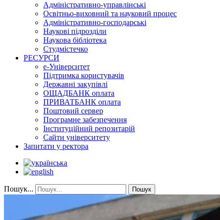
Адміністративно-управлінські
Освітньо-виховний та науковий процес
Адміністративно-господарські
Наукові підрозділи
Наукова бібліотека
Студмістечко
РЕСУРСИ
е-Університет
Підтримка користувачів
Державні закупівлі
ОЩАДБАНК оплата
ПРИВАТБАНК оплата
Поштовий сервер
Програмне забезпечення
Інституційний репозитарій
Сайти університету
Запитати у ректора
Пошук...
Пошук