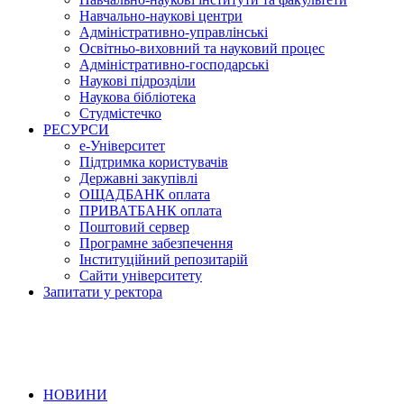
Навчально-наукові центри
Адміністративно-управлінські
Освітньо-виховний та науковий процес
Адміністративно-господарські
Наукові підрозділи
Наукова бібліотека
Студмістечко
РЕСУРСИ
е-Університет
Підтримка користувачів
Державні закупівлі
ОЩАДБАНК оплата
ПРИВАТБАНК оплата
Поштовий сервер
Програмне забезпечення
Інституційний репозитарій
Сайти університету
Запитати у ректора
НОВИНИ