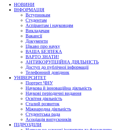
НОВИНИ
ІНФОРМАЦІЯ
Вступникам
Студентам
Аспірантам і науковцям
Викладачам
Вакансії
Документи
Цікаво про науку
ВАША БЕЗПЕКА
ВАРТО ЗНАТИ!
АНТИКОРУПЦІЙНА ДІЯЛЬНІСТЬ
Доступ до публічної інформації
Телефонний довідник
УНІВЕРСИТЕТ
Портрет ЧНУ
Наукова й інноваційна діяльність
Наукові періодичні видання
Освітня діяльність
Сталий розвиток
Міжнародна діяльність
Студентська рада
Асоціація випускників
ПІДРОЗДІЛИ
Навчально-наукові інститути та факультети