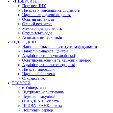
УНІВЕРСИТЕТ
Портрет ЧНУ
Наукова й інноваційна діяльність
Наукові періодичні видання
Освітня діяльність
Сталий розвиток
Міжнародна діяльність
Студентська рада
Асоціація випускників
ПІДРОЗДІЛИ
Навчально-наукові інститути та факультети
Навчально-наукові центри
Адміністративно-управлінські
Освітньо-виховний та науковий процес
Адміністративно-господарські
Наукові підрозділи
Наукова бібліотека
Студмістечко
РЕСУРСИ
е-Університет
Підтримка користувачів
Державні закупівлі
ОЩАДБАНК оплата
ПРИВАТБАНК оплата
Поштовий сервер