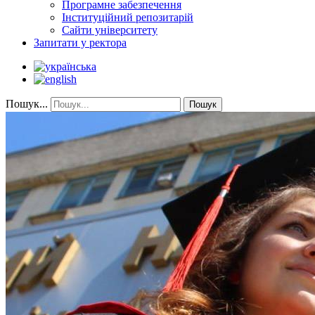
Програмне забезпечення
Інституційний репозитарій
Сайти університету
Запитати у ректора
Пошук...
Пошук