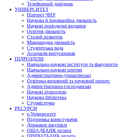
Телефонний довідник
УНІВЕРСИТЕТ
Портрет ЧНУ
Наукова й інноваційна діяльність
Наукові періодичні видання
Освітня діяльність
Сталий розвиток
Міжнародна діяльність
Студентська рада
Асоціація випускників
ПІДРОЗДІЛИ
Навчально-наукові інститути та факультети
Навчально-наукові центри
Адміністративно-управлінські
Освітньо-виховний та науковий процес
Адміністративно-господарські
Наукові підрозділи
Наукова бібліотека
Студмістечко
РЕСУРСИ
е-Університет
Підтримка користувачів
Державні закупівлі
ОЩАДБАНК оплата
ПРИВАТБАНК оплата