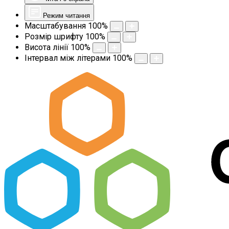
Режим читання
Масштабування
100
%
Розмір шрифту
100
%
Висота лінії
100
%
Інтервал між літерами
100
%