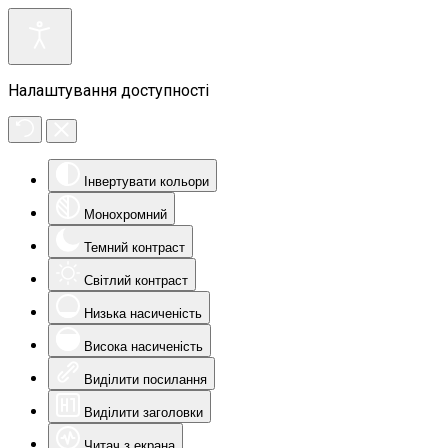
Налаштування доступності
Інвертувати кольори
Монохромний
Темний контраст
Світлий контраст
Низька насиченість
Висока насиченість
Виділити посилання
Виділити заголовки
Читач з екрана