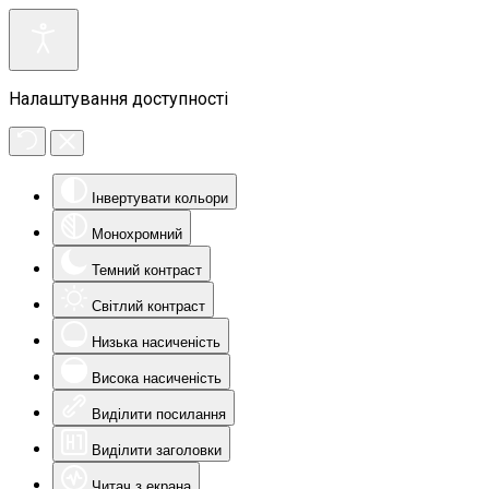
Налаштування доступності
Інвертувати кольори
Монохромний
Темний контраст
Світлий контраст
Низька насиченість
Висока насиченість
Виділити посилання
Виділити заголовки
Читач з екрана