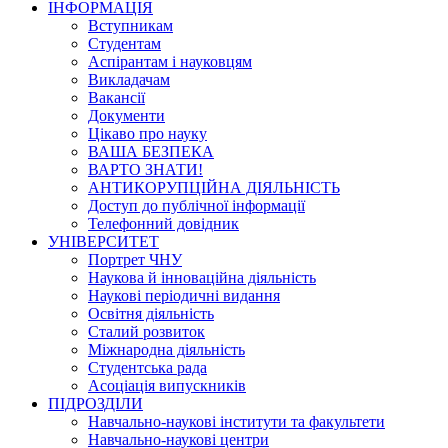
ІНФОРМАЦІЯ
Вступникам
Студентам
Аспірантам і науковцям
Викладачам
Вакансії
Документи
Цікаво про науку
ВАША БЕЗПЕКА
ВАРТО ЗНАТИ!
АНТИКОРУПЦІЙНА ДІЯЛЬНІСТЬ
Доступ до публічної інформації
Телефонний довідник
УНІВЕРСИТЕТ
Портрет ЧНУ
Наукова й інноваційна діяльність
Наукові періодичні видання
Освітня діяльність
Сталий розвиток
Міжнародна діяльність
Студентська рада
Асоціація випускників
ПІДРОЗДІЛИ
Навчально-наукові інститути та факультети
Навчально-наукові центри