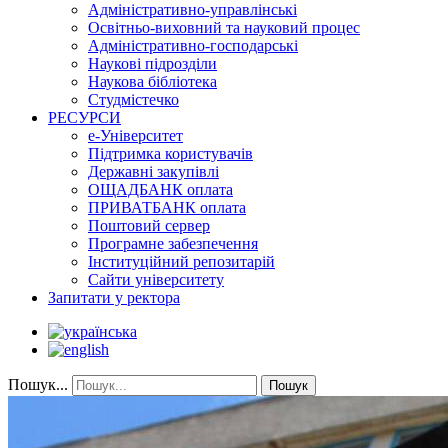
Адміністративно-управлінські
Освітньо-виховний та науковий процес
Адміністративно-господарські
Наукові підрозділи
Наукова бібліотека
Студмістечко
РЕСУРСИ
е-Університет
Підтримка користувачів
Державні закупівлі
ОЩАДБАНК оплата
ПРИВАТБАНК оплата
Поштовий сервер
Програмне забезпечення
Інституційний репозитарій
Сайти університету
Запитати у ректора
Пошук...
Пошук