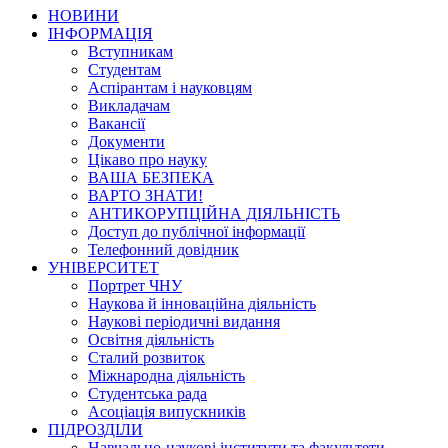
НОВИНИ
ІНФОРМАЦІЯ
Вступникам
Студентам
Аспірантам і науковцям
Викладачам
Вакансії
Документи
Цікаво про науку
ВАША БЕЗПЕКА
ВАРТО ЗНАТИ!
АНТИКОРУПЦІЙНА ДІЯЛЬНІСТЬ
Доступ до публічної інформації
Телефонний довідник
УНІВЕРСИТЕТ
Портрет ЧНУ
Наукова й інноваційна діяльність
Наукові періодичні видання
Освітня діяльність
Сталий розвиток
Міжнародна діяльність
Студентська рада
Асоціація випускників
ПІДРОЗДІЛИ
Навчально-наукові інститути та факультети