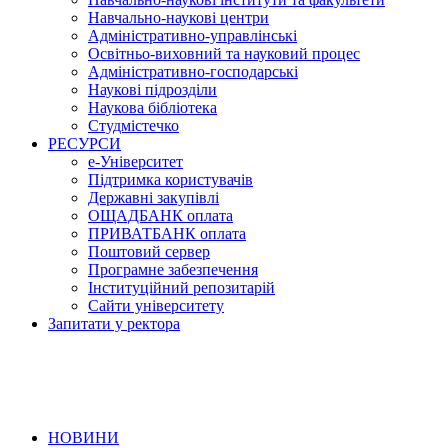
Навчально-наукові центри
Адміністративно-управлінські
Освітньо-виховний та науковий процес
Адміністративно-господарські
Наукові підрозділи
Наукова бібліотека
Студмістечко
РЕСУРСИ
е-Університет
Підтримка користувачів
Державні закупівлі
ОЩАДБАНК оплата
ПРИВАТБАНК оплата
Поштовий сервер
Програмне забезпечення
Інституційний репозитарій
Сайти університету
Запитати у ректора
НОВИНИ