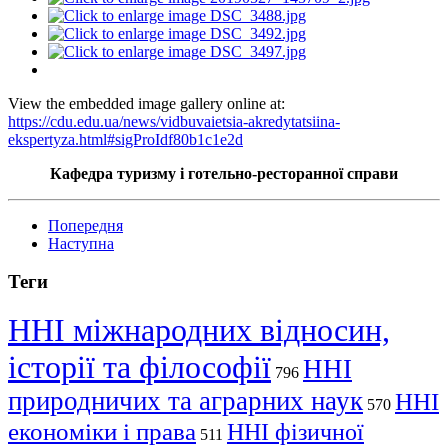
View the embedded image gallery online at:
https://cdu.edu.ua/news/vidbuvaietsia-akredytatsiina-
ekspertyza.html#sigProIdf80b1c1e2d
Кафедра туризму і готельно-ресторанної справи
Попередня
Наступна
Теги
ННІ міжнародних відносин,
історії та філософії
ННІ
796
природничих та аграрних наук
ННІ
570
економіки і права
ННІ фізичної
511