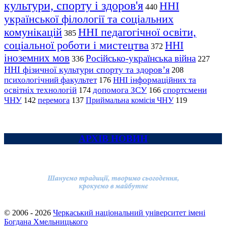
культури, спорту і здоров'я
ННІ
440
української філології та соціальних
комунікацій
ННІ педагогічної освіти,
385
соціальної роботи і мистецтва
ННІ
372
іноземних мов
Російсько-українська війна
336
227
ННІ фізичної культури спорту та здоров’я
208
психологічний факультет
ННІ інформаційних та
176
освітніх технологій
допомога ЗСУ
спортсмени
174
166
ЧНУ
перемога
142
137
Приймальна комісія ЧНУ
119
АРХІВ НОВИН
© 2006 - 2026
Черкаський національний університет імені
Богдана Хмельницького