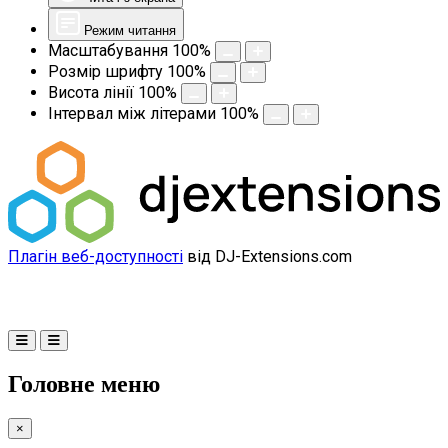
Режим читання
Масштабування
100
%
Розмір шрифту
100
%
Висота лінії
100
%
Інтервал між літерами
100
%
Плагін веб-доступності
від DJ-Extensions.com
Головне меню
×