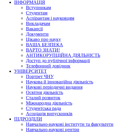
ІНФОРМАЦІЯ
Вступникам
Студентам
Аспірантам і науковцям
Викладачам
Вакансії
Документи
Цікаво про науку
ВАША БЕЗПЕКА
ВАРТО ЗНАТИ!
АНТИКОРУПЦІЙНА ДІЯЛЬНІСТЬ
Доступ до публічної інформації
Телефонний довідник
УНІВЕРСИТЕТ
Портрет ЧНУ
Наукова й інноваційна діяльність
Наукові періодичні видання
Освітня діяльність
Сталий розвиток
Міжнародна діяльність
Студентська рада
Асоціація випускників
ПІДРОЗДІЛИ
Навчально-наукові інститути та факультети
Навчально-наукові центри