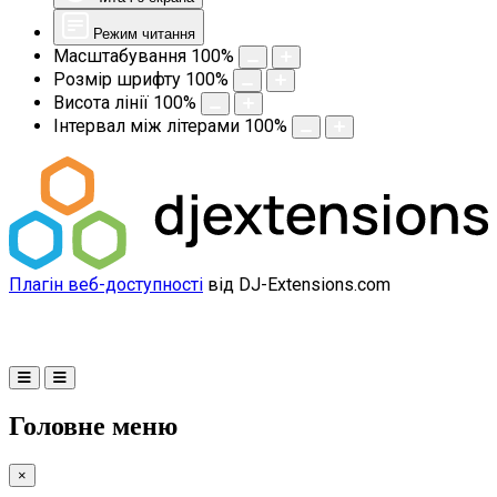
Режим читання
Масштабування
100
%
Розмір шрифту
100
%
Висота лінії
100
%
Інтервал між літерами
100
%
Плагін веб-доступності
від DJ-Extensions.com
Головне меню
×