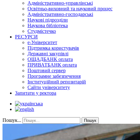
Адміністративно-управлінські
Освітньо-виховний та науковий процес
Адміністративно-господарські
Наукові підрозділи
Наукова бібліотека
Студмістечко
РЕСУРСИ
е-Університет
Підтримка користувачів
Державні закупівлі
ОЩАДБАНК оплата
ПРИВАТБАНК оплата
Поштовий сервер
Програмне забезпечення
Інституційний репозитарій
Сайти університету
Запитати у ректора
Пошук...
Пошук