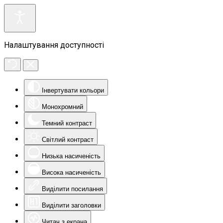
Налаштування доступності
Інвертувати кольори
Монохромний
Темний контраст
Світлий контраст
Низька насиченість
Висока насиченість
Виділити посилання
Виділити заголовки
Читач з екрана