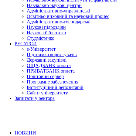
Навчально-наукові центри
Адміністративно-управлінські
Освітньо-виховний та науковий процес
Адміністративно-господарські
Наукові підрозділи
Наукова бібліотека
Студмістечко
РЕСУРСИ
е-Університет
Підтримка користувачів
Державні закупівлі
ОЩАДБАНК оплата
ПРИВАТБАНК оплата
Поштовий сервер
Програмне забезпечення
Інституційний репозитарій
Сайти університету
Запитати у ректора
НОВИНИ