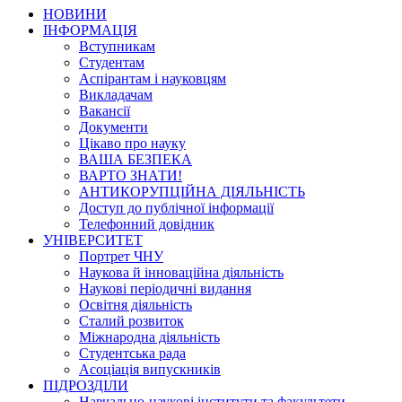
НОВИНИ
ІНФОРМАЦІЯ
Вступникам
Студентам
Аспірантам і науковцям
Викладачам
Вакансії
Документи
Цікаво про науку
ВАША БЕЗПЕКА
ВАРТО ЗНАТИ!
АНТИКОРУПЦІЙНА ДІЯЛЬНІСТЬ
Доступ до публічної інформації
Телефонний довідник
УНІВЕРСИТЕТ
Портрет ЧНУ
Наукова й інноваційна діяльність
Наукові періодичні видання
Освітня діяльність
Сталий розвиток
Міжнародна діяльність
Студентська рада
Асоціація випускників
ПІДРОЗДІЛИ
Навчально-наукові інститути та факультети