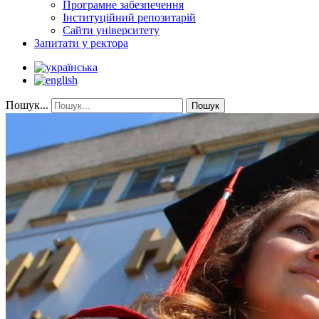
Програмне забезпечення
Інституційний репозитарій
Сайти університету
Запитати у ректора
Пошук...
Пошук