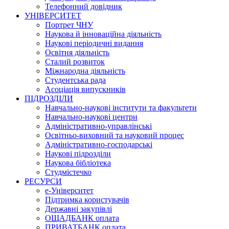
Телефонний довідник
УНІВЕРСИТЕТ
Портрет ЧНУ
Наукова й інноваційна діяльність
Наукові періодичні видання
Освітня діяльність
Сталий розвиток
Міжнародна діяльність
Студентська рада
Асоціація випускників
ПІДРОЗДІЛИ
Навчально-наукові інститути та факультети
Навчально-наукові центри
Адміністративно-управлінські
Освітньо-виховний та науковий процес
Адміністративно-господарські
Наукові підрозділи
Наукова бібліотека
Студмістечко
РЕСУРСИ
е-Університет
Підтримка користувачів
Державні закупівлі
ОЩАДБАНК оплата
ПРИВАТБАНК оплата