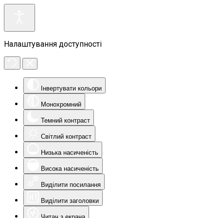
Налаштування доступності
Інвертувати кольори
Монохромний
Темний контраст
Світлий контраст
Низька насиченість
Висока насиченість
Виділити посилання
Виділити заголовки
Читач з екрана