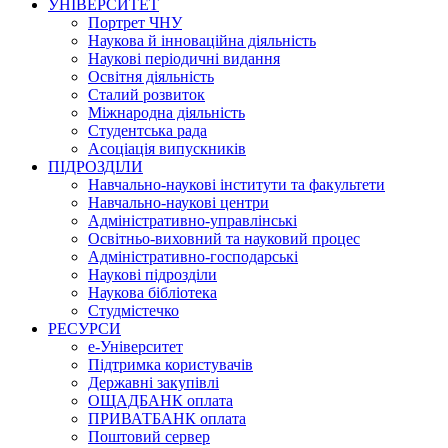
УНІВЕРСИТЕТ
Портрет ЧНУ
Наукова й інноваційна діяльність
Наукові періодичні видання
Освітня діяльність
Сталий розвиток
Міжнародна діяльність
Студентська рада
Асоціація випускників
ПІДРОЗДІЛИ
Навчально-наукові інститути та факультети
Навчально-наукові центри
Адміністративно-управлінські
Освітньо-виховний та науковий процес
Адміністративно-господарські
Наукові підрозділи
Наукова бібліотека
Студмістечко
РЕСУРСИ
е-Університет
Підтримка користувачів
Державні закупівлі
ОЩАДБАНК оплата
ПРИВАТБАНК оплата
Поштовий сервер