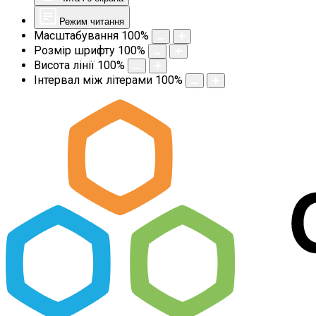
Режим читання
Масштабування
100
%
Розмір шрифту
100
%
Висота лінії
100
%
Інтервал між літерами
100
%