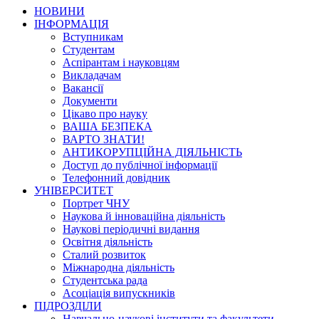
НОВИНИ
ІНФОРМАЦІЯ
Вступникам
Студентам
Аспірантам і науковцям
Викладачам
Вакансії
Документи
Цікаво про науку
ВАША БЕЗПЕКА
ВАРТО ЗНАТИ!
АНТИКОРУПЦІЙНА ДІЯЛЬНІСТЬ
Доступ до публічної інформації
Телефонний довідник
УНІВЕРСИТЕТ
Портрет ЧНУ
Наукова й інноваційна діяльність
Наукові періодичні видання
Освітня діяльність
Сталий розвиток
Міжнародна діяльність
Студентська рада
Асоціація випускників
ПІДРОЗДІЛИ
Навчально-наукові інститути та факультети