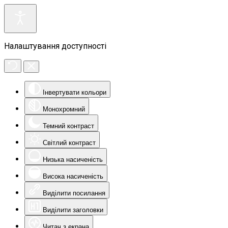
Налаштування доступності
Інвертувати кольори
Монохромний
Темний контраст
Світлий контраст
Низька насиченість
Висока насиченість
Виділити посилання
Виділити заголовки
Читач з екрана