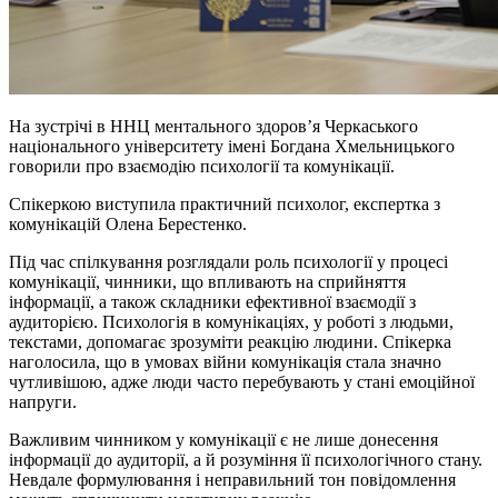
На зустрічі в ННЦ ментального здоров’я Черкаського
національного університету імені Богдана Хмельницького
говорили про взаємодію психології та комунікації.
Спікеркою виступила практичний психолог, експертка з
комунікацій Олена Берестенко.
Під час спілкування розглядали роль психології у процесі
комунікації, чинники, що впливають на сприйняття
інформації, а також складники ефективної взаємодії з
аудиторією. Психологія в комунікаціях, у роботі з людьми,
текстами, допомагає зрозуміти реакцію людини. Спікерка
наголосила, що в умовах війни комунікація стала значно
чутливішою, адже люди часто перебувають у стані емоційної
напруги.
Важливим чинником у комунікації є не лише донесення
інформації до аудиторії, а й розуміння її психологічного стану.
Невдале формулювання і неправильний тон повідомлення