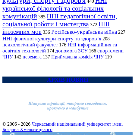
культури, спорту і здоров'я
ННІ
440
української філології та соціальних
комунікацій
ННІ педагогічної освіти,
385
соціальної роботи і мистецтва
ННІ
372
іноземних мов
Російсько-українська війна
336
227
ННІ фізичної культури спорту та здоров’я
208
психологічний факультет
ННІ інформаційних та
176
освітніх технологій
допомога ЗСУ
спортсмени
174
166
ЧНУ
перемога
142
137
Приймальна комісія ЧНУ
119
АРХІВ НОВИН
© 2006 - 2026
Черкаський національний університет імені
Богдана Хмельницького