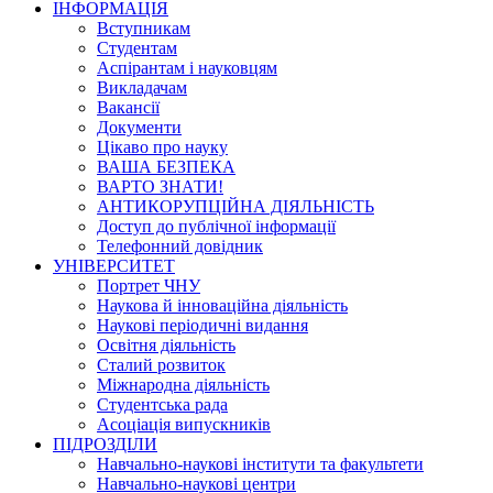
ІНФОРМАЦІЯ
Вступникам
Студентам
Аспірантам і науковцям
Викладачам
Вакансії
Документи
Цікаво про науку
ВАША БЕЗПЕКА
ВАРТО ЗНАТИ!
АНТИКОРУПЦІЙНА ДІЯЛЬНІСТЬ
Доступ до публічної інформації
Телефонний довідник
УНІВЕРСИТЕТ
Портрет ЧНУ
Наукова й інноваційна діяльність
Наукові періодичні видання
Освітня діяльність
Сталий розвиток
Міжнародна діяльність
Студентська рада
Асоціація випускників
ПІДРОЗДІЛИ
Навчально-наукові інститути та факультети
Навчально-наукові центри