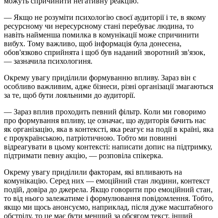
можуть спричинити негативну реакцію.
— Якщо не розуміти психологію своєї аудиторії і те, в якому
ресурсному чи нересурсному стані перебуває людина, то
навіть найменша помилка в комунікації може спричинити
вибух. Тому важливо, щоб інформація була донесена,
обов'язково сприйнята і щоб був наданий зворотний зв'язок,
— зазначила психологиня.
Окрему увагу приділили формуванню впливу. Зараз він є
особливо важливим, адже бізнеси, різні організації змагаються
за те, щоб бути лояльними до аудиторії.
— Зараз вплив проходить певний фільтр. Коли ми говоримо
про формування впливу, це означає, що аудиторія бачить нас
як організацію, яка в контексті, яка реагує на події в країні, яка
є проукраїнською, патріотичною. Тобто ми повинні
відреагувати в цьому контексті: написати допис на підтримку,
підтримати певну акцію, — розповіла спікерка.
Окрему увагу приділили факторам, які впливають на
комунікацію. Серед них — емоційний стан людини, контекст
подій, довіра до джерела. Якщо говорити про емоційний стан,
то від нього залежатиме і формулювання повідомлення. Тобто,
якщо ми щось анонсуємо, наприклад, після дуже масштабного
обстрілу, то це має бути менший за обсягом текст, інший