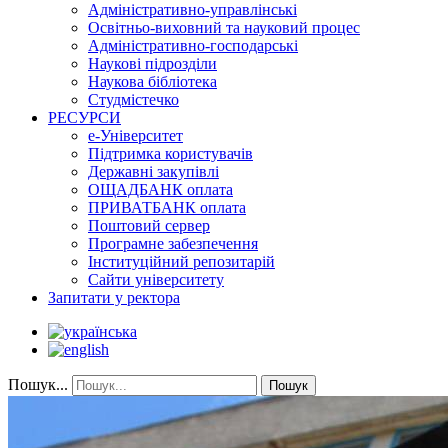
Адміністративно-управлінські
Освітньо-виховний та науковий процес
Адміністративно-господарські
Наукові підрозділи
Наукова бібліотека
Студмістечко
РЕСУРСИ
е-Університет
Підтримка користувачів
Державні закупівлі
ОЩАДБАНК оплата
ПРИВАТБАНК оплата
Поштовий сервер
Програмне забезпечення
Інституційний репозитарій
Сайти університету
Запитати у ректора
Пошук...
Пошук