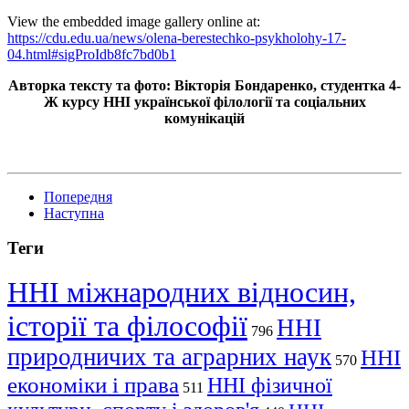
View the embedded image gallery online at:
https://cdu.edu.ua/news/olena-berestechko-psykholohy-17-
04.html#sigProIdb8fc7bd0b1
Авторка тексту та фото: Вікторія Бондаренко, студентка 4-
Ж курсу ННІ української філології та соціальних
комунікацій
Попередня
Наступна
Теги
ННІ міжнародних відносин,
історії та філософії
ННІ
796
природничих та аграрних наук
ННІ
570
економіки і права
ННІ фізичної
511