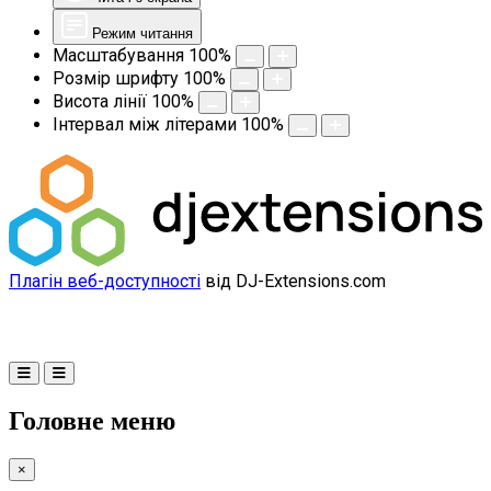
Режим читання
Масштабування
100
%
Розмір шрифту
100
%
Висота лінії
100
%
Інтервал між літерами
100
%
Плагін веб-доступності
від DJ-Extensions.com
Головне меню
×