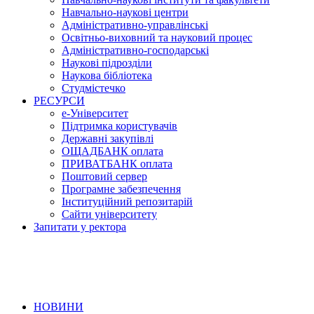
Навчально-наукові центри
Адміністративно-управлінські
Освітньо-виховний та науковий процес
Адміністративно-господарські
Наукові підрозділи
Наукова бібліотека
Студмістечко
РЕСУРСИ
е-Університет
Підтримка користувачів
Державні закупівлі
ОЩАДБАНК оплата
ПРИВАТБАНК оплата
Поштовий сервер
Програмне забезпечення
Інституційний репозитарій
Сайти університету
Запитати у ректора
НОВИНИ