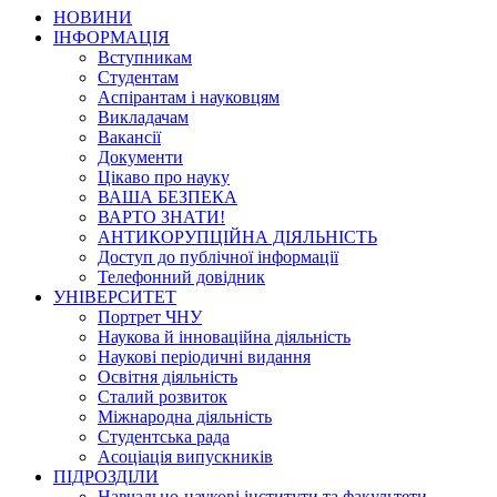
НОВИНИ
ІНФОРМАЦІЯ
Вступникам
Студентам
Аспірантам і науковцям
Викладачам
Вакансії
Документи
Цікаво про науку
ВАША БЕЗПЕКА
ВАРТО ЗНАТИ!
АНТИКОРУПЦІЙНА ДІЯЛЬНІСТЬ
Доступ до публічної інформації
Телефонний довідник
УНІВЕРСИТЕТ
Портрет ЧНУ
Наукова й інноваційна діяльність
Наукові періодичні видання
Освітня діяльність
Сталий розвиток
Міжнародна діяльність
Студентська рада
Асоціація випускників
ПІДРОЗДІЛИ
Навчально-наукові інститути та факультети