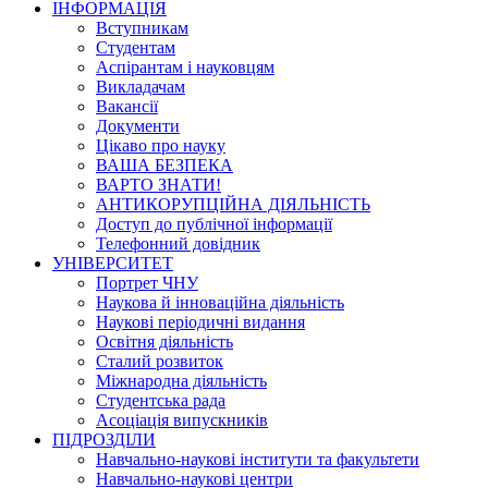
ІНФОРМАЦІЯ
Вступникам
Студентам
Аспірантам і науковцям
Викладачам
Вакансії
Документи
Цікаво про науку
ВАША БЕЗПЕКА
ВАРТО ЗНАТИ!
АНТИКОРУПЦІЙНА ДІЯЛЬНІСТЬ
Доступ до публічної інформації
Телефонний довідник
УНІВЕРСИТЕТ
Портрет ЧНУ
Наукова й інноваційна діяльність
Наукові періодичні видання
Освітня діяльність
Сталий розвиток
Міжнародна діяльність
Студентська рада
Асоціація випускників
ПІДРОЗДІЛИ
Навчально-наукові інститути та факультети
Навчально-наукові центри