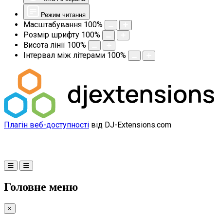
Режим читання
Масштабування
100
%
Розмір шрифту
100
%
Висота лінії
100
%
Інтервал між літерами
100
%
Плагін веб-доступності
від DJ-Extensions.com
Головне меню
×