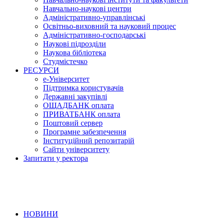
Навчально-наукові центри
Адміністративно-управлінські
Освітньо-виховний та науковий процес
Адміністративно-господарські
Наукові підрозділи
Наукова бібліотека
Студмістечко
РЕСУРСИ
е-Університет
Підтримка користувачів
Державні закупівлі
ОЩАДБАНК оплата
ПРИВАТБАНК оплата
Поштовий сервер
Програмне забезпечення
Інституційний репозитарій
Сайти університету
Запитати у ректора
НОВИНИ