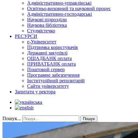
Адміністративно-управлінські
Освітньо-виховний та науковий процес
Адміністративно-господарські
Наукові підрозділи
Наукова бібліотека
Студмістечко
РЕСУРСИ
е-Університет
Підтримка користувачів
Державні закупівлі
ОЩАДБАНК оплата
ПРИВАТБАНК оплата
Поштовий сервер
Програмне забезпечення
Інституційний репозитарій
Сайти університету
Запитати у ректора
Пошук...
Пошук