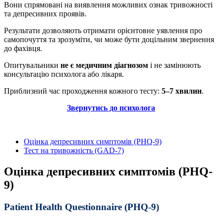
Вони спрямовані на виявлення можливих ознак тривожності
та депресивних проявів.
Результати дозволяють отримати орієнтовне уявлення про
самопочуття та зрозуміти, чи може бути доцільним звернення
до фахівця.
Опитувальники
не є медичним діагнозом
і не замінюють
консультацію психолога або лікаря.
Приблизний час проходження кожного тесту:
5–7 хвилин
.
Звернутись до психолога
Оцінка депресивних симптомів (PHQ-9)
Тест на тривожність (GAD-7)
Оцінка депресивних симптомів (PHQ-
9)
Patient Health Questionnaire (PHQ-9)