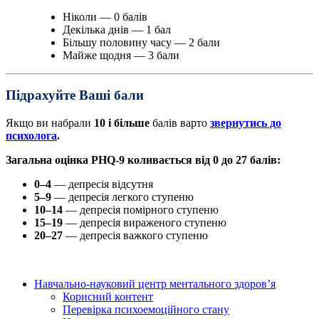
Ніколи — 0 балів
Декілька днів — 1 бал
Більшу половину часу — 2 бали
Майже щодня — 3 бали
Підрахуйте Ваші бали
Якщо ви набрали
10 і більше
балів варто
звернутись до
психолога
.
Загальна оцінка PHQ-9 коливається від 0 до 27 балів:
0–4
— депресія відсутня
5–9
— депресія легкого ступеню
10–14
— депресія помірного ступеню
15–19
— депресія вираженого ступеню
20–27
— депресія важкого ступеню
Навчально-науковий центр ментального здоров’я
Корисний контент
Перевірка психоемоційного стану