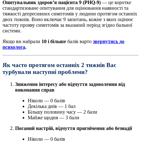
Опитувальник здоров’я пацієнта 9 (PHQ-9)
— це коротке
стандартизоване опитування для оцінювання наявності та
тяжкості депресивних симптомів у людини протягом останніх
двох тижнів. Воно включає 9 запитань, кожне з яких оцінює
частоту прояву симптомів за вказаний період згідно бальної
системи.
Якщо ви набрали
10 і більше
балів варто
звернутись до
психолога
.
Як часто протягом останніх 2 тижнів Вас
турбували наступні проблеми?
Зниження інтересу або відчуття задоволення від
виконання справ
Ніколи — 0 балів
Декілька днів — 1 бал
Більшу половину часу — 2 бали
Майже щодня — 3 бали
Поганий настрій, відчуття пригнічення або безнадії
Ніколи — 0 балів