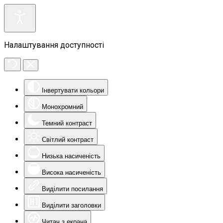
Налаштування доступності
Інвертувати кольори
Монохромний
Темний контраст
Світлий контраст
Низька насиченість
Висока насиченість
Виділити посилання
Виділити заголовки
Читач з екрана