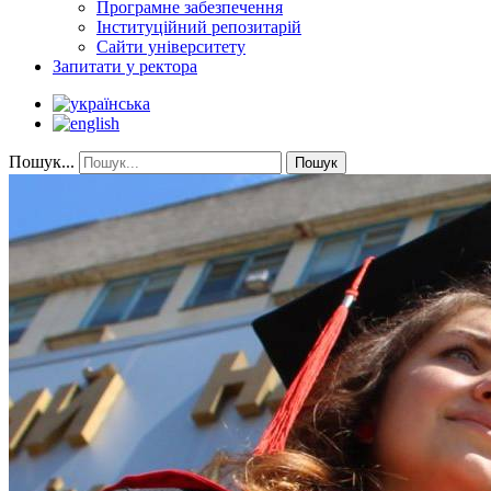
Програмне забезпечення
Інституційний репозитарій
Сайти університету
Запитати у ректора
Пошук...
Пошук