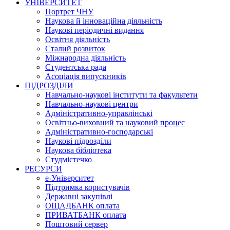
УНІВЕРСИТЕТ
Портрет ЧНУ
Наукова й інноваційна діяльність
Наукові періодичні видання
Освітня діяльність
Сталий розвиток
Міжнародна діяльність
Студентська рада
Асоціація випускників
ПІДРОЗДІЛИ
Навчально-наукові інститути та факультети
Навчально-наукові центри
Адміністративно-управлінські
Освітньо-виховний та науковий процес
Адміністративно-господарські
Наукові підрозділи
Наукова бібліотека
Студмістечко
РЕСУРСИ
е-Університет
Підтримка користувачів
Державні закупівлі
ОЩАДБАНК оплата
ПРИВАТБАНК оплата
Поштовий сервер