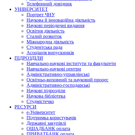
Телефонний довідник
УНІВЕРСИТЕТ
Портрет ЧНУ
Наукова й інноваційна діяльність
Наукові періодичні видання
Освітня діяльність
Сталий розвиток
Міжнародна діяльність
Студентська рада
Асоціація випускників
ПІДРОЗДІЛИ
Навчально-наукові інститути та факультети
Навчально-наукові центри
Адміністративно-управлінські
Освітньо-виховний та науковий процес
Адміністративно-господарські
Наукові підрозділи
Наукова бібліотека
Студмістечко
РЕСУРСИ
е-Університет
Підтримка користувачів
Державні закупівлі
ОЩАДБАНК оплата
ПРИВАТБАНК оплата