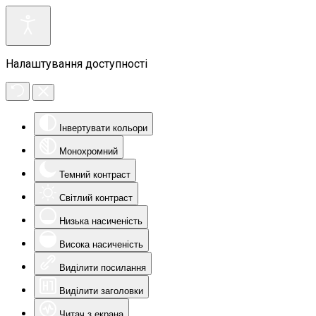
Налаштування доступності
Інвертувати кольори
Монохромний
Темний контраст
Світлий контраст
Низька насиченість
Висока насиченість
Виділити посилання
Виділити заголовки
Читач з екрана