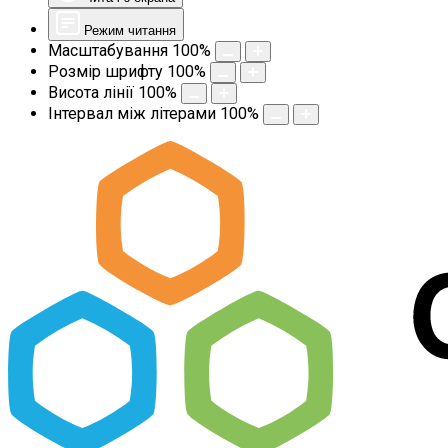
Режим читання
Масштабування
100
%
Розмір шрифту
100
%
Висота лінії
100
%
Інтервал між літерами
100
%