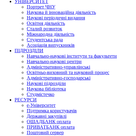
УНІВЕРСИТЕТ
Портрет ЧНУ
Наукова й інноваційна діяльність
Наукові періодичні видання
Освітня діяльність
Сталий розвиток
Міжнародна діяльність
Студентська рада
Асоціація випускників
ПІДРОЗДІЛИ
Навчально-наукові інститути та факультети
Навчально-наукові центри
Адміністративно-управлінські
Освітньо-виховний та науковий процес
Адміністративно-господарські
Наукові підрозділи
Наукова бібліотека
Студмістечко
РЕСУРСИ
е-Університет
Підтримка користувачів
Державні закупівлі
ОЩАДБАНК оплата
ПРИВАТБАНК оплата
Поштовий сервер