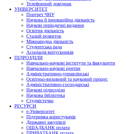
Телефонний довідник
УНІВЕРСИТЕТ
Портрет ЧНУ
Наукова й інноваційна діяльність
Наукові періодичні видання
Освітня діяльність
Сталий розвиток
Міжнародна діяльність
Студентська рада
Асоціація випускників
ПІДРОЗДІЛИ
Навчально-наукові інститути та факультети
Навчально-наукові центри
Адміністративно-управлінські
Освітньо-виховний та науковий процес
Адміністративно-господарські
Наукові підрозділи
Наукова бібліотека
Студмістечко
РЕСУРСИ
е-Університет
Підтримка користувачів
Державні закупівлі
ОЩАДБАНК оплата
ПРИВАТБАНК оплата