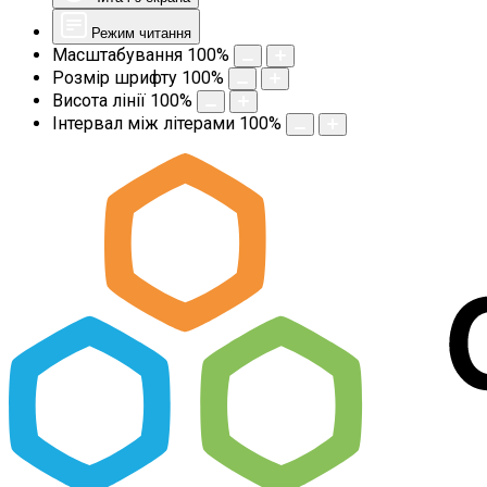
Режим читання
Масштабування
100
%
Розмір шрифту
100
%
Висота лінії
100
%
Інтервал між літерами
100
%