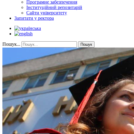
Програмне забезпечення
Інституційний репозитарій
Сайти університету
Запитати у ректора
Пошук...
Пошук