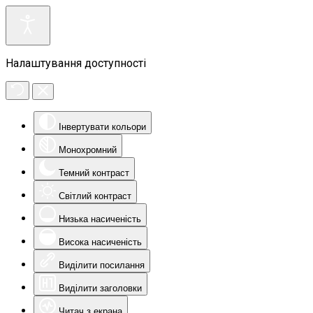
Налаштування доступності
Інвертувати кольори
Монохромний
Темний контраст
Світлий контраст
Низька насиченість
Висока насиченість
Виділити посилання
Виділити заголовки
Читач з екрана