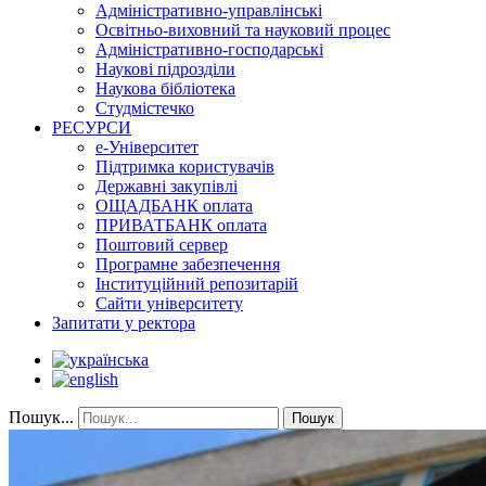
Адміністративно-управлінські
Освітньо-виховний та науковий процес
Адміністративно-господарські
Наукові підрозділи
Наукова бібліотека
Студмістечко
РЕСУРСИ
е-Університет
Підтримка користувачів
Державні закупівлі
ОЩАДБАНК оплата
ПРИВАТБАНК оплата
Поштовий сервер
Програмне забезпечення
Інституційний репозитарій
Сайти університету
Запитати у ректора
Пошук...
Пошук