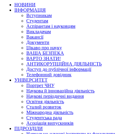
НОВИНИ
ІНФОРМАЦІЯ
Вступникам
Студентам
Аспірантам і науковцям
Викладачам
Вакансії
Документи
Цікаво про науку
ВАША БЕЗПЕКА
ВАРТО ЗНАТИ!
АНТИКОРУПЦІЙНА ДІЯЛЬНІСТЬ
Доступ до публічної інформації
Телефонний довідник
УНІВЕРСИТЕТ
Портрет ЧНУ
Наукова й інноваційна діяльність
Наукові періодичні видання
Освітня діяльність
Сталий розвиток
Міжнародна діяльність
Студентська рада
Асоціація випускників
ПІДРОЗДІЛИ
Навчально-наукові інститути та факультети