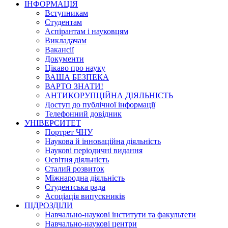
ІНФОРМАЦІЯ
Вступникам
Студентам
Аспірантам і науковцям
Викладачам
Вакансії
Документи
Цікаво про науку
ВАША БЕЗПЕКА
ВАРТО ЗНАТИ!
АНТИКОРУПЦІЙНА ДІЯЛЬНІСТЬ
Доступ до публічної інформації
Телефонний довідник
УНІВЕРСИТЕТ
Портрет ЧНУ
Наукова й інноваційна діяльність
Наукові періодичні видання
Освітня діяльність
Сталий розвиток
Міжнародна діяльність
Студентська рада
Асоціація випускників
ПІДРОЗДІЛИ
Навчально-наукові інститути та факультети
Навчально-наукові центри