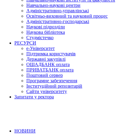
Навчально-наукові центри
Адміністративно-управлінські
Освітньо-виховний та науковий процес
Адміністративно-господарські
Наукові підрозділи
Наукова бібліотека
Студмістечко
РЕСУРСИ
е-Університет
Підтримка користувачів
Державні закупівлі
ОЩАДБАНК оплата
ПРИВАТБАНК оплата
Поштовий сервер
Програмне забезпечення
Інституційний репозитарій
Сайти університету
Запитати у ректора
НОВИНИ