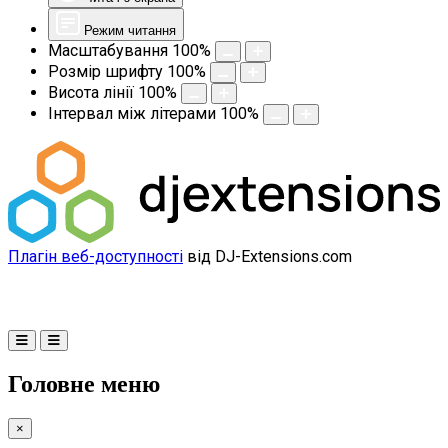
Режим читання
Масштабування
100
%
Розмір шрифту
100
%
Висота лінії
100
%
Інтервал між літерами
100
%
Плагін веб-доступності
від DJ-Extensions.com
Головне меню
×