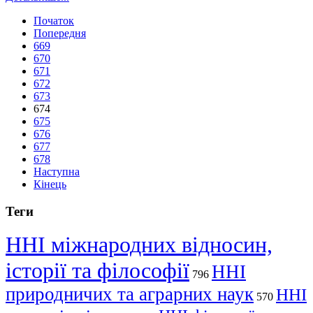
Початок
Попередня
669
670
671
672
673
674
675
676
677
678
Наступна
Кінець
Теги
ННІ міжнародних відносин,
історії та філософії
ННІ
796
природничих та аграрних наук
ННІ
570