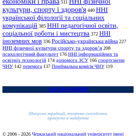
економіки і права
ННІ фізичної
511
культури, спорту і здоров'я
ННІ
440
української філології та соціальних
комунікацій
ННІ педагогічної освіти,
385
соціальної роботи і мистецтва
ННІ
372
іноземних мов
Російсько-українська війна
336
227
ННІ фізичної культури спорту та здоров’я
208
психологічний факультет
ННІ інформаційних та
176
освітніх технологій
допомога ЗСУ
спортсмени
174
166
ЧНУ
перемога
142
137
Приймальна комісія ЧНУ
119
АРХІВ НОВИН
© 2006 - 2026
Черкаський національний університет імені