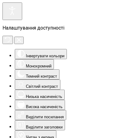
Налаштування доступності
Інвертувати кольори
Монохромний
Темний контраст
Світлий контраст
Низька насиченість
Висока насиченість
Виділити посилання
Виділити заголовки
Читач з екрана