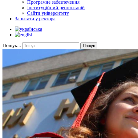
Програмне забезпечення
Інституційний репозитарій
Сайти університету
Запитати у ректора
Пошук...
Пошук