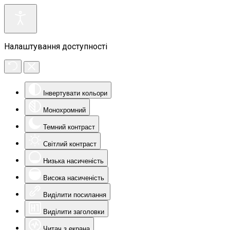
Налаштування доступності
Інвертувати кольори
Монохромний
Темний контраст
Світлий контраст
Низька насиченість
Висока насиченість
Виділити посилання
Виділити заголовки
Читач з екрана