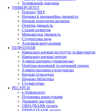
Телефонний довідник
УНІВЕРСИТЕТ
Портрет ЧНУ
Наукова й інноваційна діяльність
Наукові періодичні видання
Освітня діяльність
Сталий розвиток
Міжнародна діяльність
Студентська рада
Асоціація випускників
ПІДРОЗДІЛИ
Навчально-наукові інститути та факультети
Навчально-наукові центри
Адміністративно-управлінські
Освітньо-виховний та науковий процес
Адміністративно-господарські
Наукові підрозділи
Наукова бібліотека
Студмістечко
РЕСУРСИ
е-Університет
Підтримка користувачів
Державні закупівлі
ОЩАДБАНК оплата
ПРИВАТБАНК оплата