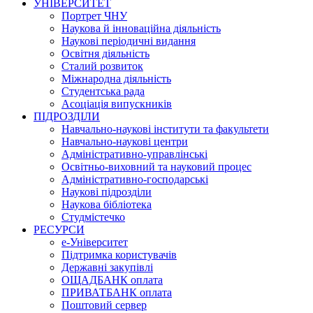
УНІВЕРСИТЕТ
Портрет ЧНУ
Наукова й інноваційна діяльність
Наукові періодичні видання
Освітня діяльність
Сталий розвиток
Міжнародна діяльність
Студентська рада
Асоціація випускників
ПІДРОЗДІЛИ
Навчально-наукові інститути та факультети
Навчально-наукові центри
Адміністративно-управлінські
Освітньо-виховний та науковий процес
Адміністративно-господарські
Наукові підрозділи
Наукова бібліотека
Студмістечко
РЕСУРСИ
е-Університет
Підтримка користувачів
Державні закупівлі
ОЩАДБАНК оплата
ПРИВАТБАНК оплата
Поштовий сервер