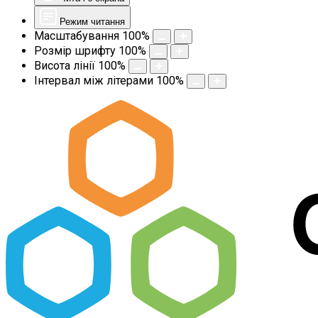
Режим читання
Масштабування
100
%
Розмір шрифту
100
%
Висота лінії
100
%
Інтервал між літерами
100
%