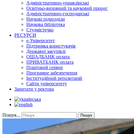
Адміністративно-управлінські
Освітньо-виховний та науковий процес
Адміністративно-господарські
Наукові підрозділи
Наукова бібліотека
Студмістечко
РЕСУРСИ
е-Університет
Підтримка користувачів
Державні закупівлі
ОЩАДБАНК оплата
ПРИВАТБАНК оплата
Поштовий сервер
Програмне забезпечення
Інституційний репозитарій
Сайти університету
Запитати у ректора
Пошук...
Пошук