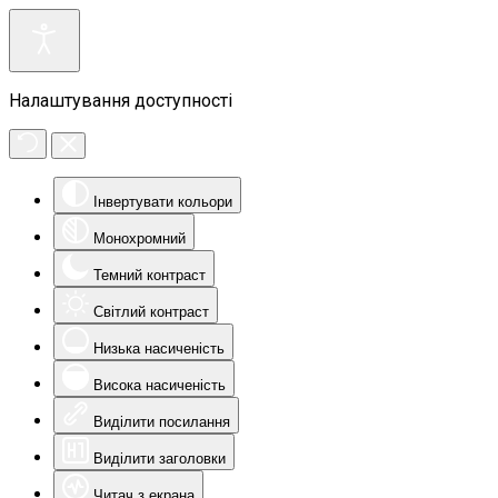
Налаштування доступності
Інвертувати кольори
Монохромний
Темний контраст
Світлий контраст
Низька насиченість
Висока насиченість
Виділити посилання
Виділити заголовки
Читач з екрана