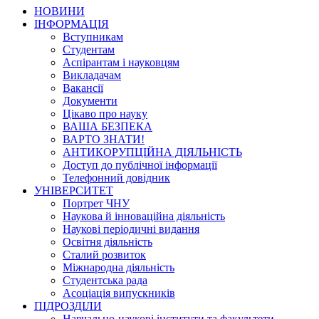
НОВИНИ
ІНФОРМАЦІЯ
Вступникам
Студентам
Аспірантам і науковцям
Викладачам
Вакансії
Документи
Цікаво про науку
ВАША БЕЗПЕКА
ВАРТО ЗНАТИ!
АНТИКОРУПЦІЙНА ДІЯЛЬНІСТЬ
Доступ до публічної інформації
Телефонний довідник
УНІВЕРСИТЕТ
Портрет ЧНУ
Наукова й інноваційна діяльність
Наукові періодичні видання
Освітня діяльність
Сталий розвиток
Міжнародна діяльність
Студентська рада
Асоціація випускників
ПІДРОЗДІЛИ
Навчально-наукові інститути та факультети