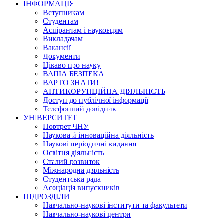
ІНФОРМАЦІЯ
Вступникам
Студентам
Аспірантам і науковцям
Викладачам
Вакансії
Документи
Цікаво про науку
ВАША БЕЗПЕКА
ВАРТО ЗНАТИ!
АНТИКОРУПЦІЙНА ДІЯЛЬНІСТЬ
Доступ до публічної інформації
Телефонний довідник
УНІВЕРСИТЕТ
Портрет ЧНУ
Наукова й інноваційна діяльність
Наукові періодичні видання
Освітня діяльність
Сталий розвиток
Міжнародна діяльність
Студентська рада
Асоціація випускників
ПІДРОЗДІЛИ
Навчально-наукові інститути та факультети
Навчально-наукові центри