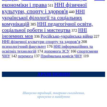
економіки і права
ННІ фізичної
511
культури, спорту і здоров'я
ННІ
440
української філології та соціальних
комунікацій
ННІ педагогічної освіти,
385
соціальної роботи і мистецтва
ННІ
372
іноземних мов
Російсько-українська війна
336
227
ННІ фізичної культури спорту та здоров’я
208
психологічний факультет
ННІ інформаційних та
176
освітніх технологій
допомога ЗСУ
спортсмени
174
166
ЧНУ
перемога
142
137
Приймальна комісія ЧНУ
119
АРХІВ НОВИН