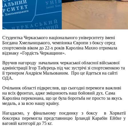
Студентка Черкаського національного університету імені
Богдана Хмельницького, чемпіонка Європи з боксу серед
спортсменів віком до 22-х років Кароліна Махно отримала
відзнаку «Гордість Черкащини».
Вручив нагороду начальник черкаської обласної військової
адміністрації Ігор Табурець під час зустрічі зі спортсменкою та
її тренером Андрієм Мальованим. Про це йдеться на сайті
ОДА.
Очільник області підкреслив, що сьогодні перемоги важливі
на всіх фронтах, адже зміцнюють наш бойовий дух. Сама
Кароліна переконана, що це була боротьба не просто за якусь
медаль, а за всю нашу країну.
Нагадаємо, у фінальному поєдинку з боксу в Хорватії
боксерка перемогла представницю Ірландії Карабін Ейбхе у
ваговій категорії до 75 кг.