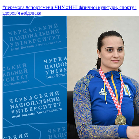
#перемога
#спортсмени ЧНУ
#ННІ фізичної культури, спорту і
здоров'я
#відзнака