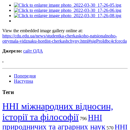
View the embedded image gallery online at:
https://cdu.edu.ua/news/studentka-cherkaskoho-natsionalnoho-
otrymala-vidznaku-hordist-cherkashchyny.html#sigProIdbc4cfcecda
Джерело:
сайт ОДА
.
Попередня
Наступна
Теги
ННІ міжнародних відносин,
історії та філософії
ННІ
796
природничих та аграрних наук
ННІ
570