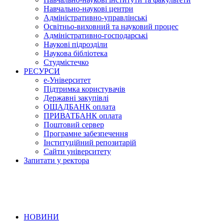
Навчально-наукові центри
Адміністративно-управлінські
Освітньо-виховний та науковий процес
Адміністративно-господарські
Наукові підрозділи
Наукова бібліотека
Студмістечко
РЕСУРСИ
е-Університет
Підтримка користувачів
Державні закупівлі
ОЩАДБАНК оплата
ПРИВАТБАНК оплата
Поштовий сервер
Програмне забезпечення
Інституційний репозитарій
Сайти університету
Запитати у ректора
НОВИНИ