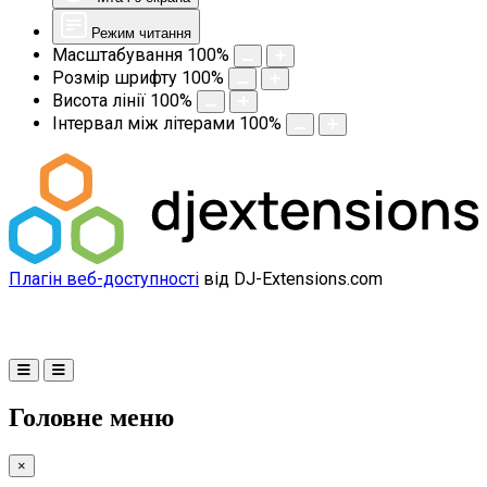
Режим читання
Масштабування
100
%
Розмір шрифту
100
%
Висота лінії
100
%
Інтервал між літерами
100
%
Плагін веб-доступності
від DJ-Extensions.com
Головне меню
×