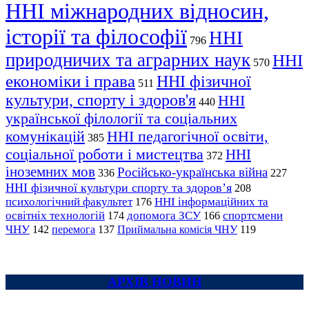
ННІ міжнародних відносин,
історії та філософії
ННІ
796
природничих та аграрних наук
ННІ
570
економіки і права
ННІ фізичної
511
культури, спорту і здоров'я
ННІ
440
української філології та соціальних
комунікацій
ННІ педагогічної освіти,
385
соціальної роботи і мистецтва
ННІ
372
іноземних мов
Російсько-українська війна
336
227
ННІ фізичної культури спорту та здоров’я
208
психологічний факультет
ННІ інформаційних та
176
освітніх технологій
допомога ЗСУ
спортсмени
174
166
ЧНУ
перемога
142
137
Приймальна комісія ЧНУ
119
АРХІВ НОВИН