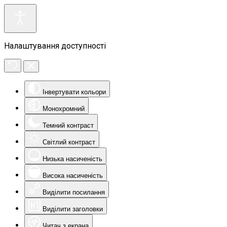
Налаштування доступності
Інвертувати кольори
Монохромний
Темний контраст
Світлий контраст
Низька насиченість
Висока насиченість
Виділити посилання
Виділити заголовки
Читач з екрана