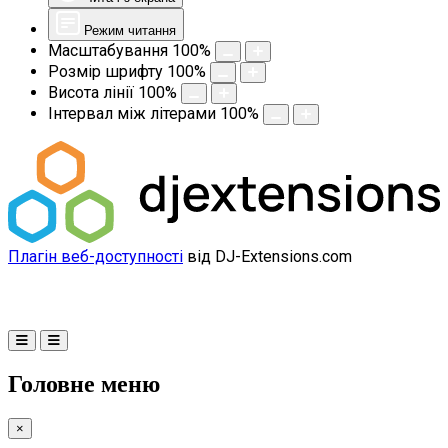
Режим читання
Масштабування
100
%
Розмір шрифту
100
%
Висота лінії
100
%
Інтервал між літерами
100
%
Плагін веб-доступності
від DJ-Extensions.com
Головне меню
×