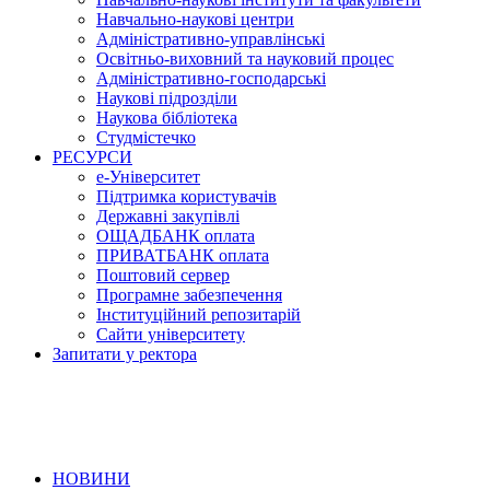
Навчально-наукові центри
Адміністративно-управлінські
Освітньо-виховний та науковий процес
Адміністративно-господарські
Наукові підрозділи
Наукова бібліотека
Студмістечко
РЕСУРСИ
е-Університет
Підтримка користувачів
Державні закупівлі
ОЩАДБАНК оплата
ПРИВАТБАНК оплата
Поштовий сервер
Програмне забезпечення
Інституційний репозитарій
Сайти університету
Запитати у ректора
НОВИНИ