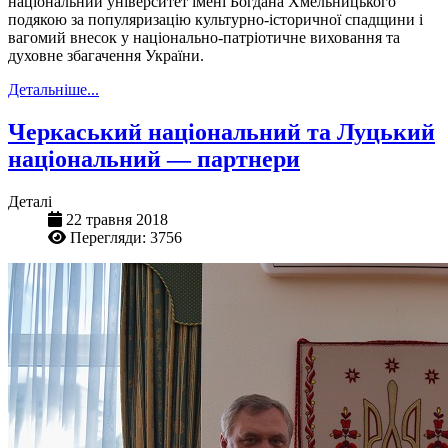
національний університет імені Богдана Хмельницького
подякою за популяризацію культурно-історичної спадщини і
вагомий внесок у національно-патріотичне виховання та
духовне збагачення України.
Детальніше...
Черкаський національний та Луцький
національний — партнери
Деталі
22 травня 2018
Перегляди: 3756