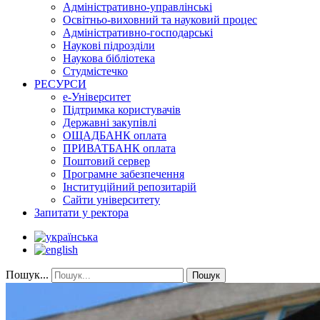
Адміністративно-управлінські
Освітньо-виховний та науковий процес
Адміністративно-господарські
Наукові підрозділи
Наукова бібліотека
Студмістечко
РЕСУРСИ
е-Університет
Підтримка користувачів
Державні закупівлі
ОЩАДБАНК оплата
ПРИВАТБАНК оплата
Поштовий сервер
Програмне забезпечення
Інституційний репозитарій
Сайти університету
Запитати у ректора
Пошук...
Пошук