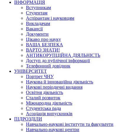
ІНФОРМАЦІЯ
Вступникам
Студентам
Аспірантам і науковцям
Викладачам
Вакансії
Документи
Цікаво про науку
ВАША БЕЗПЕКА
ВАРТО ЗНАТИ!
АНТИКОРУПЦІЙНА ДІЯЛЬНІСТЬ
Доступ до публічної інформації
Телефонний довідник
УНІВЕРСИТЕТ
Портрет ЧНУ
Наукова й інноваційна діяльність
Наукові періодичні видання
Освітня діяльність
Сталий розвиток
Міжнародна діяльність
Студентська рада
Асоціація випускників
ПІДРОЗДІЛИ
Навчально-наукові інститути та факультети
Навчально-наукові центри