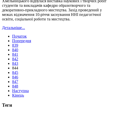
Хмельницького відбулася виставка наукових і творчих робіт
студентів та викладачів кафедри образотворчого та
декоративно-прикладного мистецтва. Захід проведений у
межах відзначення 10-річчя заснування ННІ педагогічної
освіти, соціальної роботи та мистецтва.
Детальніше...
Початок
Попередня
839
840
841
842
843
844
845
846
847
848
Наступна
Кінець
Теги