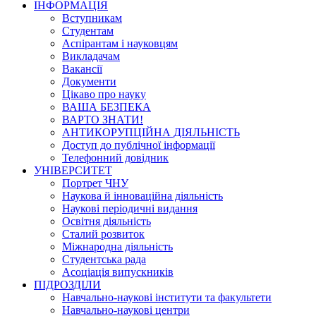
ІНФОРМАЦІЯ
Вступникам
Студентам
Аспірантам і науковцям
Викладачам
Вакансії
Документи
Цікаво про науку
ВАША БЕЗПЕКА
ВАРТО ЗНАТИ!
АНТИКОРУПЦІЙНА ДІЯЛЬНІСТЬ
Доступ до публічної інформації
Телефонний довідник
УНІВЕРСИТЕТ
Портрет ЧНУ
Наукова й інноваційна діяльність
Наукові періодичні видання
Освітня діяльність
Сталий розвиток
Міжнародна діяльність
Студентська рада
Асоціація випускників
ПІДРОЗДІЛИ
Навчально-наукові інститути та факультети
Навчально-наукові центри