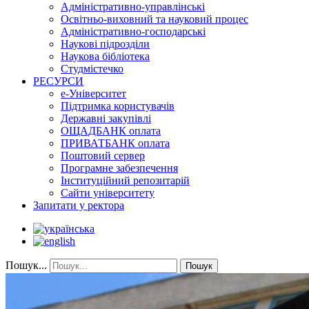
Адміністративно-управлінські
Освітньо-виховний та науковий процес
Адміністративно-господарські
Наукові підрозділи
Наукова бібліотека
Студмістечко
РЕСУРСИ
е-Університет
Підтримка користувачів
Державні закупівлі
ОЩАДБАНК оплата
ПРИВАТБАНК оплата
Поштовий сервер
Програмне забезпечення
Інституційний репозитарій
Сайти університету
Запитати у ректора
Пошук...
Пошук