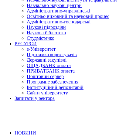
Навчально-наукові центри
Адміністративно-управлінські
Освітньо-виховний та науковий процес
Адміністративно-господарські
Наукові підрозділи
Наукова бібліотека
Студмістечко
РЕСУРСИ
е-Університет
Підтримка користувачів
Державні закупівлі
ОЩАДБАНК оплата
ПРИВАТБАНК оплата
Поштовий сервер
Програмне забезпечення
Інституційний репозитарій
Сайти університету
Запитати у ректора
НОВИНИ