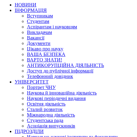
НОВИНИ
ІНФОРМАЦІЯ
Вступникам
Студентам
Аспірантам і науковцям
Викладачам
Вакансії
Документи
Цікаво про науку
ВАША БЕЗПЕКА
ВАРТО ЗНАТИ!
АНТИКОРУПЦІЙНА ДІЯЛЬНІСТЬ
Доступ до публічної інформації
Телефонний довідник
УНІВЕРСИТЕТ
Портрет ЧНУ
Наукова й інноваційна діяльність
Наукові періодичні видання
Освітня діяльність
Сталий розвиток
Міжнародна діяльність
Студентська рада
Асоціація випускників
ПІДРОЗДІЛИ
Навчально-наукові інститути та факультети