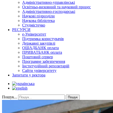
Адміністративно-управлінські
Освітньо-виховний та науковий процес
Адміністративно-господарські
Наукові підрозділи
Наукова бібліотека
Студмістечко
РЕСУРСИ
е-Університет
Підтримка користувачів
Державні закупівлі
ОЩАДБАНК оплата
ПРИВАТБАНК оплата
Поштовий сервер
Програмне забезпечення
Інституційний репозитарій
Сайти університету
Запитати у ректора
Пошук...
Пошук