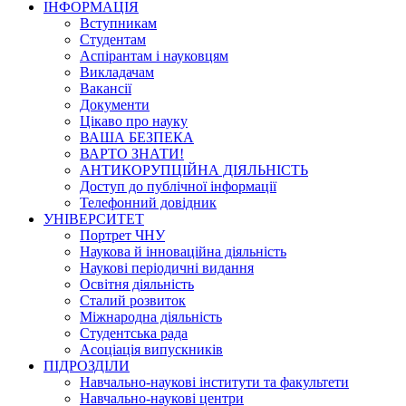
ІНФОРМАЦІЯ
Вступникам
Студентам
Аспірантам і науковцям
Викладачам
Вакансії
Документи
Цікаво про науку
ВАША БЕЗПЕКА
ВАРТО ЗНАТИ!
АНТИКОРУПЦІЙНА ДІЯЛЬНІСТЬ
Доступ до публічної інформації
Телефонний довідник
УНІВЕРСИТЕТ
Портрет ЧНУ
Наукова й інноваційна діяльність
Наукові періодичні видання
Освітня діяльність
Сталий розвиток
Міжнародна діяльність
Студентська рада
Асоціація випускників
ПІДРОЗДІЛИ
Навчально-наукові інститути та факультети
Навчально-наукові центри