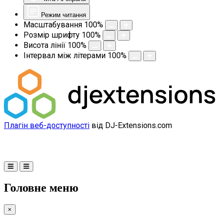
Режим читання
Масштабування
100
%
Розмір шрифту
100
%
Висота лінії
100
%
Інтервал між літерами
100
%
Плагін веб-доступності
від DJ-Extensions.com
Головне меню
×