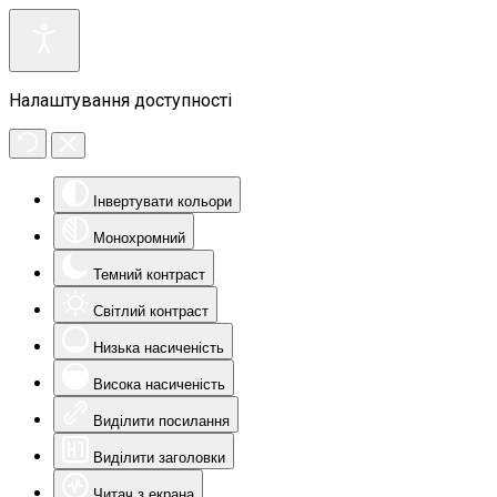
Налаштування доступності
Інвертувати кольори
Монохромний
Темний контраст
Світлий контраст
Низька насиченість
Висока насиченість
Виділити посилання
Виділити заголовки
Читач з екрана