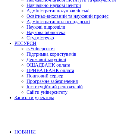
Навчально-наукові центри
Адміністративно-управлінські
Освітньо-виховний та науковий процес
Адміністративно-господарські
Наукові підрозділи
Наукова бібліотека
Студмістечко
РЕСУРСИ
е-Університет
Підтримка користувачів
Державні закупівлі
ОЩАДБАНК оплата
ПРИВАТБАНК оплата
Поштовий сервер
Програмне забезпечення
Інституційний репозитарій
Сайти університету
Запитати у ректора
НОВИНИ