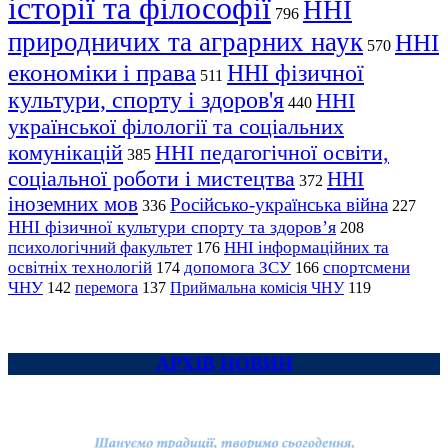
історії та філософії
ННІ
796
природничих та аграрних наук
ННІ
570
економіки і права
ННІ фізичної
511
культури, спорту і здоров'я
ННІ
440
української філології та соціальних
комунікацій
ННІ педагогічної освіти,
385
соціальної роботи і мистецтва
ННІ
372
іноземних мов
Російсько-українська війна
336
227
ННІ фізичної культури спорту та здоров’я
208
психологічний факультет
ННІ інформаційних та
176
освітніх технологій
допомога ЗСУ
спортсмени
174
166
ЧНУ
перемога
142
137
Приймальна комісія ЧНУ
119
АРХІВ НОВИН