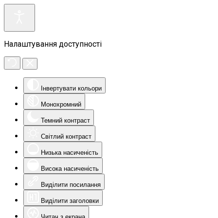
Налаштування доступності
Інвертувати кольори
Монохромний
Темний контраст
Світлий контраст
Низька насиченість
Висока насиченість
Виділити посилання
Виділити заголовки
Читач з екрана