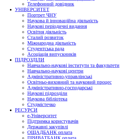
Телефонний довідник
УНІВЕРСИТЕТ
Портрет ЧНУ
Наукова й інноваційна діяльність
Наукові періодичні видання
Освітня діяльність
Сталий розвиток
Міжнародна діяльність
Студентська рада
Асоціація випускників
ПІДРОЗДІЛИ
Навчально-наукові інститути та факультети
Навчально-наукові центри
Адміністративно-управлінські
Освітньо-виховний та науковий процес
Адміністративно-господарські
Наукові підрозділи
Наукова бібліотека
Студмістечко
РЕСУРСИ
е-Університет
Підтримка користувачів
Державні закупівлі
ОЩАДБАНК оплата
ПРИВАТБАНК оплата