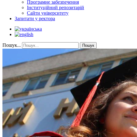
Програмне забезпечення
Інституційний репозитарій
Сайти університету
Запитати у ректора
Пошук...
Пошук