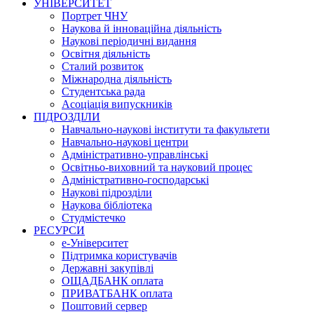
УНІВЕРСИТЕТ
Портрет ЧНУ
Наукова й інноваційна діяльність
Наукові періодичні видання
Освітня діяльність
Сталий розвиток
Міжнародна діяльність
Студентська рада
Асоціація випускників
ПІДРОЗДІЛИ
Навчально-наукові інститути та факультети
Навчально-наукові центри
Адміністративно-управлінські
Освітньо-виховний та науковий процес
Адміністративно-господарські
Наукові підрозділи
Наукова бібліотека
Студмістечко
РЕСУРСИ
е-Університет
Підтримка користувачів
Державні закупівлі
ОЩАДБАНК оплата
ПРИВАТБАНК оплата
Поштовий сервер