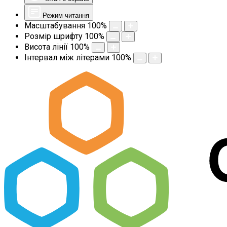
Режим читання
Масштабування
100
%
Розмір шрифту
100
%
Висота лінії
100
%
Інтервал між літерами
100
%