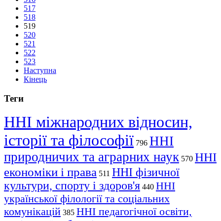
517
518
519
520
521
522
523
Наступна
Кінець
Теги
ННІ міжнародних відносин,
історії та філософії
ННІ
796
природничих та аграрних наук
ННІ
570
економіки і права
ННІ фізичної
511
культури, спорту і здоров'я
ННІ
440
української філології та соціальних
комунікацій
ННІ педагогічної освіти,
385