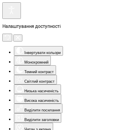
Налаштування доступності
Інвертувати кольори
Монохромний
Темний контраст
Світлий контраст
Низька насиченість
Висока насиченість
Виділити посилання
Виділити заголовки
Читач з екрана