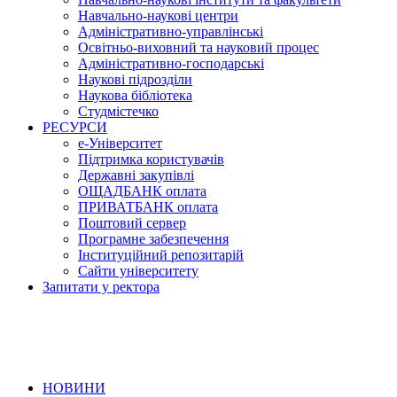
Навчально-наукові центри
Адміністративно-управлінські
Освітньо-виховний та науковий процес
Адміністративно-господарські
Наукові підрозділи
Наукова бібліотека
Студмістечко
РЕСУРСИ
е-Університет
Підтримка користувачів
Державні закупівлі
ОЩАДБАНК оплата
ПРИВАТБАНК оплата
Поштовий сервер
Програмне забезпечення
Інституційний репозитарій
Сайти університету
Запитати у ректора
НОВИНИ