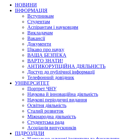
НОВИНИ
ІНФОРМАЦІЯ
Вступникам
Студентам
Аспірантам і науковцям
Викладачам
Вакансії
Документи
Цікаво про науку
ВАША БЕЗПЕКА
ВАРТО ЗНАТИ!
АНТИКОРУПЦІЙНА ДІЯЛЬНІСТЬ
Доступ до публічної інформації
Телефонний довідник
УНІВЕРСИТЕТ
Портрет ЧНУ
Наукова й інноваційна діяльність
Наукові періодичні видання
Освітня діяльність
Сталий розвиток
Міжнародна діяльність
Студентська рада
Асоціація випускників
ПІДРОЗДІЛИ
Навчально-наукові інститути та факультети