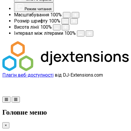
Режим читання
Масштабування
100
%
Розмір шрифту
100
%
Висота лінії
100
%
Інтервал між літерами
100
%
Плагін веб-доступності
від DJ-Extensions.com
Головне меню
×