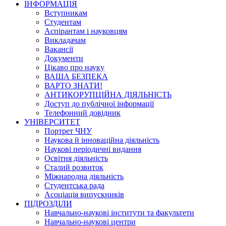
ІНФОРМАЦІЯ
Вступникам
Студентам
Аспірантам і науковцям
Викладачам
Вакансії
Документи
Цікаво про науку
ВАША БЕЗПЕКА
ВАРТО ЗНАТИ!
АНТИКОРУПЦІЙНА ДІЯЛЬНІСТЬ
Доступ до публічної інформації
Телефонний довідник
УНІВЕРСИТЕТ
Портрет ЧНУ
Наукова й інноваційна діяльність
Наукові періодичні видання
Освітня діяльність
Сталий розвиток
Міжнародна діяльність
Студентська рада
Асоціація випускників
ПІДРОЗДІЛИ
Навчально-наукові інститути та факультети
Навчально-наукові центри