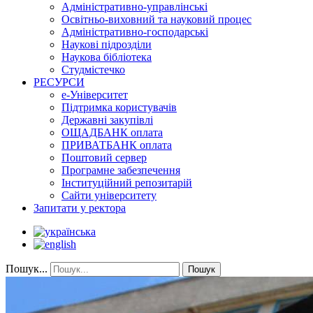
Адміністративно-управлінські
Освітньо-виховний та науковий процес
Адміністративно-господарські
Наукові підрозділи
Наукова бібліотека
Студмістечко
РЕСУРСИ
е-Університет
Підтримка користувачів
Державні закупівлі
ОЩАДБАНК оплата
ПРИВАТБАНК оплата
Поштовий сервер
Програмне забезпечення
Інституційний репозитарій
Сайти університету
Запитати у ректора
Пошук...
Пошук