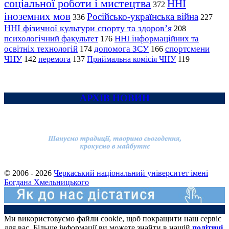
соціальної роботи і мистецтва
ННІ
372
іноземних мов
Російсько-українська війна
336
227
ННІ фізичної культури спорту та здоров’я
208
психологічний факультет
ННІ інформаційних та
176
освітніх технологій
допомога ЗСУ
спортсмени
174
166
ЧНУ
перемога
142
137
Приймальна комісія ЧНУ
119
АРХІВ НОВИН
© 2006 - 2026
Черкаський національний університет імені
Богдана Хмельницького
Ми використовуємо файли cookie, щоб покращити наш сервіс
для вас. Більше інформації ви можете знайти в нашій
політиці