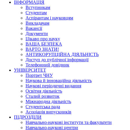
ІНФОРМАЦІЯ
Вступникам
Студентам
Аспірантам і науковцям
Викладачам
Вакансії
Документи
Цікаво про науку
ВАША БЕЗПЕКА
ВАРТО ЗНАТИ!
АНТИКОРУПЦІЙНА ДІЯЛЬНІСТЬ
Доступ до публічної інформації
Телефонний довідник
УНІВЕРСИТЕТ
Портрет ЧНУ
Наукова й інноваційна діяльність
Наукові періодичні видання
Освітня діяльність
Сталий розвиток
Міжнародна діяльність
Студентська рада
Асоціація випускників
ПІДРОЗДІЛИ
Навчально-наукові інститути та факультети
Навчально-наукові центри