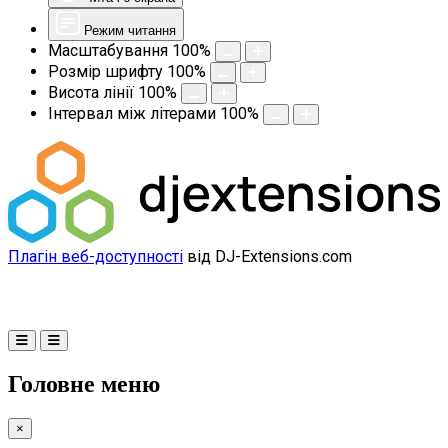
Режим читання
Масштабування
100
%
Розмір шрифту
100
%
Висота лінії
100
%
Інтервал між літерами
100
%
Плагін веб-доступності
від DJ-Extensions.com
Головне меню
×