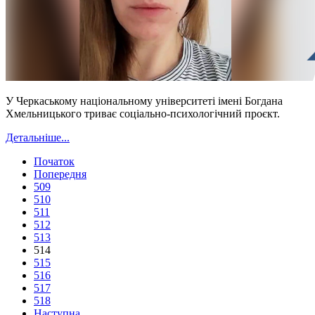
У Черкаському національному університеті імені Богдана
Хмельницького триває соціально-психологічний проєкт.
Детальніше...
Початок
Попередня
509
510
511
512
513
514
515
516
517
518
Наступна