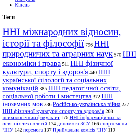
Кінець
Теги
ННІ міжнародних відносин,
історії та філософії
ННІ
796
природничих та аграрних наук
ННІ
570
економіки і права
ННІ фізичної
511
культури, спорту і здоров'я
ННІ
440
української філології та соціальних
комунікацій
ННІ педагогічної освіти,
385
соціальної роботи і мистецтва
ННІ
372
іноземних мов
Російсько-українська війна
336
227
ННІ фізичної культури спорту та здоров’я
208
психологічний факультет
ННІ інформаційних та
176
освітніх технологій
допомога ЗСУ
спортсмени
174
166
ЧНУ
перемога
142
137
Приймальна комісія ЧНУ
119