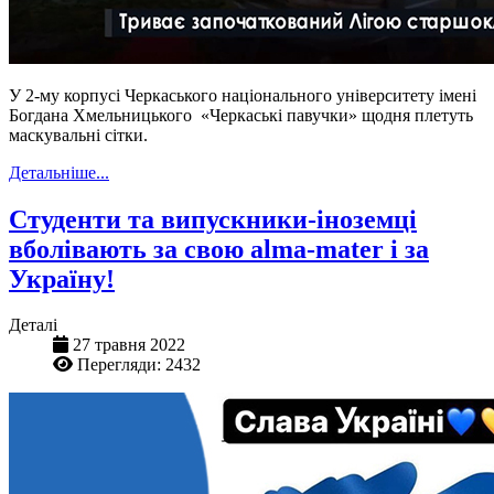
У 2-му корпусі Черкаського національного університету імені
Богдана Хмельницького «Черкаські павучки» щодня плетуть
маскувальні сітки.
Детальніше...
Студенти та випускники-іноземці
вболівають за свою alma-mater і за
Україну!
Деталі
27 травня 2022
Перегляди: 2432