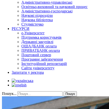
Адміністративно-управлінські
Освітньо-виховний та науковий процес
Адміністративно-господарські
Наукові підрозділи
Наукова бібліотека
Студмістечко
РЕСУРСИ
е-Університет
Підтримка користувачів
Державні закупівлі
ОЩАДБАНК оплата
ПРИВАТБАНК оплата
Поштовий сервер
Програмне забезпечення
Інституційний репозитарій
Сайти університету
Запитати у ректора
Пошук...
Пошук