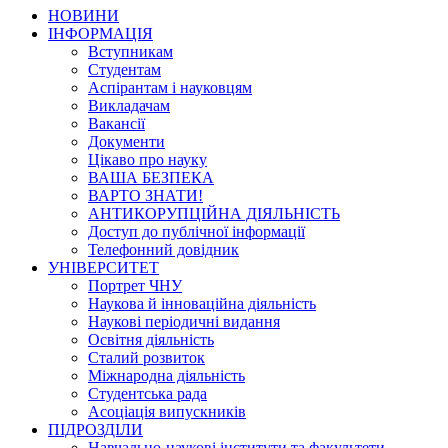
НОВИНИ
ІНФОРМАЦІЯ
Вступникам
Студентам
Аспірантам і науковцям
Викладачам
Вакансії
Документи
Цікаво про науку
ВАША БЕЗПЕКА
ВАРТО ЗНАТИ!
АНТИКОРУПЦІЙНА ДІЯЛЬНІСТЬ
Доступ до публічної інформації
Телефонний довідник
УНІВЕРСИТЕТ
Портрет ЧНУ
Наукова й інноваційна діяльність
Наукові періодичні видання
Освітня діяльність
Сталий розвиток
Міжнародна діяльність
Студентська рада
Асоціація випускників
ПІДРОЗДІЛИ
Навчально-наукові інститути та факультети