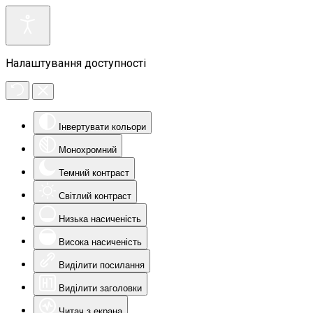
Налаштування доступності
Інвертувати кольори
Монохромний
Темний контраст
Світлий контраст
Низька насиченість
Висока насиченість
Виділити посилання
Виділити заголовки
Читач з екрана