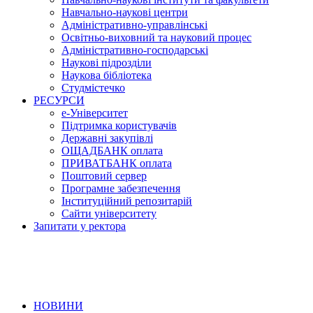
Навчально-наукові центри
Адміністративно-управлінські
Освітньо-виховний та науковий процес
Адміністративно-господарські
Наукові підрозділи
Наукова бібліотека
Студмістечко
РЕСУРСИ
е-Університет
Підтримка користувачів
Державні закупівлі
ОЩАДБАНК оплата
ПРИВАТБАНК оплата
Поштовий сервер
Програмне забезпечення
Інституційний репозитарій
Сайти університету
Запитати у ректора
НОВИНИ