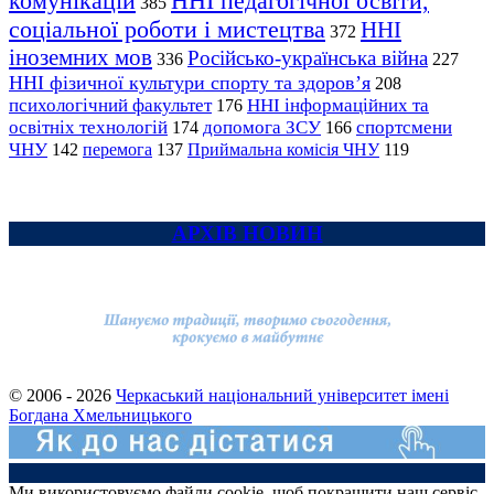
комунікацій
ННІ педагогічної освіти,
385
соціальної роботи і мистецтва
ННІ
372
іноземних мов
Російсько-українська війна
336
227
ННІ фізичної культури спорту та здоров’я
208
психологічний факультет
ННІ інформаційних та
176
освітніх технологій
допомога ЗСУ
спортсмени
174
166
ЧНУ
перемога
142
137
Приймальна комісія ЧНУ
119
АРХІВ НОВИН
© 2006 - 2026
Черкаський національний університет імені
Богдана Хмельницького
Ми використовуємо файли cookie, щоб покращити наш сервіс