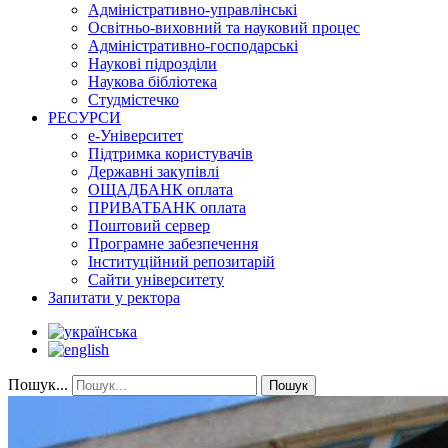
Адміністративно-управлінські
Освітньо-виховний та науковий процес
Адміністративно-господарські
Наукові підрозділи
Наукова бібліотека
Студмістечко
РЕСУРСИ
е-Університет
Підтримка користувачів
Державні закупівлі
ОЩАДБАНК оплата
ПРИВАТБАНК оплата
Поштовий сервер
Програмне забезпечення
Інституційний репозитарій
Сайти університету
Запитати у ректора
Пошук...
Пошук