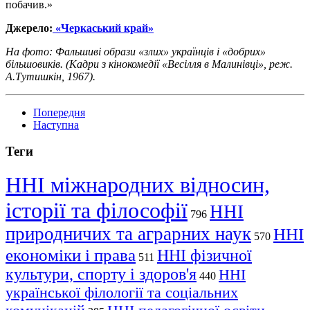
побачив.»
Джерело:
«Черкаський край»
На фото: Фальшиві образи «злих» українців і «добрих»
більшовиків. (Кадри з кінокомедії «Весілля в Малинівці», реж.
А.Тутишкін, 1967).
Попередня
Наступна
Теги
ННІ міжнародних відносин,
історії та філософії
ННІ
796
природничих та аграрних наук
ННІ
570
економіки і права
ННІ фізичної
511
культури, спорту і здоров'я
ННІ
440
української філології та соціальних