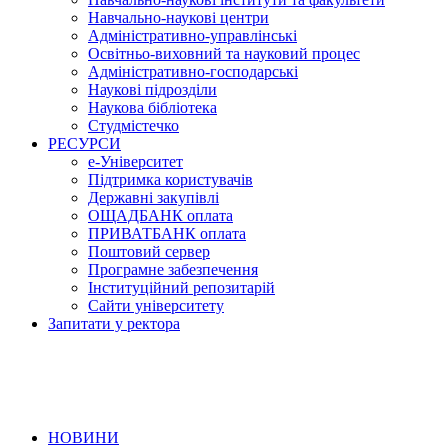
Навчально-наукові центри
Адміністративно-управлінські
Освітньо-виховний та науковий процес
Адміністративно-господарські
Наукові підрозділи
Наукова бібліотека
Студмістечко
РЕСУРСИ
е-Університет
Підтримка користувачів
Державні закупівлі
ОЩАДБАНК оплата
ПРИВАТБАНК оплата
Поштовий сервер
Програмне забезпечення
Інституційний репозитарій
Сайти університету
Запитати у ректора
НОВИНИ