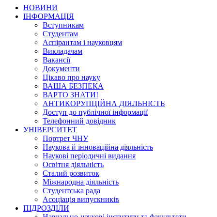
НОВИНИ
ІНФОРМАЦІЯ
Вступникам
Студентам
Аспірантам і науковцям
Викладачам
Вакансії
Документи
Цікаво про науку
ВАША БЕЗПЕКА
ВАРТО ЗНАТИ!
АНТИКОРУПЦІЙНА ДІЯЛЬНІСТЬ
Доступ до публічної інформації
Телефонний довідник
УНІВЕРСИТЕТ
Портрет ЧНУ
Наукова й інноваційна діяльність
Наукові періодичні видання
Освітня діяльність
Сталий розвиток
Міжнародна діяльність
Студентська рада
Асоціація випускників
ПІДРОЗДІЛИ
Навчально-наукові інститути та факультети