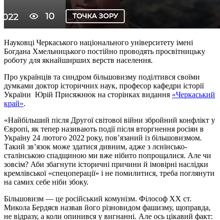
Науковці Черкаського національного університету імені
Богдана Хмельницького постійно проводять просвітницьку
роботу для якнайширших верств населення.
Про українців та синдром більшовизму поділтився своїми
думками доктор історичних наук, професор кафедри історії
України Юрій Присяжнюк на сторінках видання
«Черкаський
край»
.
«Найбільший після Другої світової війни збройний конфлікт у
Європі, як тепер називають події після вторгнення росіян в
Україну 24 лютого 2022 року, пов’язаний із більшовизмом.
Такий зв’язок може здатися дивним, адже з лєнінсько-
сталінською спадщиною ми вже нібито попрощалися. Але чи
зовсім? Аби збагнути історичні причини й імовірні наслідки
кремлівської «спецоперації» і не помилитися, треба поглянути
на самих себе ніби збоку.
Більшовизм — це російський комунізм. Філософ ХХ ст.
Микола Бердяєв назвав його різновидом фашизму, щоправда,
не відразу, а коли опинився у вигнанні. Але ось цікавий факт: