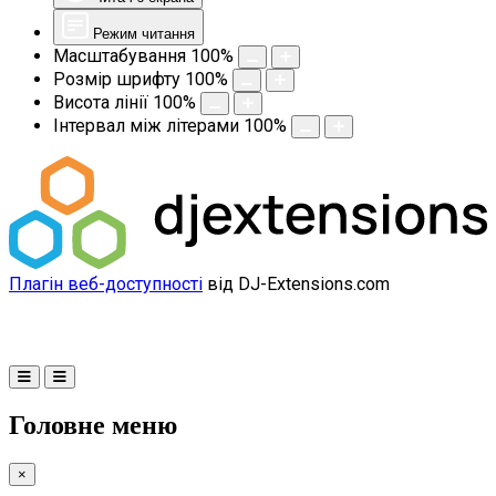
Режим читання
Масштабування
100
%
Розмір шрифту
100
%
Висота лінії
100
%
Інтервал між літерами
100
%
Плагін веб-доступності
від DJ-Extensions.com
Головне меню
×