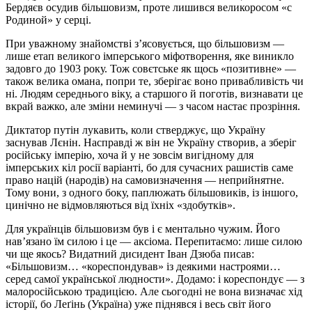
Бердяєв осудив більшовизм, проте лишився великоросом «с
Родиной» у серці.
При уважному знайомстві з’ясовується, що більшовизм —
лише етап великого імперського міфотворення, яке виникло
задовго до 1903 року. Тож совєтське як щось «позитивне» —
також велика омана, попри те, зберігає воно привабливість чи
ні. Людям середнього віку, а старшого й поготів, визнавати це
вкрай важко, але зміни неминучі — з часом настає прозріння.
Диктатор путін лукавить, коли стверджує, що Україну
заснував Лєнін. Насправді ж він не Україну створив, а зберіг
російську імперію, хоча й у не зовсім вигідному для
імперських кіл росії варіанті, бо для сучасних рашистів саме
право націй (народів) на самовизначення — неприйнятне.
Тому вони, з одного боку, паплюжать більшовиків, із іншого,
цинічно не відмовляються від їхніх «здобутків».
Для українців більшовизм був і є ментально чужим. Його
нав’язано їм силою і це — аксіома. Перепитаємо: лише силою
чи ще якось? Видатний дисидент Іван Дзюба писав:
«Більшовизм… «кореспондував» із деякими настроями…
серед самої української людности». Додамо: і кореспондує — з
малоросійською традицією. Але сьогодні не вона визначає хід
історії, бо Леґінь (Україна) уже піднявся і весь світ його