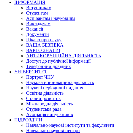
ІНФОРМАЦІЯ
Вступникам
Студентам
Аспірантам і науковцям
Викладачам
Вакансії
Документи
Цікаво про науку
ВАША БЕЗПЕКА
ВАРТО ЗНАТИ!
АНТИКОРУПЦІЙНА ДІЯЛЬНІСТЬ
Доступ до публічної інформації
Телефонний довідник
УНІВЕРСИТЕТ
Портрет ЧНУ
Наукова й інноваційна діяльність
Наукові періодичні видання
Освітня діяльність
Сталий розвиток
Міжнародна діяльність
Студентська рада
Асоціація випускників
ПІДРОЗДІЛИ
Навчально-наукові інститути та факультети
Навчально-наукові центри