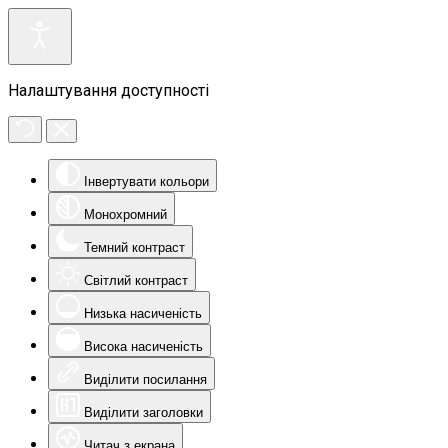
Налаштування доступності
Інвертувати кольори
Монохромний
Темний контраст
Світлий контраст
Низька насиченість
Висока насиченість
Виділити посилання
Виділити заголовки
Читач з екрана