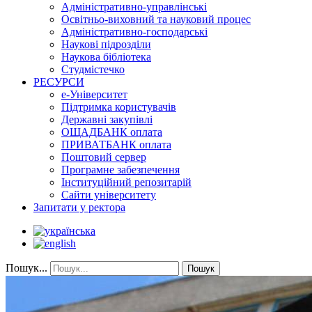
Адміністративно-управлінські
Освітньо-виховний та науковий процес
Адміністративно-господарські
Наукові підрозділи
Наукова бібліотека
Студмістечко
РЕСУРСИ
е-Університет
Підтримка користувачів
Державні закупівлі
ОЩАДБАНК оплата
ПРИВАТБАНК оплата
Поштовий сервер
Програмне забезпечення
Інституційний репозитарій
Сайти університету
Запитати у ректора
Пошук...
Пошук