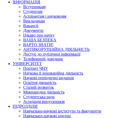
ІНФОРМАЦІЯ
Вступникам
Студентам
Аспірантам і науковцям
Викладачам
Вакансії
Документи
Цікаво про науку
ВАША БЕЗПЕКА
ВАРТО ЗНАТИ!
АНТИКОРУПЦІЙНА ДІЯЛЬНІСТЬ
Доступ до публічної інформації
Телефонний довідник
УНІВЕРСИТЕТ
Портрет ЧНУ
Наукова й інноваційна діяльність
Наукові періодичні видання
Освітня діяльність
Сталий розвиток
Міжнародна діяльність
Студентська рада
Асоціація випускників
ПІДРОЗДІЛИ
Навчально-наукові інститути та факультети
Навчально-наукові центри