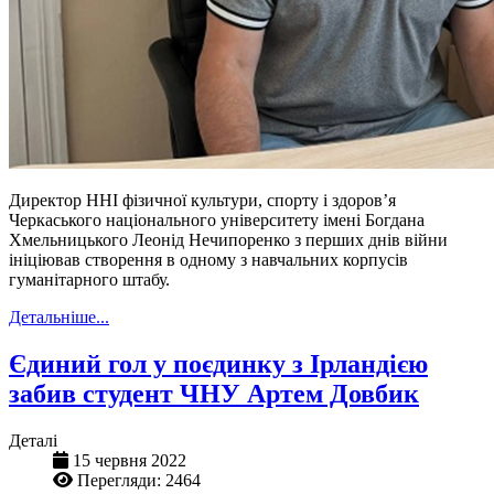
Директор ННІ фізичної культури, спорту і здоров’я
Черкаського національного університету імені Богдана
Хмельницького Леонід Нечипоренко з перших днів війни
ініціював створення в одному з навчальних корпусів
гуманітарного штабу.
Детальніше...
Єдиний гол у поєдинку з Ірландією
забив студент ЧНУ Артем Довбик
Деталі
15 червня 2022
Перегляди: 2464