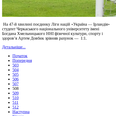
На 47-й хвилині поєдинку Ліги націй «Україна — Ірландія»
студент Черкаського національного університету імені
Богдана Хмельницького ННІ фізичної культури, спорту і
здоров’я Артем Довбик зрівняв рахунок — 1:1.
Детальніше...
Початок
Попередня
503
504
505
506
507
508
509
510
511
512
Наступна