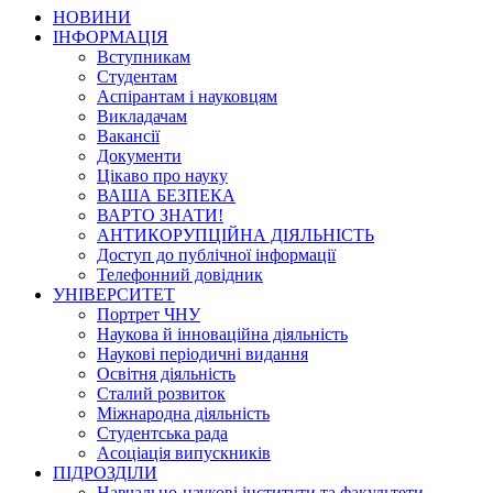
НОВИНИ
ІНФОРМАЦІЯ
Вступникам
Студентам
Аспірантам і науковцям
Викладачам
Вакансії
Документи
Цікаво про науку
ВАША БЕЗПЕКА
ВАРТО ЗНАТИ!
АНТИКОРУПЦІЙНА ДІЯЛЬНІСТЬ
Доступ до публічної інформації
Телефонний довідник
УНІВЕРСИТЕТ
Портрет ЧНУ
Наукова й інноваційна діяльність
Наукові періодичні видання
Освітня діяльність
Сталий розвиток
Міжнародна діяльність
Студентська рада
Асоціація випускників
ПІДРОЗДІЛИ
Навчально-наукові інститути та факультети