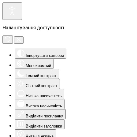
Налаштування доступності
Інвертувати кольори
Монохромний
Темний контраст
Світлий контраст
Низька насиченість
Висока насиченість
Виділити посилання
Виділити заголовки
Читач з екрана