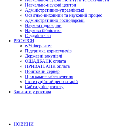
Навчально-наукові центри
Адміністративно-управлінські
Освітньо-виховний та науковий процес
Адміністративно-господарські
Наукові підрозділи
Наукова бібліотека
Студмістечко
РЕСУРСИ
е-Університет
Підтримка користувачів
Державні закупівлі
ОЩАДБАНК оплата
ПРИВАТБАНК оплата
Поштовий сервер
Програмне забезпечення
Інституційний репозитарій
Сайти університету
Запитати у ректора
НОВИНИ