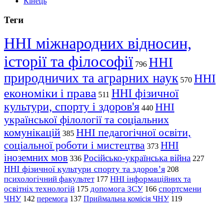
Кінець
Теги
ННІ міжнародних відносин,
історії та філософії
ННІ
796
природничих та аграрних наук
ННІ
570
економіки і права
ННІ фізичної
511
культури, спорту і здоров'я
ННІ
440
української філології та соціальних
комунікацій
ННІ педагогічної освіти,
385
соціальної роботи і мистецтва
ННІ
373
іноземних мов
Російсько-українська війна
336
227
ННІ фізичної культури спорту та здоров’я
208
психологічний факультет
ННІ інформаційних та
177
освітніх технологій
допомога ЗСУ
спортсмени
175
166
ЧНУ
перемога
142
137
Приймальна комісія ЧНУ
119