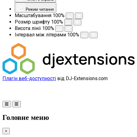
Режим читання
Масштабування
100
%
Розмір шрифту
100
%
Висота лінії
100
%
Інтервал між літерами
100
%
Плагін веб-доступності
від DJ-Extensions.com
Головне меню
×