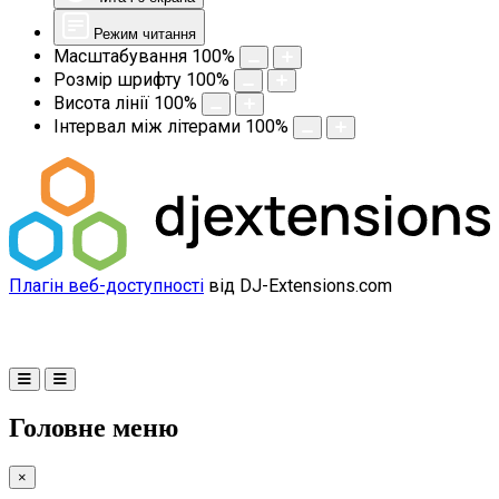
Режим читання
Масштабування
100
%
Розмір шрифту
100
%
Висота лінії
100
%
Інтервал між літерами
100
%
Плагін веб-доступності
від DJ-Extensions.com
Головне меню
×