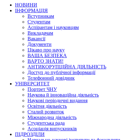
НОВИНИ
ІНФОРМАЦІЯ
Вступникам
Студентам
Аспірантам і науковцям
Викладачам
Вакансії
Документи
Цікаво про науку
ВАША БЕЗПЕКА
ВАРТО ЗНАТИ!
АНТИКОРУПЦІЙНА ДІЯЛЬНІСТЬ
Доступ до публічної інформації
Телефонний довідник
УНІВЕРСИТЕТ
Портрет ЧНУ
Наукова й інноваційна діяльність
Наукові періодичні видання
Освітня діяльність
Сталий розвиток
Міжнародна діяльність
Студентська рада
Асоціація випускників
ПІДРОЗДІЛИ
Навчально-наукові інститути та факультети