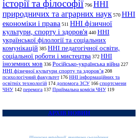
історії та філософії
ННІ
796
природничих та аграрних наук
ННІ
570
економіки і права
ННІ фізичної
511
культури, спорту і здоров'я
ННІ
440
української філології та соціальних
комунікацій
ННІ педагогічної освіти,
385
соціальної роботи і мистецтва
ННІ
372
іноземних мов
Російсько-українська війна
336
227
ННІ фізичної культури спорту та здоров’я
208
психологічний факультет
ННІ інформаційних та
176
освітніх технологій
допомога ЗСУ
спортсмени
174
166
ЧНУ
перемога
142
137
Приймальна комісія ЧНУ
119
АРХІВ НОВИН