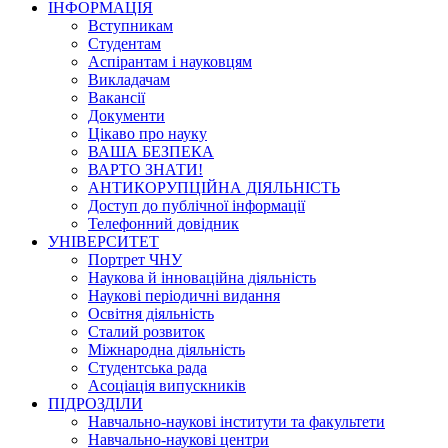
ІНФОРМАЦІЯ
Вступникам
Студентам
Аспірантам і науковцям
Викладачам
Вакансії
Документи
Цікаво про науку
ВАША БЕЗПЕКА
ВАРТО ЗНАТИ!
АНТИКОРУПЦІЙНА ДІЯЛЬНІСТЬ
Доступ до публічної інформації
Телефонний довідник
УНІВЕРСИТЕТ
Портрет ЧНУ
Наукова й інноваційна діяльність
Наукові періодичні видання
Освітня діяльність
Сталий розвиток
Міжнародна діяльність
Студентська рада
Асоціація випускників
ПІДРОЗДІЛИ
Навчально-наукові інститути та факультети
Навчально-наукові центри