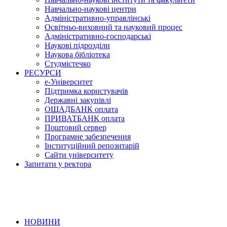
Навчально-наукові центри
Адміністративно-управлінські
Освітньо-виховний та науковий процес
Адміністративно-господарські
Наукові підрозділи
Наукова бібліотека
Студмістечко
РЕСУРСИ
е-Університет
Підтримка користувачів
Державні закупівлі
ОЩАДБАНК оплата
ПРИВАТБАНК оплата
Поштовий сервер
Програмне забезпечення
Інституційний репозитарій
Сайти університету
Запитати у ректора
НОВИНИ