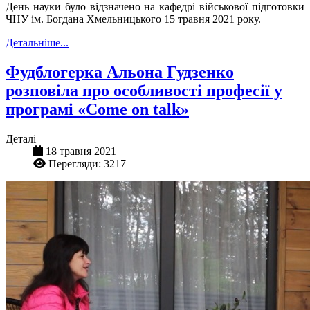
День науки було відзначено
на кафедрі військової підготовки
ЧНУ ім. Богдана Хмельницького 15 травня 2021 року.
Детальніше...
Фудблогерка Альона Гудзенко
розповіла про особливості професії у
програмі «Come on talk»
Деталі
18 травня 2021
Перегляди: 3217