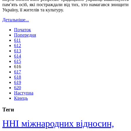
пам’ять осіб, які постраждали від тих, хто намагався знищити
Україну, її жителів та культуру.
Детальніше...
Початок
Попередня
611
612
613
614
615
616
617
618
619
620
Наступна
Кінець
Теги
ННІ міжнародних відносин,