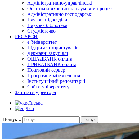
Адміністративно-управлінські
Освітньо-виховний та науковий процес
Адміністративно-господарські
Наукові підрозділи
Наукова бібліотека
Студмістечко
РЕСУРСИ
е-Університет
Підтримка користувачів
Державні закупівлі
ОЩАДБАНК оплата
ПРИВАТБАНК оплата
Поштовий сервер
Програмне забезпечення
Інституційний репозитарій
Сайти університету
Запитати у ректора
Пошук...
Пошук