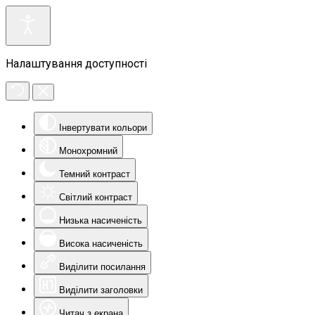
Налаштування доступності
Інвертувати кольори
Монохромний
Темний контраст
Світлий контраст
Низька насиченість
Висока насиченість
Виділити посилання
Виділити заголовки
Читач з екрана