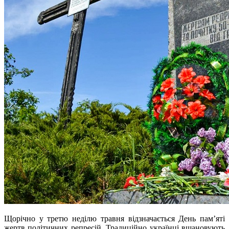
Щорічно у третю неділю травня відзначається День пам’яті
жертв політичних репресій. Традиційно українці вшановують