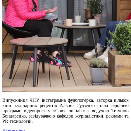
Випускниця ЧНУ, інстаграмна фудблогерка, авторка кількох
книг кулінарних рецептів Альона Гудзенко стала героїнею
програми відеопроєкту «Come on talk» з ведучою Тетяною
Бондаренко, завідувачкою кафедри журналістики, реклами та
PR-технологій.