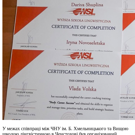
У межах співпраці між ЧНУ ім. Б. Хмельницького та Вищою
школою лінгвістичною в Ченстохові був організований