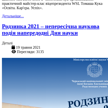
практичний майстер-клас віцепрезидента WSL Томаша Кука
«Освіта. Кар'єра. Успіх».
Детальніше...
Родзинка 2021 – непересічна наукова
подія напередодні Дня науки
Деталі
19 травня 2021
Перегляди: 3135