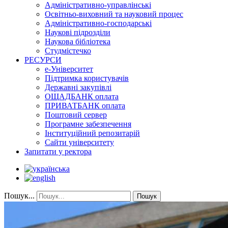
Адміністративно-управлінські
Освітньо-виховний та науковий процес
Адміністративно-господарські
Наукові підрозділи
Наукова бібліотека
Студмістечко
РЕСУРСИ
е-Університет
Підтримка користувачів
Державні закупівлі
ОЩАДБАНК оплата
ПРИВАТБАНК оплата
Поштовий сервер
Програмне забезпечення
Інституційний репозитарій
Сайти університету
Запитати у ректора
Пошук...
Пошук