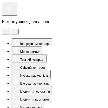
Налаштування доступності
Інвертувати кольори
Монохромний
Темний контраст
Світлий контраст
Низька насиченість
Висока насиченість
Виділити посилання
Виділити заголовки
Читач з екрана