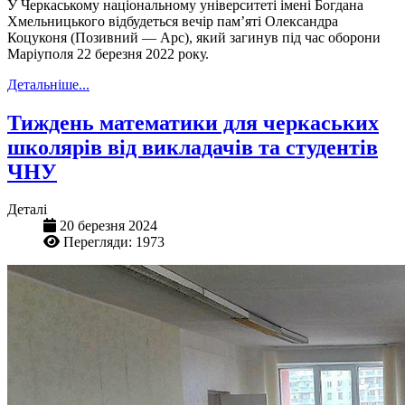
У Черкаському національному університеті імені Богдана
Хмельницького відбудеться вечір пам’яті Олександра
Коцуконя (Позивний — Арс), який загинув під час оборони
Маріуполя 22 березня 2022 року.
Детальніше...
Тиждень математики для черкаських
школярів від викладачів та студентів
ЧНУ
Деталі
20 березня 2024
Перегляди: 1973