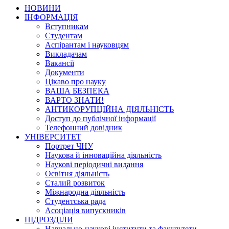
НОВИНИ
ІНФОРМАЦІЯ
Вступникам
Студентам
Аспірантам і науковцям
Викладачам
Вакансії
Документи
Цікаво про науку
ВАША БЕЗПЕКА
ВАРТО ЗНАТИ!
АНТИКОРУПЦІЙНА ДІЯЛЬНІСТЬ
Доступ до публічної інформації
Телефонний довідник
УНІВЕРСИТЕТ
Портрет ЧНУ
Наукова й інноваційна діяльність
Наукові періодичні видання
Освітня діяльність
Сталий розвиток
Міжнародна діяльність
Студентська рада
Асоціація випускників
ПІДРОЗДІЛИ
Навчально-наукові інститути та факультети