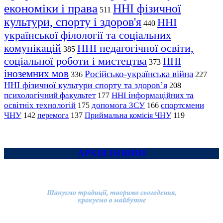
економіки і права
ННІ фізичної
511
культури, спорту і здоров'я
ННІ
440
української філології та соціальних
комунікацій
ННІ педагогічної освіти,
385
соціальної роботи і мистецтва
ННІ
373
іноземних мов
Російсько-українська війна
336
227
ННІ фізичної культури спорту та здоров’я
208
психологічний факультет
ННІ інформаційних та
177
освітніх технологій
допомога ЗСУ
спортсмени
175
166
ЧНУ
перемога
142
137
Приймальна комісія ЧНУ
119
АРХІВ НОВИН