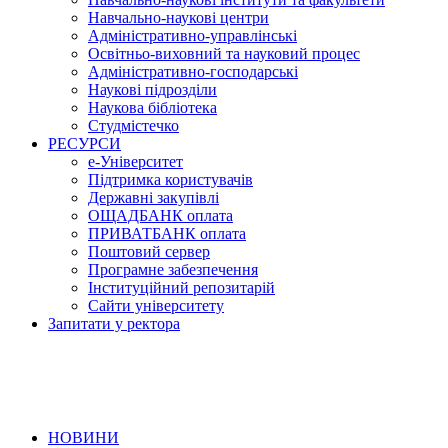
Навчально-наукові центри
Адміністративно-управлінські
Освітньо-виховний та науковий процес
Адміністративно-господарські
Наукові підрозділи
Наукова бібліотека
Студмістечко
РЕСУРСИ
е-Університет
Підтримка користувачів
Державні закупівлі
ОЩАДБАНК оплата
ПРИВАТБАНК оплата
Поштовий сервер
Програмне забезпечення
Інституційний репозитарій
Сайти університету
Запитати у ректора
НОВИНИ