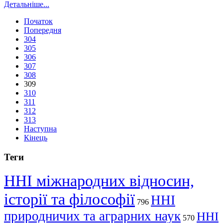
Детальніше...
Початок
Попередня
304
305
306
307
308
309
310
311
312
313
Наступна
Кінець
Теги
ННІ міжнародних відносин,
історії та філософії
ННІ
796
природничих та аграрних наук
ННІ
570