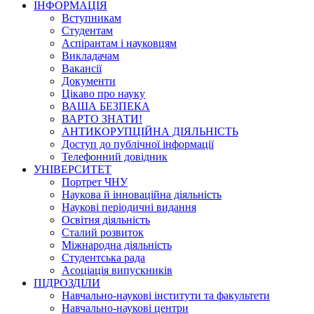
ІНФОРМАЦІЯ
Вступникам
Студентам
Аспірантам і науковцям
Викладачам
Вакансії
Документи
Цікаво про науку
ВАША БЕЗПЕКА
ВАРТО ЗНАТИ!
АНТИКОРУПЦІЙНА ДІЯЛЬНІСТЬ
Доступ до публічної інформації
Телефонний довідник
УНІВЕРСИТЕТ
Портрет ЧНУ
Наукова й інноваційна діяльність
Наукові періодичні видання
Освітня діяльність
Сталий розвиток
Міжнародна діяльність
Студентська рада
Асоціація випускників
ПІДРОЗДІЛИ
Навчально-наукові інститути та факультети
Навчально-наукові центри