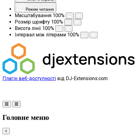
Режим читання
Масштабування
100
%
Розмір шрифту
100
%
Висота лінії
100
%
Інтервал між літерами
100
%
Плагін веб-доступності
від DJ-Extensions.com
Головне меню
×