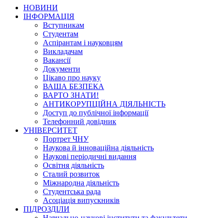
НОВИНИ
ІНФОРМАЦІЯ
Вступникам
Студентам
Аспірантам і науковцям
Викладачам
Вакансії
Документи
Цікаво про науку
ВАША БЕЗПЕКА
ВАРТО ЗНАТИ!
АНТИКОРУПЦІЙНА ДІЯЛЬНІСТЬ
Доступ до публічної інформації
Телефонний довідник
УНІВЕРСИТЕТ
Портрет ЧНУ
Наукова й інноваційна діяльність
Наукові періодичні видання
Освітня діяльність
Сталий розвиток
Міжнародна діяльність
Студентська рада
Асоціація випускників
ПІДРОЗДІЛИ
Навчально-наукові інститути та факультети