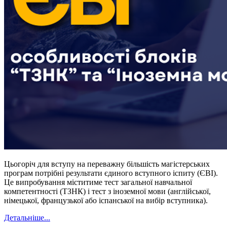
Цьогоріч для вступу на переважну більшість магістерських
програм потрібні результати єдиного вступного іспиту (ЄВІ).
Це випробування міститиме тест загальної навчальної
компетентності (ТЗНК) і тест з іноземної мови (англійської,
німецької, французької або іспанської на вибір вступника).
Детальніше...