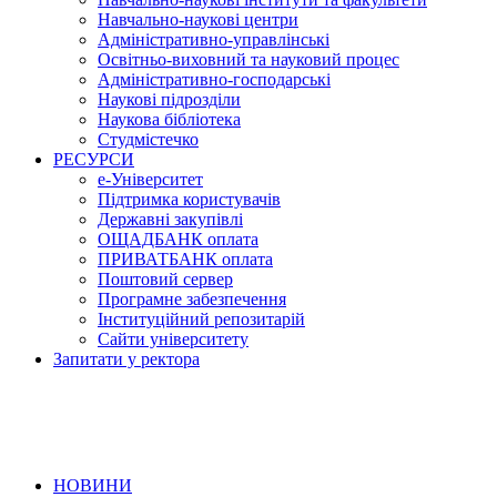
Навчально-наукові центри
Адміністративно-управлінські
Освітньо-виховний та науковий процес
Адміністративно-господарські
Наукові підрозділи
Наукова бібліотека
Студмістечко
РЕСУРСИ
е-Університет
Підтримка користувачів
Державні закупівлі
ОЩАДБАНК оплата
ПРИВАТБАНК оплата
Поштовий сервер
Програмне забезпечення
Інституційний репозитарій
Сайти університету
Запитати у ректора
НОВИНИ