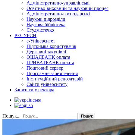
Адміністративно-управлінські
Освітньо-виховний та науковий процес
Адміністративно-господарські
Наукові підрозділи
Наукова бібліотека
Студмістечко
РЕСУРСИ
е-Університет
Підтримка користувачів
Державні закупівлі
ОЩАДБАНК оплата
ПРИВАТБАНК оплата
Поштовий сервер
Програмне забезпечення
Інституційний репозитарій
Сайти університету
Запитати у ректора
Пошук...
Пошук