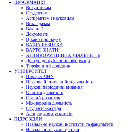
ІНФОРМАЦІЯ
Вступникам
Студентам
Аспірантам і науковцям
Викладачам
Вакансії
Документи
Цікаво про науку
ВАША БЕЗПЕКА
ВАРТО ЗНАТИ!
АНТИКОРУПЦІЙНА ДІЯЛЬНІСТЬ
Доступ до публічної інформації
Телефонний довідник
УНІВЕРСИТЕТ
Портрет ЧНУ
Наукова й інноваційна діяльність
Наукові періодичні видання
Освітня діяльність
Сталий розвиток
Міжнародна діяльність
Студентська рада
Асоціація випускників
ПІДРОЗДІЛИ
Навчально-наукові інститути та факультети
Навчально-наукові центри