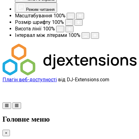
Режим читання
Масштабування
100
%
Розмір шрифту
100
%
Висота лінії
100
%
Інтервал між літерами
100
%
Плагін веб-доступності
від DJ-Extensions.com
Головне меню
×