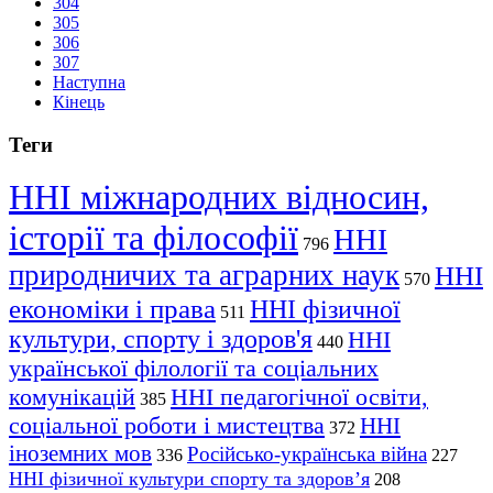
304
305
306
307
Наступна
Кінець
Теги
ННІ міжнародних відносин,
історії та філософії
ННІ
796
природничих та аграрних наук
ННІ
570
економіки і права
ННІ фізичної
511
культури, спорту і здоров'я
ННІ
440
української філології та соціальних
комунікацій
ННІ педагогічної освіти,
385
соціальної роботи і мистецтва
ННІ
372
іноземних мов
Російсько-українська війна
336
227
ННІ фізичної культури спорту та здоров’я
208