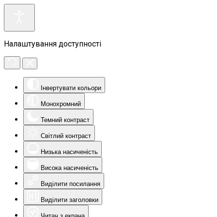
Налаштування доступності
Інвертувати кольори
Монохромний
Темний контраст
Світлий контраст
Низька насиченість
Висока насиченість
Виділити посилання
Виділити заголовки
Читач з екрана