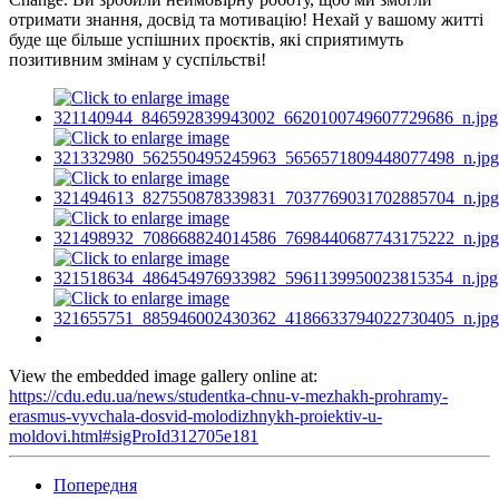
отримати знання, досвід та мотивацію! Нехай у вашому житті
буде ще більше успішних проєктів, які сприятимуть
позитивним змінам у суспільстві!
View the embedded image gallery online at:
https://cdu.edu.ua/news/studentka-chnu-v-mezhakh-prohramy-
erasmus-vyvchala-dosvid-molodizhnykh-proiektiv-u-
moldovi.html#sigProId312705e181
Попередня