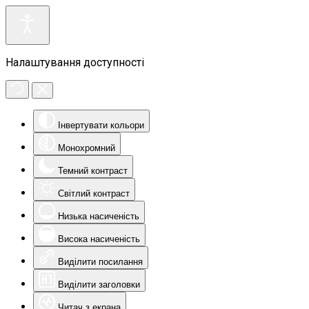
Налаштування доступності
Інвертувати кольори
Монохромний
Темний контраст
Світлий контраст
Низька насиченість
Висока насиченість
Виділити посилання
Виділити заголовки
Читач з екрана