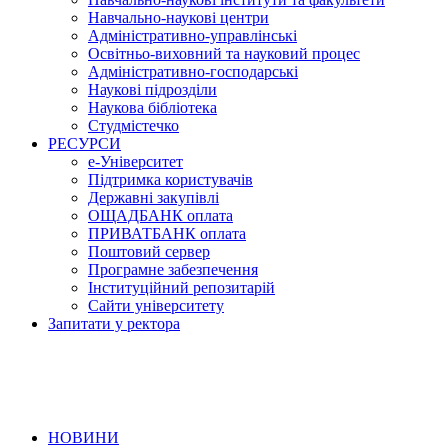
Навчально-наукові центри
Адміністративно-управлінські
Освітньо-виховний та науковий процес
Адміністративно-господарські
Наукові підрозділи
Наукова бібліотека
Студмістечко
РЕСУРСИ
е-Університет
Підтримка користувачів
Державні закупівлі
ОЩАДБАНК оплата
ПРИВАТБАНК оплата
Поштовий сервер
Програмне забезпечення
Інституційний репозитарій
Сайти університету
Запитати у ректора
НОВИНИ