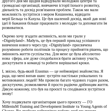
другого дня ми щодня відвідували молодіжні центри та
громадські організації, вивчаючи історії їхнього розвитку,
діяльність та досвід розв'язання проблем. Також ми мали
можливість зустрітися з мером Кишинева, відвідати
мерії Бельца та Кахула. Це був шалений досвід, який дав нові
ідеї й бажання більше працювати з молоддю та допомагати їм
розвиватися.
Окремо хочу згадати активність, коли ми грали у
«Dignityland». Мабуть, це був перший приклад успішного
вивчення нового через гру. «Dignityland» присвячена
розумінню роботи політиків та процесу прийняття рішень, що
змінюють життя суспільства. Для мене це була абсолютно
нова сфера, але дуже сподобалося брати активну участь,
дискутувати в команді та робити вирішальні кроки.
І, звісно, будь-який Erasmus — це неймовірні знайомства. Я
рада, що мені випав шанс зустріти настільки унікальних та
мотивованих людей! Ми провели багато чудових годин разом,
дискутуючи, розмовляючи й просто радіючи дрібницям життя.
Дякую кожному, хто був на проєкті та сподіваюся зустрітися
знову!
Хочу подякувати організаторам цього проєкту — ГО
MilleniuM Training and Development Institute та Young Agents of
Change. Ви зробили неймовірну роботу, щоб ми змогли