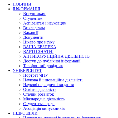
НОВИНИ
ІНФОРМАЦІЯ
Вступникам
Студентам
Аспірантам і науковцям
Викладачам
Вакансії
Документи
Цікаво про науку
ВАША БЕЗПЕКА
ВАРТО ЗНАТИ!
АНТИКОРУПЦІЙНА ДІЯЛЬНІСТЬ
Доступ до публічної інформації
Телефонний довідник
УНІВЕРСИТЕТ
Портрет ЧНУ
Наукова й інноваційна діяльність
Наукові періодичні видання
Освітня діяльність
Сталий розвиток
Міжнародна діяльність
Студентська рада
Асоціація випускників
ПІДРОЗДІЛИ
Навчально-наукові інститути та факультети