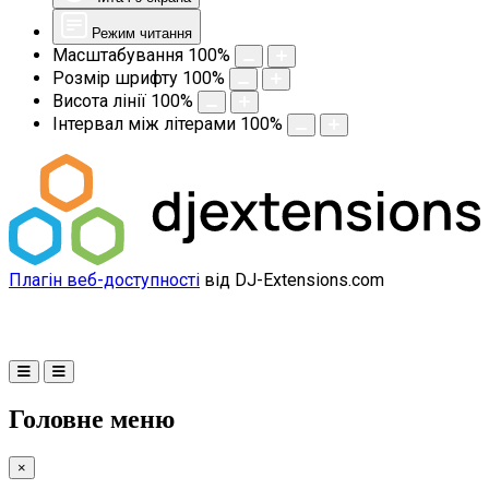
Режим читання
Масштабування
100
%
Розмір шрифту
100
%
Висота лінії
100
%
Інтервал між літерами
100
%
Плагін веб-доступності
від DJ-Extensions.com
Головне меню
×