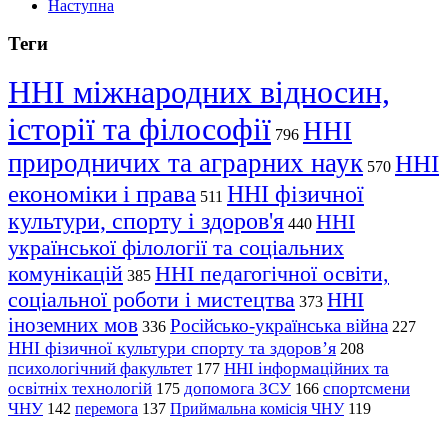
Наступна
Теги
ННІ міжнародних відносин,
історії та філософії
ННІ
796
природничих та аграрних наук
ННІ
570
економіки і права
ННІ фізичної
511
культури, спорту і здоров'я
ННІ
440
української філології та соціальних
комунікацій
ННІ педагогічної освіти,
385
соціальної роботи і мистецтва
ННІ
373
іноземних мов
Російсько-українська війна
336
227
ННІ фізичної культури спорту та здоров’я
208
психологічний факультет
ННІ інформаційних та
177
освітніх технологій
допомога ЗСУ
спортсмени
175
166
ЧНУ
перемога
142
137
Приймальна комісія ЧНУ
119