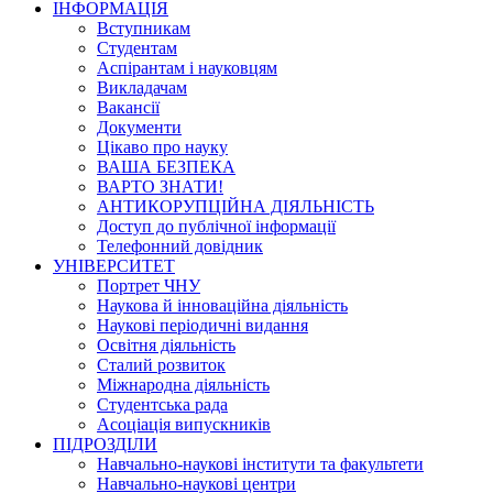
ІНФОРМАЦІЯ
Вступникам
Студентам
Аспірантам і науковцям
Викладачам
Вакансії
Документи
Цікаво про науку
ВАША БЕЗПЕКА
ВАРТО ЗНАТИ!
АНТИКОРУПЦІЙНА ДІЯЛЬНІСТЬ
Доступ до публічної інформації
Телефонний довідник
УНІВЕРСИТЕТ
Портрет ЧНУ
Наукова й інноваційна діяльність
Наукові періодичні видання
Освітня діяльність
Сталий розвиток
Міжнародна діяльність
Студентська рада
Асоціація випускників
ПІДРОЗДІЛИ
Навчально-наукові інститути та факультети
Навчально-наукові центри