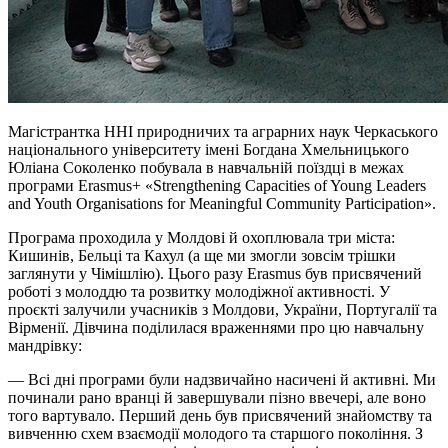
Магістрантка ННІ природничих та аграрних наук Черкаського
національного університету імені Богдана Хмельницького
Юліана Соколенко побувала в навчальній поїздці в межах
програми Erasmus+ «Strengthening Capacities of Young Leaders
and Youth Organisations for Meaningful Community Participation».
Програма проходила у Молдові й охоплювала три міста:
Кишинів, Бельці та Кахул (а ще ми змогли зовсім трішки
заглянути у Чімішлію). Цього разу Erasmus був присвячений
роботі з молоддю та розвитку молодіжної активності. У
проєкті залучили учасників з Молдови, України, Португалії та
Вірменії. Дівчина поділилася враженнями про цю навчальну
мандрівку:
— Всі дні програми були надзвичайно насичені й активні. Ми
починали рано вранці й завершували пізно ввечері, але воно
того вартувало. Перший день був присвячений знайомству та
вивченню схем взаємодії молодого та старшого покоління. З