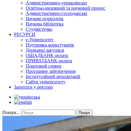
Адміністративно-управлінські
Освітньо-виховний та науковий процес
Адміністративно-господарські
Наукові підрозділи
Наукова бібліотека
Студмістечко
РЕСУРСИ
е-Університет
Підтримка користувачів
Державні закупівлі
ОЩАДБАНК оплата
ПРИВАТБАНК оплата
Поштовий сервер
Програмне забезпечення
Інституційний репозитарій
Сайти університету
Запитати у ректора
Пошук...
Пошук