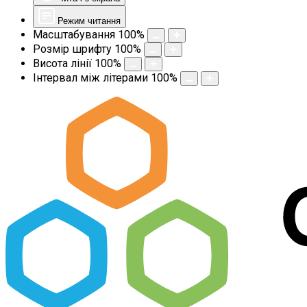
Режим читання
Масштабування
100
%
Розмір шрифту
100
%
Висота лінії
100
%
Інтервал між літерами
100
%