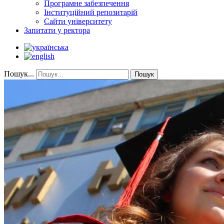
Програмне забезпечення
Інституційний репозитарій
Сайти університету
Запитати у ректора
Пошук...
Пошук