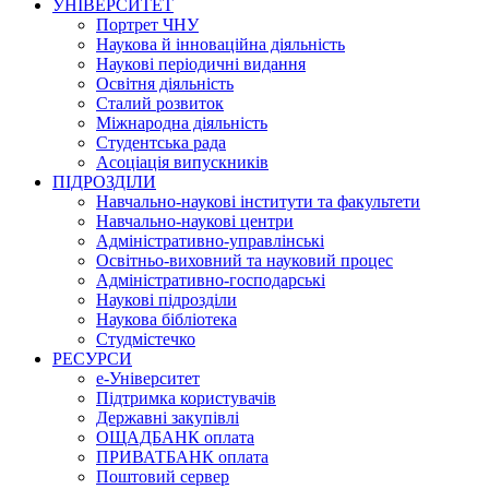
УНІВЕРСИТЕТ
Портрет ЧНУ
Наукова й інноваційна діяльність
Наукові періодичні видання
Освітня діяльність
Сталий розвиток
Міжнародна діяльність
Студентська рада
Асоціація випускників
ПІДРОЗДІЛИ
Навчально-наукові інститути та факультети
Навчально-наукові центри
Адміністративно-управлінські
Освітньо-виховний та науковий процес
Адміністративно-господарські
Наукові підрозділи
Наукова бібліотека
Студмістечко
РЕСУРСИ
е-Університет
Підтримка користувачів
Державні закупівлі
ОЩАДБАНК оплата
ПРИВАТБАНК оплата
Поштовий сервер