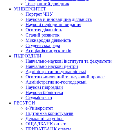
Телефонний довідник
УНІВЕРСИТЕТ
Портрет ЧНУ
Наукова й інноваційна діяльність
Наукові періодичні видання
Освітня діяльність
Сталий розвиток
Міжнародна діяльність
Студентська рада
Асоціація випускників
ПІДРОЗДІЛИ
Навчально-наукові інститути та факультети
Навчально-наукові центри
Адміністративно-управлінські
Освітньо-виховний та науковий процес
Адміністративно-господарські
Наукові підрозділи
Наукова бібліотека
Студмістечко
РЕСУРСИ
е-Університет
Підтримка користувачів
Державні закупівлі
ОЩАДБАНК оплата
ПРИВАТБАНК оплата