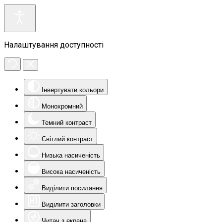
Налаштування доступності
Інвертувати кольори
Монохромний
Темний контраст
Світлий контраст
Низька насиченість
Висока насиченість
Виділити посилання
Виділити заголовки
Читач з екрана