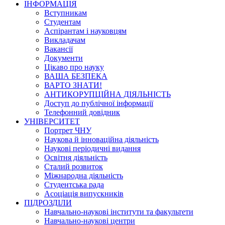
ІНФОРМАЦІЯ
Вступникам
Студентам
Аспірантам і науковцям
Викладачам
Вакансії
Документи
Цікаво про науку
ВАША БЕЗПЕКА
ВАРТО ЗНАТИ!
АНТИКОРУПЦІЙНА ДІЯЛЬНІСТЬ
Доступ до публічної інформації
Телефонний довідник
УНІВЕРСИТЕТ
Портрет ЧНУ
Наукова й інноваційна діяльність
Наукові періодичні видання
Освітня діяльність
Сталий розвиток
Міжнародна діяльність
Студентська рада
Асоціація випускників
ПІДРОЗДІЛИ
Навчально-наукові інститути та факультети
Навчально-наукові центри