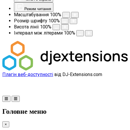
Режим читання
Масштабування
100
%
Розмір шрифту
100
%
Висота лінії
100
%
Інтервал між літерами
100
%
Плагін веб-доступності
від DJ-Extensions.com
Головне меню
×