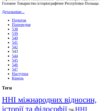
Головне Товариство історіографічне Республіки Польща:
Детальніше...
Початок
Попередня
538
539
540
541
542
543
544
545
546
547
Наступна
Кінець
Теги
ННІ міжнародних відносин,
історії та філософії
ННІ
796