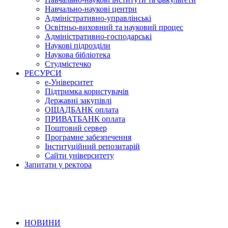
Навчально-наукові центри
Адміністративно-управлінські
Освітньо-виховний та науковий процес
Адміністративно-господарські
Наукові підрозділи
Наукова бібліотека
Студмістечко
РЕСУРСИ
е-Університет
Підтримка користувачів
Державні закупівлі
ОЩАДБАНК оплата
ПРИВАТБАНК оплата
Поштовий сервер
Програмне забезпечення
Інституційний репозитарій
Сайти університету
Запитати у ректора
НОВИНИ