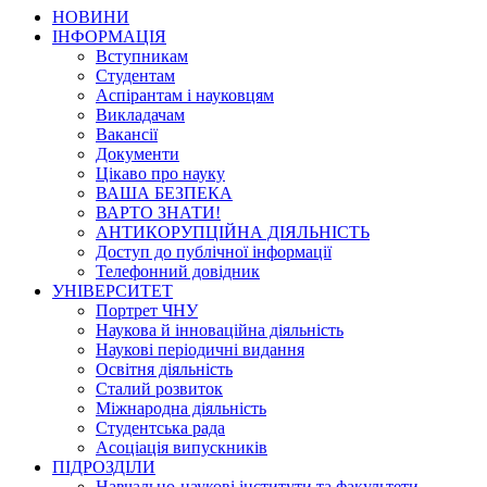
НОВИНИ
ІНФОРМАЦІЯ
Вступникам
Студентам
Аспірантам і науковцям
Викладачам
Вакансії
Документи
Цікаво про науку
ВАША БЕЗПЕКА
ВАРТО ЗНАТИ!
АНТИКОРУПЦІЙНА ДІЯЛЬНІСТЬ
Доступ до публічної інформації
Телефонний довідник
УНІВЕРСИТЕТ
Портрет ЧНУ
Наукова й інноваційна діяльність
Наукові періодичні видання
Освітня діяльність
Сталий розвиток
Міжнародна діяльність
Студентська рада
Асоціація випускників
ПІДРОЗДІЛИ
Навчально-наукові інститути та факультети