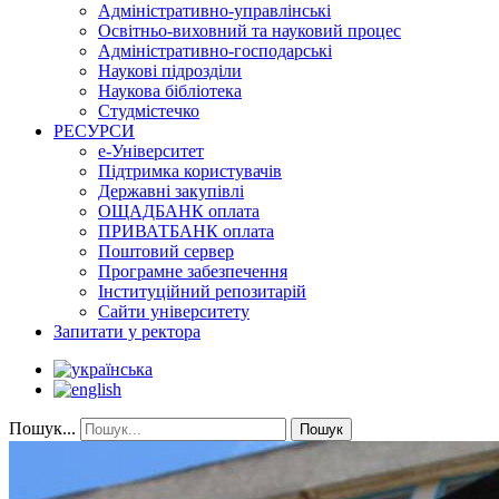
Адміністративно-управлінські
Освітньо-виховний та науковий процес
Адміністративно-господарські
Наукові підрозділи
Наукова бібліотека
Студмістечко
РЕСУРСИ
е-Університет
Підтримка користувачів
Державні закупівлі
ОЩАДБАНК оплата
ПРИВАТБАНК оплата
Поштовий сервер
Програмне забезпечення
Інституційний репозитарій
Сайти університету
Запитати у ректора
Пошук...
Пошук