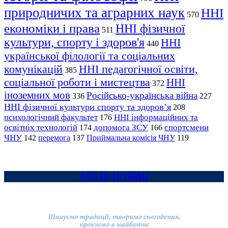
природничих та аграрних наук
ННІ
570
економіки і права
ННІ фізичної
511
культури, спорту і здоров'я
ННІ
440
української філології та соціальних
комунікацій
ННІ педагогічної освіти,
385
соціальної роботи і мистецтва
ННІ
372
іноземних мов
Російсько-українська війна
336
227
ННІ фізичної культури спорту та здоров’я
208
психологічний факультет
ННІ інформаційних та
176
освітніх технологій
допомога ЗСУ
спортсмени
174
166
ЧНУ
перемога
142
137
Приймальна комісія ЧНУ
119
АРХІВ НОВИН