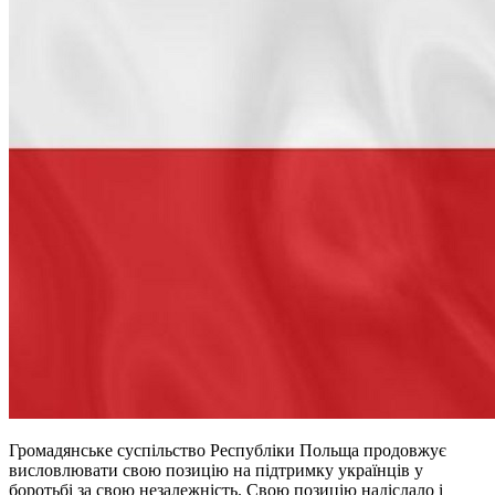
Громадянське суспільство Республіки Польща продовжує
висловлювати свою позицію на підтримку українців у
боротьбі за свою незалежність. Свою позицію надіслало і