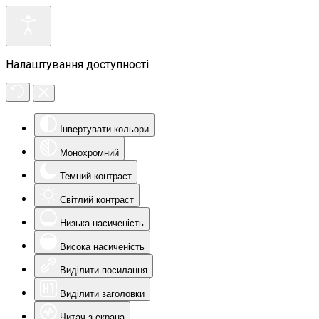
Налаштування доступності
Інвертувати кольори
Монохромний
Темний контраст
Світлий контраст
Низька насиченість
Висока насиченість
Виділити посилання
Виділити заголовки
Читач з екрана