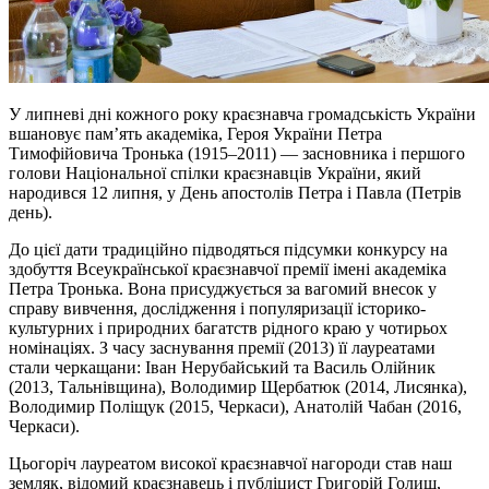
У липневі дні кожного року краєзнавча громадськість України
вшановує пам’ять академіка, Героя України Петра
Тимофійовича Тронька (1915–2011) — засновника і першого
голови Національної спілки краєзнавців України, який
народився 12 липня, у День апостолів Петра і Павла (Петрів
день).
До цієї дати традиційно підводяться підсумки конкурсу на
здобуття Всеукраїнської краєзнавчої премії імені академіка
Петра Тронька. Вона присуджується за вагомий внесок у
справу вивчення, дослідження і популяризації історико-
культурних і природних багатств рідного краю у чотирьох
номінаціях. З часу заснування премії (2013) її лауреатами
стали черкащани: Іван Нерубайський та Василь Олійник
(2013, Тальнівщина), Володимир Щербатюк (2014, Лисянка),
Володимир Поліщук (2015, Черкаси), Анатолій Чабан (2016,
Черкаси).
Цьогоріч лауреатом високої краєзнавчої нагороди став наш
земляк, відомий краєзнавець і публіцист Григорій Голиш,