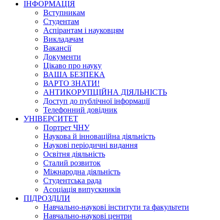
ІНФОРМАЦІЯ
Вступникам
Студентам
Аспірантам і науковцям
Викладачам
Вакансії
Документи
Цікаво про науку
ВАША БЕЗПЕКА
ВАРТО ЗНАТИ!
АНТИКОРУПЦІЙНА ДІЯЛЬНІСТЬ
Доступ до публічної інформації
Телефонний довідник
УНІВЕРСИТЕТ
Портрет ЧНУ
Наукова й інноваційна діяльність
Наукові періодичні видання
Освітня діяльність
Сталий розвиток
Міжнародна діяльність
Студентська рада
Асоціація випускників
ПІДРОЗДІЛИ
Навчально-наукові інститути та факультети
Навчально-наукові центри