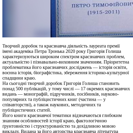
Творчий доробок та краєзнавча діяльність лауреата премії
імені академіка Петра Тронька 2020 року Григорія Голиша
характеризуються широким спектром краєзнавчих проблем,
актуальністю і пізнавально-виховним значенням. Пріоритетна
проблематика його краєзнавчих досліджень — історія освіти,
воєнна історія, біографістика, збереження історико-культурної
спадщини краю.
На сьогодні творчий доробок Григорія Голиша становить
понад 500 публікацій, у тому числі — 17 окремих краєзнавчих
видань — монографій, підручників, посібників, науково-
популярних та публіцистичних книг (частина — у
співавторстві), а також наукових, методичних та
публіцистичних статей.
Його книги краєзнавчої тематики відзначаються глибоким
знанням особливостей історії краю, фактологічною
ґрунтовністю і структурованістю та дохідливою мовою
викладу. Видана за його авторства краєзнавча література