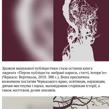
Зразком вишуканої публіцистики стала остання книга
лауреата «Пером публіциста: вибрані нариси, статті, інтерв’ю»
(Черкаси: Вертикаль, 2019. 388 с.). Вона присвячена
визначним постатям Черкаського краю, освітянам, науковцям,
діячам мистецтва і науки, маловідомим сторінкам історії, а
також життєвим долям земляків.