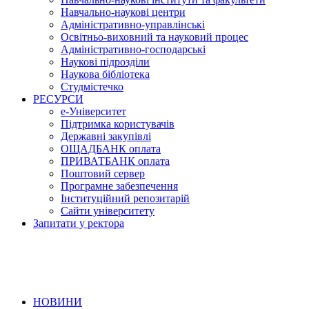
Навчально-наукові центри
Адміністративно-управлінські
Освітньо-виховний та науковий процес
Адміністративно-господарські
Наукові підрозділи
Наукова бібліотека
Студмістечко
РЕСУРСИ
е-Університет
Підтримка користувачів
Державні закупівлі
ОЩАДБАНК оплата
ПРИВАТБАНК оплата
Поштовий сервер
Програмне забезпечення
Інституційний репозитарій
Сайти університету
Запитати у ректора
НОВИНИ