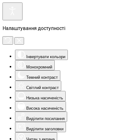
Налаштування доступності
Інвертувати кольори
Монохромний
Темний контраст
Світлий контраст
Низька насиченість
Висока насиченість
Виділити посилання
Виділити заголовки
Читач з екрана