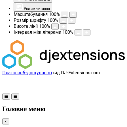
Режим читання
Масштабування
100
%
Розмір шрифту
100
%
Висота лінії
100
%
Інтервал між літерами
100
%
Плагін веб-доступності
від DJ-Extensions.com
Головне меню
×