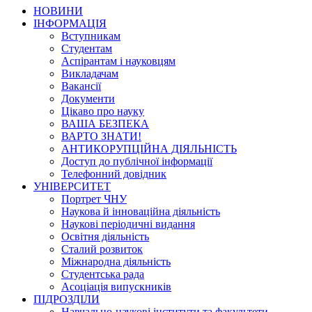
НОВИНИ
ІНФОРМАЦІЯ
Вступникам
Студентам
Аспірантам і науковцям
Викладачам
Вакансії
Документи
Цікаво про науку
ВАША БЕЗПЕКА
ВАРТО ЗНАТИ!
АНТИКОРУПЦІЙНА ДІЯЛЬНІСТЬ
Доступ до публічної інформації
Телефонний довідник
УНІВЕРСИТЕТ
Портрет ЧНУ
Наукова й інноваційна діяльність
Наукові періодичні видання
Освітня діяльність
Сталий розвиток
Міжнародна діяльність
Студентська рада
Асоціація випускників
ПІДРОЗДІЛИ
Навчально-наукові інститути та факультети