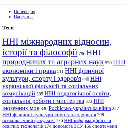
Попередня
Наступна
Теги
ННІ міжнародних відносин,
історії та філософії
ННІ
796
природничих та аграрних наук
ННІ
570
економіки і права
ННІ фізичної
511
культури, спорту і здоров'я
ННІ
440
української філології та соціальних
комунікацій
ННІ педагогічної освіти,
385
соціальної роботи і мистецтва
ННІ
372
іноземних мов
Російсько-українська війна
336
227
ННІ фізичної культури спорту та здоров’я
208
психологічний факультет
ННІ інформаційних та
176
освітніх технологій
допомога ЗСУ
спортсмени
174
166