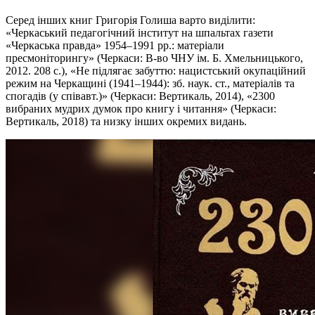
Серед інших книг Григорія Голиша варто виділити:
«Черкаський педагогічний інститут на шпальтах газети
«Черкаська правда» 1954–1991 рр.: матеріали
пресмоніторингу» (Черкаси: В-во ЧНУ ім. Б. Хмельницького,
2012. 208 с.), «Не підлягає забуттю: нацистський окупаційний
режим на Черкащині (1941–1944): зб. наук. ст., матеріалів та
спогадів (у співавт.)» (Черкаси: Вертикаль, 2014), «2300
вибраних мудрих думок про книгу і читання» (Черкаси:
Вертикаль, 2018) та низку інших окремих видань.