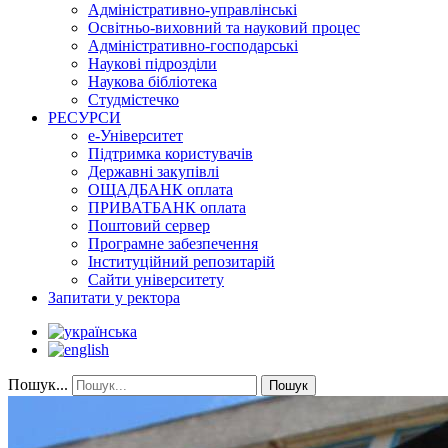
Адміністративно-управлінські
Освітньо-виховний та науковий процес
Адміністративно-господарські
Наукові підрозділи
Наукова бібліотека
Студмістечко
РЕСУРСИ
е-Університет
Підтримка користувачів
Державні закупівлі
ОЩАДБАНК оплата
ПРИВАТБАНК оплата
Поштовий сервер
Програмне забезпечення
Інституційний репозитарій
Сайти університету
Запитати у ректора
Пошук...
Пошук