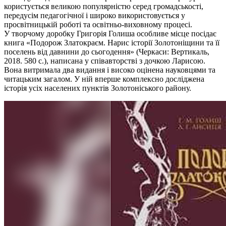
користується великою популярністю серед громадськості,
передусім педагогічної і широко використовується у
просвітницькій роботі та освітньо-виховному процесі.
У творчому доробку Григорія Голиша особливе місце посідає
книга «Подорож Златокраєм. Нарис історії Золотоніщини та її
поселень від давнини до сьогодення» (Черкаси: Вертикаль,
2018. 580 с.), написана у співавторстві з дочкою Ларисою.
Вона витримала два видання і високо оцінена науковцями та
читацьким загалом. У ній вперше комплексно досліджена
історія усіх населених пунктів Золотоніського району.