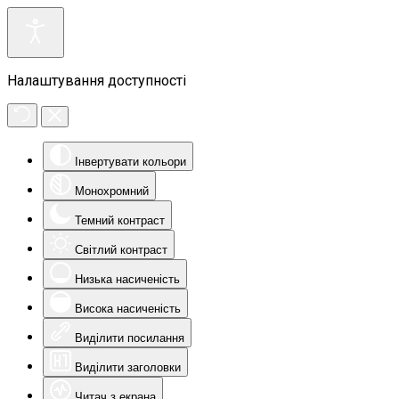
Налаштування доступності
Інвертувати кольори
Монохромний
Темний контраст
Світлий контраст
Низька насиченість
Висока насиченість
Виділити посилання
Виділити заголовки
Читач з екрана