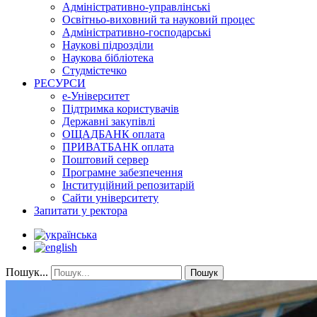
Адміністративно-управлінські
Освітньо-виховний та науковий процес
Адміністративно-господарські
Наукові підрозділи
Наукова бібліотека
Студмістечко
РЕСУРСИ
е-Університет
Підтримка користувачів
Державні закупівлі
ОЩАДБАНК оплата
ПРИВАТБАНК оплата
Поштовий сервер
Програмне забезпечення
Інституційний репозитарій
Сайти університету
Запитати у ректора
Пошук...
Пошук