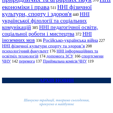
570
економіки і права
ННІ фізичної
511
культури, спорту і здоров'я
ННІ
440
української філології та соціальних
комунікацій
ННІ педагогічної освіти,
385
соціальної роботи і мистецтва
ННІ
372
іноземних мов
Російсько-українська війна
336
227
ННІ фізичної культури спорту та здоров’я
208
психологічний факультет
ННІ інформаційних та
176
освітніх технологій
допомога ЗСУ
спортсмени
174
166
ЧНУ
перемога
142
137
Приймальна комісія ЧНУ
119
АРХІВ НОВИН