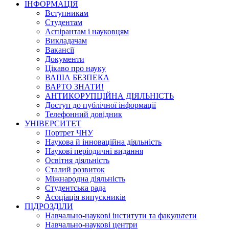
ІНФОРМАЦІЯ
Вступникам
Студентам
Аспірантам і науковцям
Викладачам
Вакансії
Документи
Цікаво про науку
ВАША БЕЗПЕКА
ВАРТО ЗНАТИ!
АНТИКОРУПЦІЙНА ДІЯЛЬНІСТЬ
Доступ до публічної інформації
Телефонний довідник
УНІВЕРСИТЕТ
Портрет ЧНУ
Наукова й інноваційна діяльність
Наукові періодичні видання
Освітня діяльність
Сталий розвиток
Міжнародна діяльність
Студентська рада
Асоціація випускників
ПІДРОЗДІЛИ
Навчально-наукові інститути та факультети
Навчально-наукові центри