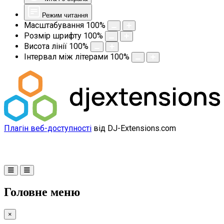
Режим читання
Масштабування
100
%
Розмір шрифту
100
%
Висота лінії
100
%
Інтервал між літерами
100
%
Плагін веб-доступності
від DJ-Extensions.com
Головне меню
×