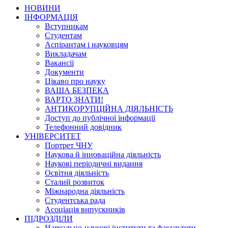
НОВИНИ
ІНФОРМАЦІЯ
Вступникам
Студентам
Аспірантам і науковцям
Викладачам
Вакансії
Документи
Цікаво про науку
ВАША БЕЗПЕКА
ВАРТО ЗНАТИ!
АНТИКОРУПЦІЙНА ДІЯЛЬНІСТЬ
Доступ до публічної інформації
Телефонний довідник
УНІВЕРСИТЕТ
Портрет ЧНУ
Наукова й інноваційна діяльність
Наукові періодичні видання
Освітня діяльність
Сталий розвиток
Міжнародна діяльність
Студентська рада
Асоціація випускників
ПІДРОЗДІЛИ
Навчально-наукові інститути та факультети