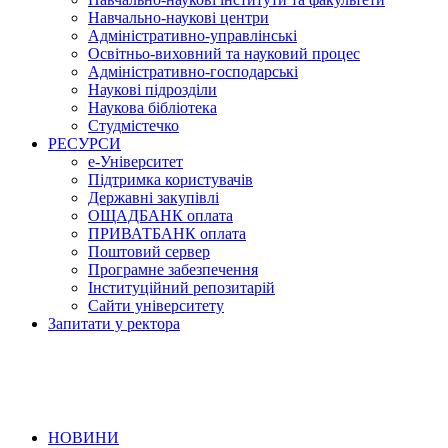
Навчально-наукові центри
Адміністративно-управлінські
Освітньо-виховний та науковий процес
Адміністративно-господарські
Наукові підрозділи
Наукова бібліотека
Студмістечко
РЕСУРСИ
е-Університет
Підтримка користувачів
Державні закупівлі
ОЩАДБАНК оплата
ПРИВАТБАНК оплата
Поштовий сервер
Програмне забезпечення
Інституційний репозитарій
Сайти університету
Запитати у ректора
НОВИНИ