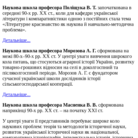
Наукова школа професора Поліщука В. Т.
започаткована в
середині 90-х рр. ХХ ст., коли для кафедри української
літератури і компаративістики одною з постійних стала тема
«Літературне краєзнавство як наукова й навчально-методична
проблема».
Детальніше...
Наукова школа професора Морозова А. Г.
сформована на
межі 80-х–90-х рр. ХХ ст. У центрі уваги вивчення широкого
кола питань, що стосуються аграрної історії України, розвитку
товарно-грошових відносин на селі в доколгоспний та
післяколгоспний періоди. Морозов А. Г. є фундатором
сучасної української школи дослідників історії
сільськогосподарської кооперації.
Детальніше...
Наукова школа професора Масненка В. В.
сформована
наприкінці 90-х рр. ХХ ст. – на початку ХХІ ст.
У центрі уваги її представників перебуває широке коло
наукових проблем: теорія та методологія історичної науки,
розвиток української історичної науки як національної,
компаративна історіографія, інтелектуальна історія, історична