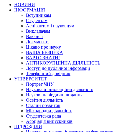
НОВИНИ
ІНФОРМАЦІЯ
Вступникам
Студентам
Аспірантам і науковцям
Викладачам
Вакансії
Документи
Цікаво про науку
ВАША БЕЗПЕКА
ВАРТО ЗНАТИ!
АНТИКОРУПЦІЙНА ДІЯЛЬНІСТЬ
Доступ до публічної інформації
Телефонний довідник
УНІВЕРСИТЕТ
Портрет ЧНУ
Наукова й інноваційна діяльність
Наукові періодичні видання
Освітня діяльність
Сталий розвиток
Міжнародна діяльність
Студентська рада
Асоціація випускників
ПІДРОЗДІЛИ
Навчально-наукові інститути та факультети