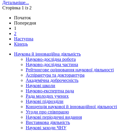
Детальніше...
Сторінка 1 із 2
Початок
Попередня
1
2
Наступна
Кінець
Наукова й інноваційна діяльність
Науково-дослідна робота
Науково-дослідна частина
Рейтингове оцінювання наукової діяльності
Аспірантура та докторантура
Академічна доброчесність
Наукові школи
Науково-експертна рада
Рада молодих учених
Наукові підрозділи
Концепція наукової й інноваційної діяльності
Угоди про співпрацю
Наукові періодичні видання
Виставкова діяльність
Наукові заходи ЧНУ