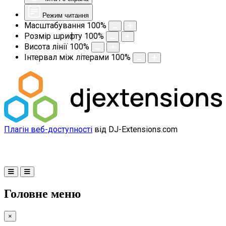
Режим читання
Масштабування
100
%
Розмір шрифту
100
%
Висота лінії
100
%
Інтервал між літерами
100
%
Плагін веб-доступності
від DJ-Extensions.com
Головне меню
×