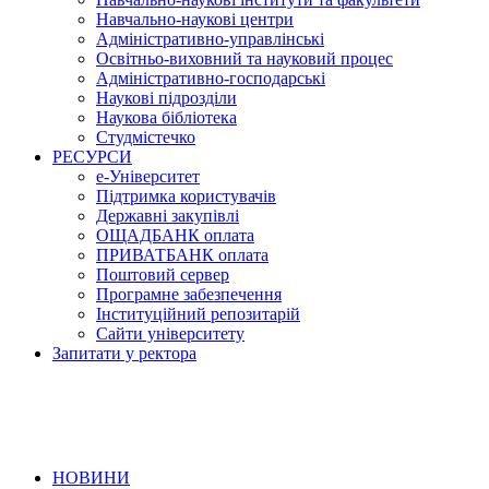
Навчально-наукові центри
Адміністративно-управлінські
Освітньо-виховний та науковий процес
Адміністративно-господарські
Наукові підрозділи
Наукова бібліотека
Студмістечко
РЕСУРСИ
е-Університет
Підтримка користувачів
Державні закупівлі
ОЩАДБАНК оплата
ПРИВАТБАНК оплата
Поштовий сервер
Програмне забезпечення
Інституційний репозитарій
Сайти університету
Запитати у ректора
НОВИНИ