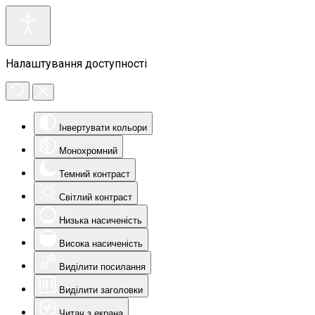
Налаштування доступності
Інвертувати кольори
Монохромний
Темний контраст
Світлий контраст
Низька насиченість
Висока насиченість
Виділити посилання
Виділити заголовки
Читач з екрана