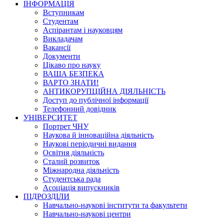
ІНФОРМАЦІЯ
Вступникам
Студентам
Аспірантам і науковцям
Викладачам
Вакансії
Документи
Цікаво про науку
ВАША БЕЗПЕКА
ВАРТО ЗНАТИ!
АНТИКОРУПЦІЙНА ДІЯЛЬНІСТЬ
Доступ до публічної інформації
Телефонний довідник
УНІВЕРСИТЕТ
Портрет ЧНУ
Наукова й інноваційна діяльність
Наукові періодичні видання
Освітня діяльність
Сталий розвиток
Міжнародна діяльність
Студентська рада
Асоціація випускників
ПІДРОЗДІЛИ
Навчально-наукові інститути та факультети
Навчально-наукові центри