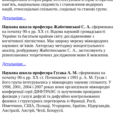
пам’ять, національна свідомість і становлення модерних
націй, етносоціальні спільноти, соціальні та станові групи.
Детальніше...
Наукова школа професора Жаботинської С. А.
сформована
на початку 90-х рр. ХХ ст. Відома науковій громадськості
України та багатьом країнам світу дослідженнями з
когнітивної лінгвістики. Має широку мережу міжнародних
наукових зв’язків. Авторську методику концептуального
аналізу, розбудовану Жаботинською С. А., застосовують у
різнопланових теоретичних дослідження мови й мовлення.
Детальніше...
Наукова школа професора Гусака А. М.
сформована на
початку 90-х рр. ХХ ст. Починаючи з 1991 р. А. М. Гусак і
його група інтегрувались у міжнародну наукову спільноту. У
1998, 2001, 2004 і 2007 роках вони організували міжнародні
конференції серії ДИФТРАНС із залученням провідних
фахівців у галузі дифузії та дифузійно контрольованих
фазових і структурних перетворень із Франції, Росії,
Німеччини, США, Польщі, Угорщини, Ізраїлю, Нідерландів,
Австралії, Австрії, Чехії, Білорусії.