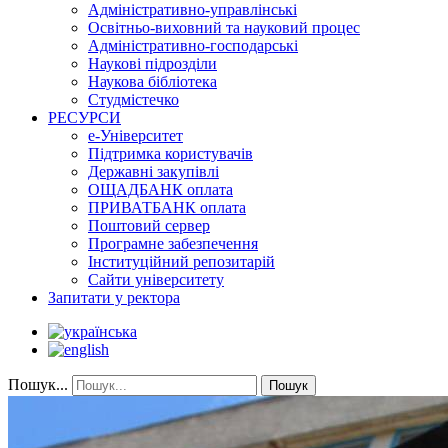
Адміністративно-управлінські
Освітньо-виховний та науковий процес
Адміністративно-господарські
Наукові підрозділи
Наукова бібліотека
Студмістечко
РЕСУРСИ
е-Університет
Підтримка користувачів
Державні закупівлі
ОЩАДБАНК оплата
ПРИВАТБАНК оплата
Поштовий сервер
Програмне забезпечення
Інституційний репозитарій
Сайти університету
Запитати у ректора
Пошук...
Пошук