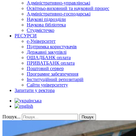
Адміністративно-управлінські
Освітньо-виховний та науковий процес
Адміністративно-господарські
Наукові підрозділи
Наукова бібліотека
Студмістечко
РЕСУРСИ
е-Університет
Підтримка користувачів
Державні закупівлі
ОЩАДБАНК оплата
ПРИВАТБАНК оплата
Поштовий сервер
Програмне забезпечення
Інституційний репозитарій
Сайти університету
Запитати у ректора
Пошук...
Пошук