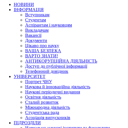
НОВИНИ
ІНФОРМАЦІЯ
Вступникам
Студентам
Аспірантам і науковцям
Викладачам
Вакансії
Документи
Цікаво про науку
ВАША БЕЗПЕКА
ВАРТО ЗНАТИ!
АНТИКОРУПЦІЙНА ДІЯЛЬНІСТЬ
Доступ до публічної інформації
Телефонний довідник
УНІВЕРСИТЕТ
Портрет ЧНУ
Наукова й інноваційна діяльність
Наукові періодичні видання
Освітня діяльність
Сталий розвиток
Міжнародна діяльність
Студентська рада
Асоціація випускників
ПІДРОЗДІЛИ
Навчально-наукові інститути та факультети