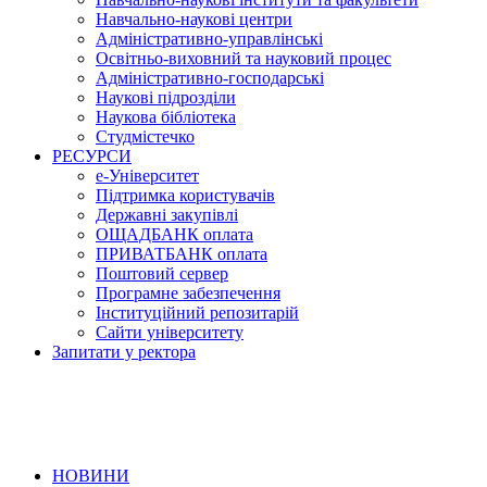
Навчально-наукові центри
Адміністративно-управлінські
Освітньо-виховний та науковий процес
Адміністративно-господарські
Наукові підрозділи
Наукова бібліотека
Студмістечко
РЕСУРСИ
е-Університет
Підтримка користувачів
Державні закупівлі
ОЩАДБАНК оплата
ПРИВАТБАНК оплата
Поштовий сервер
Програмне забезпечення
Інституційний репозитарій
Сайти університету
Запитати у ректора
НОВИНИ