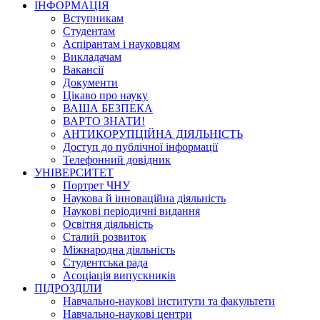
ІНФОРМАЦІЯ
Вступникам
Студентам
Аспірантам і науковцям
Викладачам
Вакансії
Документи
Цікаво про науку
ВАША БЕЗПЕКА
ВАРТО ЗНАТИ!
АНТИКОРУПЦІЙНА ДІЯЛЬНІСТЬ
Доступ до публічної інформації
Телефонний довідник
УНІВЕРСИТЕТ
Портрет ЧНУ
Наукова й інноваційна діяльність
Наукові періодичні видання
Освітня діяльність
Сталий розвиток
Міжнародна діяльність
Студентська рада
Асоціація випускників
ПІДРОЗДІЛИ
Навчально-наукові інститути та факультети
Навчально-наукові центри