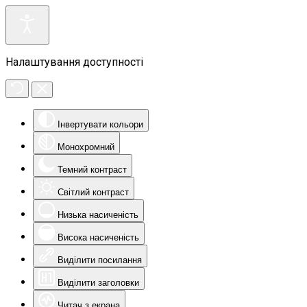
Налаштування доступності
Інвертувати кольори
Монохромний
Темний контраст
Світлий контраст
Низька насиченість
Висока насиченість
Виділити посилання
Виділити заголовки
Читач з екрана