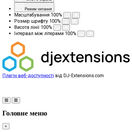
Режим читання
Масштабування
100
%
Розмір шрифту
100
%
Висота лінії
100
%
Інтервал між літерами
100
%
Плагін веб-доступності
від DJ-Extensions.com
Головне меню
×