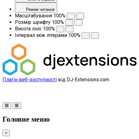
Режим читання
Масштабування
100
%
Розмір шрифту
100
%
Висота лінії
100
%
Інтервал між літерами
100
%
Плагін веб-доступності
від DJ-Extensions.com
Головне меню
×