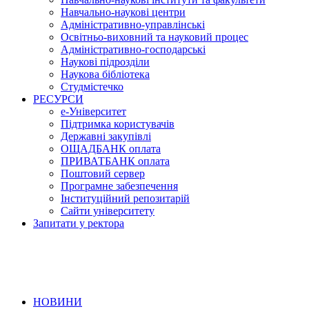
Навчально-наукові центри
Адміністративно-управлінські
Освітньо-виховний та науковий процес
Адміністративно-господарські
Наукові підрозділи
Наукова бібліотека
Студмістечко
РЕСУРСИ
е-Університет
Підтримка користувачів
Державні закупівлі
ОЩАДБАНК оплата
ПРИВАТБАНК оплата
Поштовий сервер
Програмне забезпечення
Інституційний репозитарій
Сайти університету
Запитати у ректора
НОВИНИ