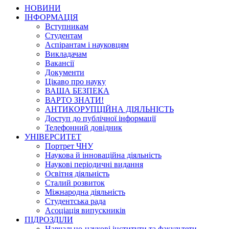
НОВИНИ
ІНФОРМАЦІЯ
Вступникам
Студентам
Аспірантам і науковцям
Викладачам
Вакансії
Документи
Цікаво про науку
ВАША БЕЗПЕКА
ВАРТО ЗНАТИ!
АНТИКОРУПЦІЙНА ДІЯЛЬНІСТЬ
Доступ до публічної інформації
Телефонний довідник
УНІВЕРСИТЕТ
Портрет ЧНУ
Наукова й інноваційна діяльність
Наукові періодичні видання
Освітня діяльність
Сталий розвиток
Міжнародна діяльність
Студентська рада
Асоціація випускників
ПІДРОЗДІЛИ
Навчально-наукові інститути та факультети