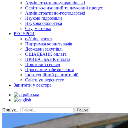
Адміністративно-управлінські
Освітньо-виховний та науковий процес
Адміністративно-господарські
Наукові підрозділи
Наукова бібліотека
Студмістечко
РЕСУРСИ
е-Університет
Підтримка користувачів
Державні закупівлі
ОЩАДБАНК оплата
ПРИВАТБАНК оплата
Поштовий сервер
Програмне забезпечення
Інституційний репозитарій
Сайти університету
Запитати у ректора
Пошук...
Пошук