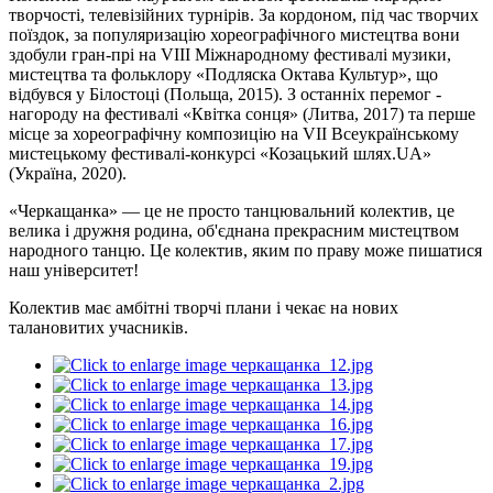
творчості, телевізійних турнірів. За кордоном, під час творчих
поїздок, за популяризацію хореографічного мистецтва вони
здобули гран-прі на VIII Міжнародному фестивалі музики,
мистецтва та фольклору «Подляска Октава Культур», що
відбувся у Білостоці (Польща, 2015). З останніх перемог -
нагороду на фестивалі «Квітка сонця» (Литва, 2017) та перше
місце за хореографічну композицію на VII Всеукраїнському
мистецькому фестивалі-конкурсі «Козацький шлях.UA»
(Україна, 2020).
«Черкащанка» — це не просто танцювальний колектив, це
велика і дружня родина, об'єднана прекрасним мистецтвом
народного танцю. Це колектив, яким по праву може пишатися
наш університет!
Колектив має амбітні творчі плани і чекає на нових
талановитих учасників.