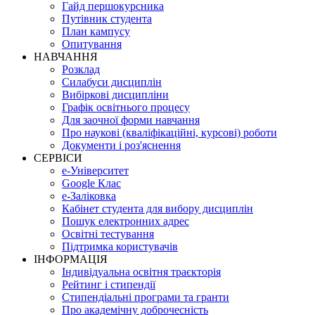
Гайд першокурсника
Путівник студента
План кампусу
Опитування
НАВЧАННЯ
Розклад
Силабуси дисциплін
Вибіркові дисципліни
Графік освітнього процесу
Для заочної форми навчання
Про наукові (кваліфікаційні, курсові) роботи
Документи і роз'яснення
СЕРВІСИ
е-Університет
Google Клас
е-Заліковка
Кабінет студента для вибору дисциплін
Пошук електронних адрес
Освітні тестування
Підтримка користувачів
ІНФОРМАЦІЯ
Індивідуальна освітня траєкторія
Рейтинг і стипендії
Стипендіальні програми та гранти
Про академічну доброчесність