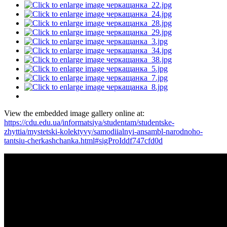
View the embedded image gallery online at:
https://cdu.edu.ua/informatsiya/studentam/studentske-
zhyttia/mystetski-kolektyvy/samodiialnyi-ansambl-narodnoho-
tantsiu-cherkashchanka.html#sigProIddf747cfd0d