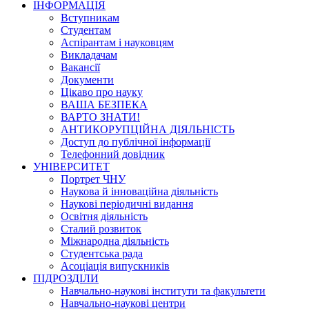
ІНФОРМАЦІЯ
Вступникам
Студентам
Аспірантам і науковцям
Викладачам
Вакансії
Документи
Цікаво про науку
ВАША БЕЗПЕКА
ВАРТО ЗНАТИ!
АНТИКОРУПЦІЙНА ДІЯЛЬНІСТЬ
Доступ до публічної інформації
Телефонний довідник
УНІВЕРСИТЕТ
Портрет ЧНУ
Наукова й інноваційна діяльність
Наукові періодичні видання
Освітня діяльність
Сталий розвиток
Міжнародна діяльність
Студентська рада
Асоціація випускників
ПІДРОЗДІЛИ
Навчально-наукові інститути та факультети
Навчально-наукові центри