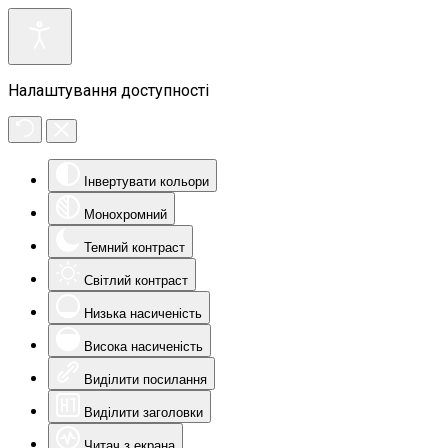
Налаштування доступності
Інвертувати кольори
Монохромний
Темний контраст
Світлий контраст
Низька насиченість
Висока насиченість
Виділити посилання
Виділити заголовки
Читач з екрана