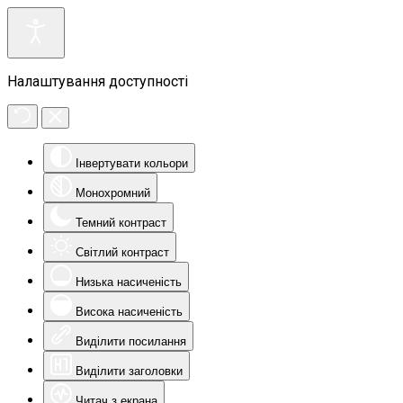
Налаштування доступності
Інвертувати кольори
Монохромний
Темний контраст
Світлий контраст
Низька насиченість
Висока насиченість
Виділити посилання
Виділити заголовки
Читач з екрана