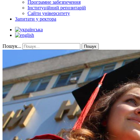
Програмне забезпечення
Інституційний репозитарій
Сайти університету
Запитати у ректора
Пошук...
Пошук