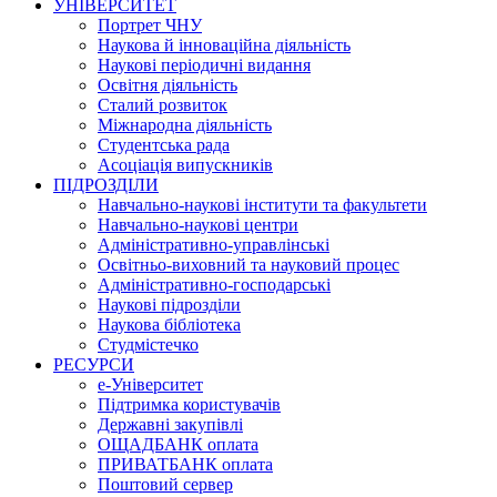
УНІВЕРСИТЕТ
Портрет ЧНУ
Наукова й інноваційна діяльність
Наукові періодичні видання
Освітня діяльність
Сталий розвиток
Міжнародна діяльність
Студентська рада
Асоціація випускників
ПІДРОЗДІЛИ
Навчально-наукові інститути та факультети
Навчально-наукові центри
Адміністративно-управлінські
Освітньо-виховний та науковий процес
Адміністративно-господарські
Наукові підрозділи
Наукова бібліотека
Студмістечко
РЕСУРСИ
е-Університет
Підтримка користувачів
Державні закупівлі
ОЩАДБАНК оплата
ПРИВАТБАНК оплата
Поштовий сервер