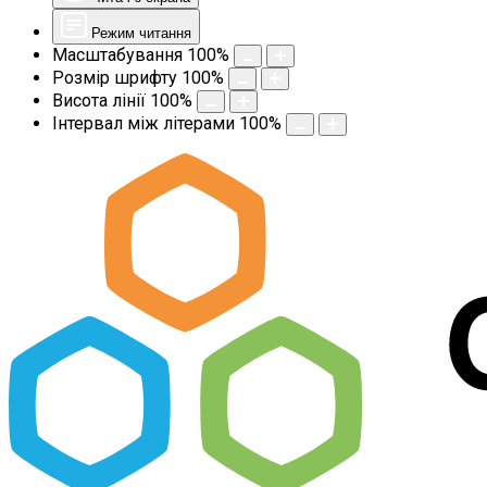
Режим читання
Масштабування
100
%
Розмір шрифту
100
%
Висота лінії
100
%
Інтервал між літерами
100
%