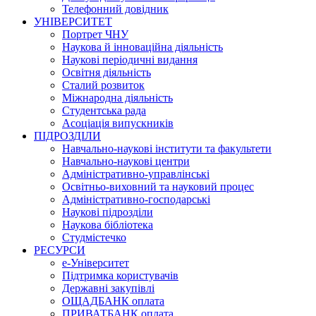
Телефонний довідник
УНІВЕРСИТЕТ
Портрет ЧНУ
Наукова й інноваційна діяльність
Наукові періодичні видання
Освітня діяльність
Сталий розвиток
Міжнародна діяльність
Студентська рада
Асоціація випускників
ПІДРОЗДІЛИ
Навчально-наукові інститути та факультети
Навчально-наукові центри
Адміністративно-управлінські
Освітньо-виховний та науковий процес
Адміністративно-господарські
Наукові підрозділи
Наукова бібліотека
Студмістечко
РЕСУРСИ
е-Університет
Підтримка користувачів
Державні закупівлі
ОЩАДБАНК оплата
ПРИВАТБАНК оплата