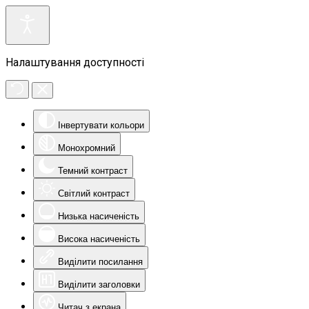
Налаштування доступності
Інвертувати кольори
Монохромний
Темний контраст
Світлий контраст
Низька насиченість
Висока насиченість
Виділити посилання
Виділити заголовки
Читач з екрана