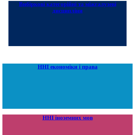
Вибіркові категорійні та міжгалузеві
дисципліни
ННІ економіки і права
ННІ іноземних мов