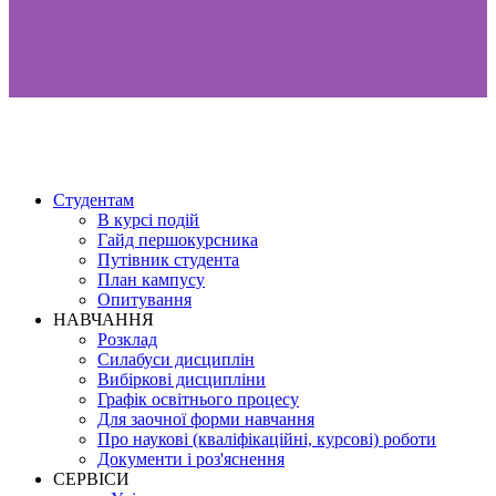
Студентам
В курсі подій
Гайд першокурсника
Путівник студента
План кампусу
Опитування
НАВЧАННЯ
Розклад
Силабуси дисциплін
Вибіркові дисципліни
Графік освітнього процесу
Для заочної форми навчання
Про наукові (кваліфікаційні, курсові) роботи
Документи і роз'яснення
СЕРВІСИ