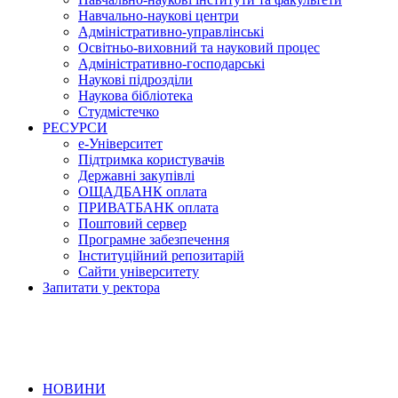
Навчально-наукові центри
Адміністративно-управлінські
Освітньо-виховний та науковий процес
Адміністративно-господарські
Наукові підрозділи
Наукова бібліотека
Студмістечко
РЕСУРСИ
е-Університет
Підтримка користувачів
Державні закупівлі
ОЩАДБАНК оплата
ПРИВАТБАНК оплата
Поштовий сервер
Програмне забезпечення
Інституційний репозитарій
Сайти університету
Запитати у ректора
НОВИНИ