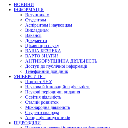
НОВИНИ
ІНФОРМАЦІЯ
Вступникам
Студентам
Аспірантам і науковцям
Викладачам
Вакансії
Документи
Цікаво про науку
ВАША БЕЗПЕКА
ВАРТО ЗНАТИ!
АНТИКОРУПЦІЙНА ДІЯЛЬНІСТЬ
Доступ до публічної інформації
Телефонний довідник
УНІВЕРСИТЕТ
Портрет ЧНУ
Наукова й інноваційна діяльність
Наукові періодичні видання
Освітня діяльність
Сталий розвиток
Міжнародна діяльність
Студентська рада
Асоціація випускників
ПІДРОЗДІЛИ
Навчально-наукові інститути та факультети