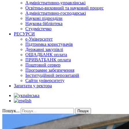
Адміністративно-управлінські
Освітньо-виховний та науковий процес
Адміністративно-господарські
Наукові підрозділи
Наукова бібліотека
Студмістечко
РЕСУРСИ
е-Університет
Підтримка користувачів
Державні закупівлі
ОЩАДБАНК оплата
ПРИВАТБАНК оплата
Поштовий сервер
Програмне забезпечення
Інституційний репозитарій
Сайти університету
Запитати у ректора
Пошук...
Пошук