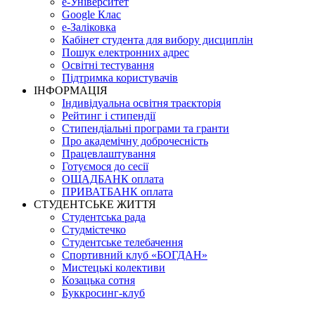
е-Університет
Google Клас
е-Заліковка
Кабінет студента для вибору дисциплін
Пошук електронних адрес
Освітні тестування
Підтримка користувачів
ІНФОРМАЦІЯ
Індивідуальна освітня траєкторія
Рейтинг і стипендії
Стипендіальні програми та гранти
Про академічну доброчесність
Працевлаштування
Готуємося до сесії
ОЩАДБАНК оплата
ПРИВАТБАНК оплата
СТУДЕНТСЬКЕ ЖИТТЯ
Студентська рада
Студмістечко
Студентське телебачення
Спортивний клуб «БОГДАН»
Мистецькі колективи
Козацька сотня
Буккросинг-клуб