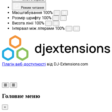
Режим читання
Масштабування
100
%
Розмір шрифту
100
%
Висота лінії
100
%
Інтервал між літерами
100
%
Плагін веб-доступності
від DJ-Extensions.com
Головне меню
×