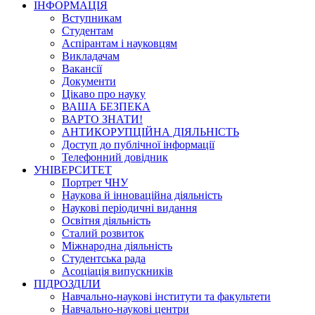
ІНФОРМАЦІЯ
Вступникам
Студентам
Аспірантам і науковцям
Викладачам
Вакансії
Документи
Цікаво про науку
ВАША БЕЗПЕКА
ВАРТО ЗНАТИ!
АНТИКОРУПЦІЙНА ДІЯЛЬНІСТЬ
Доступ до публічної інформації
Телефонний довідник
УНІВЕРСИТЕТ
Портрет ЧНУ
Наукова й інноваційна діяльність
Наукові періодичні видання
Освітня діяльність
Сталий розвиток
Міжнародна діяльність
Студентська рада
Асоціація випускників
ПІДРОЗДІЛИ
Навчально-наукові інститути та факультети
Навчально-наукові центри