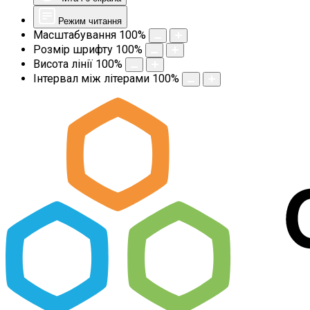
Режим читання
Масштабування
100
%
Розмір шрифту
100
%
Висота лінії
100
%
Інтервал між літерами
100
%