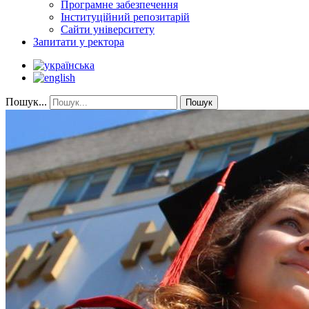
Програмне забезпечення
Інституційний репозитарій
Сайти університету
Запитати у ректора
Пошук...
Пошук