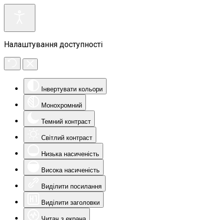
Налаштування доступності
Інвертувати кольори
Монохромний
Темний контраст
Світлий контраст
Низька насиченість
Висока насиченість
Виділити посилання
Виділити заголовки
Читач з екрана