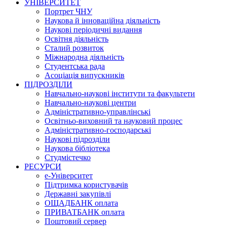
УНІВЕРСИТЕТ
Портрет ЧНУ
Наукова й інноваційна діяльність
Наукові періодичні видання
Освітня діяльність
Сталий розвиток
Міжнародна діяльність
Студентська рада
Асоціація випускників
ПІДРОЗДІЛИ
Навчально-наукові інститути та факультети
Навчально-наукові центри
Адміністративно-управлінські
Освітньо-виховний та науковий процес
Адміністративно-господарські
Наукові підрозділи
Наукова бібліотека
Студмістечко
РЕСУРСИ
е-Університет
Підтримка користувачів
Державні закупівлі
ОЩАДБАНК оплата
ПРИВАТБАНК оплата
Поштовий сервер