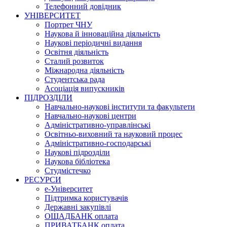
Телефонний довідник
УНІВЕРСИТЕТ
Портрет ЧНУ
Наукова й інноваційна діяльність
Наукові періодичні видання
Освітня діяльність
Сталий розвиток
Міжнародна діяльність
Студентська рада
Асоціація випускників
ПІДРОЗДІЛИ
Навчально-наукові інститути та факультети
Навчально-наукові центри
Адміністративно-управлінські
Освітньо-виховний та науковий процес
Адміністративно-господарські
Наукові підрозділи
Наукова бібліотека
Студмістечко
РЕСУРСИ
е-Університет
Підтримка користувачів
Державні закупівлі
ОЩАДБАНК оплата
ПРИВАТБАНК оплата