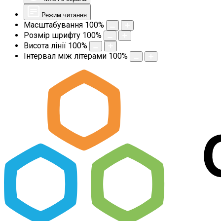
Режим читання
Масштабування
100
%
Розмір шрифту
100
%
Висота лінії
100
%
Інтервал між літерами
100
%