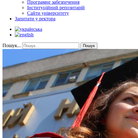
Програмне забезпечення
Інституційний репозитарій
Сайти університету
Запитати у ректора
Пошук...
Пошук