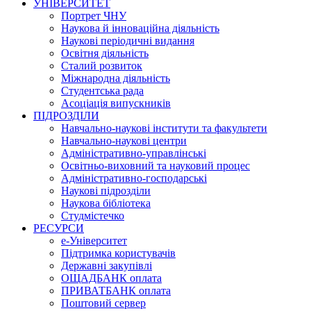
УНІВЕРСИТЕТ
Портрет ЧНУ
Наукова й інноваційна діяльність
Наукові періодичні видання
Освітня діяльність
Сталий розвиток
Міжнародна діяльність
Студентська рада
Асоціація випускників
ПІДРОЗДІЛИ
Навчально-наукові інститути та факультети
Навчально-наукові центри
Адміністративно-управлінські
Освітньо-виховний та науковий процес
Адміністративно-господарські
Наукові підрозділи
Наукова бібліотека
Студмістечко
РЕСУРСИ
е-Університет
Підтримка користувачів
Державні закупівлі
ОЩАДБАНК оплата
ПРИВАТБАНК оплата
Поштовий сервер