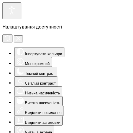
Налаштування доступності
Інвертувати кольори
Монохромний
Темний контраст
Світлий контраст
Низька насиченість
Висока насиченість
Виділити посилання
Виділити заголовки
Читач з екрана