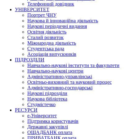
Телефонний довідник
УНІВЕРСИТЕТ
Портрет ЧНУ
Наукова й інноваційна діяльність
Наукові періодичні видання
Освітня діяльність
Сталий розвиток
Міжнародна діяльність
Студентська рада
Асоціація випускників
ПІДРОЗДІЛИ
Навчально-наукові інститути та факультети
Навчально-наукові центри
Адміністративно-управлінські
Освітньо-виховний та науковий процес
Адміністративно-господарські
Наукові підрозділи
Наукова бібліотека
Студмістечко
РЕСУРСИ
е-Університет
Підтримка користувачів
Державні закупівлі
ОЩАДБАНК оплата
ПРИВАТБАНК оплата