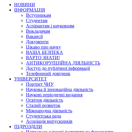
НОВИНИ
ІНФОРМАЦІЯ
Вступникам
Студентам
Аспірантам і науковцям
Викладачам
Вакансії
Документи
Цікаво про науку
ВАША БЕЗПЕКА
ВАРТО ЗНАТИ!
АНТИКОРУПЦІЙНА ДІЯЛЬНІСТЬ
Доступ до публічної інформації
Телефонний довідник
УНІВЕРСИТЕТ
Портрет ЧНУ
Наукова й інноваційна діяльність
Наукові періодичні видання
Освітня діяльність
Сталий розвиток
Міжнародна діяльність
Студентська рада
Асоціація випускників
ПІДРОЗДІЛИ
Навчально-наукові інститути та факультети