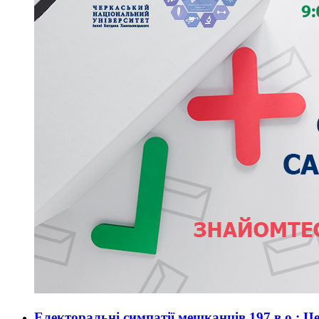
Електоральні симпатії мешканців 197 в.о.: Ц