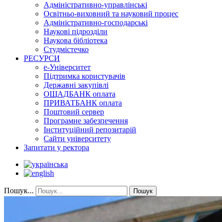
Адміністративно-управлінські
Освітньо-виховний та науковий процес
Адміністративно-господарські
Наукові підрозділи
Наукова бібліотека
Студмістечко
РЕСУРСИ
е-Університет
Підтримка користувачів
Державні закупівлі
ОЩАДБАНК оплата
ПРИВАТБАНК оплата
Поштовий сервер
Програмне забезпечення
Інституційний репозитарій
Сайти університету
Запитати у ректора
Пошук...
Пошук