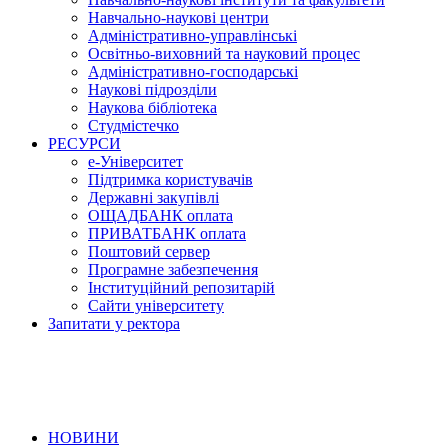
Навчально-наукові центри
Адміністративно-управлінські
Освітньо-виховний та науковий процес
Адміністративно-господарські
Наукові підрозділи
Наукова бібліотека
Студмістечко
РЕСУРСИ
е-Університет
Підтримка користувачів
Державні закупівлі
ОЩАДБАНК оплата
ПРИВАТБАНК оплата
Поштовий сервер
Програмне забезпечення
Інституційний репозитарій
Сайти університету
Запитати у ректора
НОВИНИ