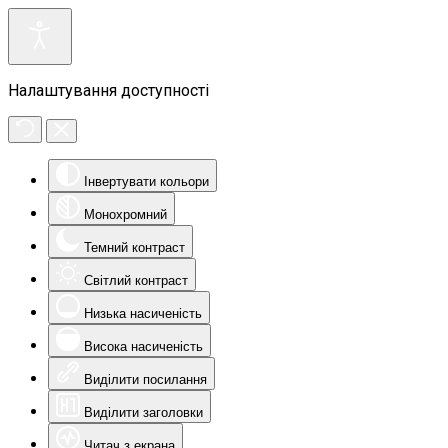
Налаштування доступності
Інвертувати кольори
Монохромний
Темний контраст
Світлий контраст
Низька насиченість
Висока насиченість
Виділити посилання
Виділити заголовки
Читач з екрана