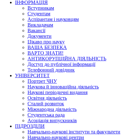
ІНФОРМАЦІЯ
Вступникам
Студентам
Аспірантам і науковцям
Викладачам
Вакансії
Документи
Цікаво про науку
ВАША БЕЗПЕКА
ВАРТО ЗНАТИ!
АНТИКОРУПЦІЙНА ДІЯЛЬНІСТЬ
Доступ до публічної інформації
Телефонний довідник
УНІВЕРСИТЕТ
Портрет ЧНУ
Наукова й інноваційна діяльність
Наукові періодичні видання
Освітня діяльність
Сталий розвиток
Міжнародна діяльність
Студентська рада
Асоціація випускників
ПІДРОЗДІЛИ
Навчально-наукові інститути та факультети
Навчально-наукові центри