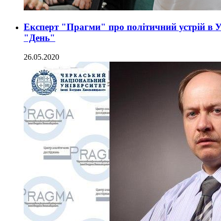
Експерт "Прагми" про політичний устрій в У
"День"
26.05.2020