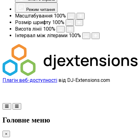
Режим читання
Масштабування
100
%
Розмір шрифту
100
%
Висота лінії
100
%
Інтервал між літерами
100
%
Плагін веб-доступності
від DJ-Extensions.com
Головне меню
×